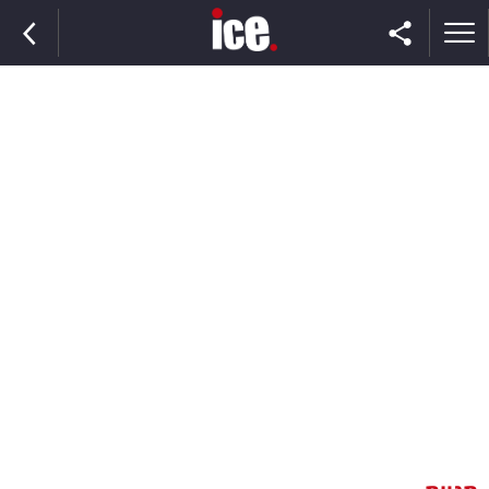
ראשי
הנבחרת
השוק
תקשורת
ומדיה
כסף
וצרכנות