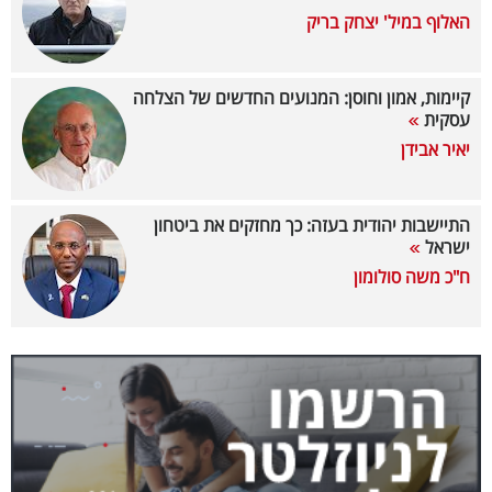
האלוף במיל' יצחק בריק
בריאות
תרבות
קיימות, אמון וחוסן: המנועים החדשים של הצלחה
ופנאי
עסקית
יאיר אבידן
תיירות
TOP-
התיישבות יהודית בעזה: כך מחזקים את ביטחון
ישראל
5
ח"כ משה סולומון
המילון
הכלכלי
פודקאסט
40
UNDER