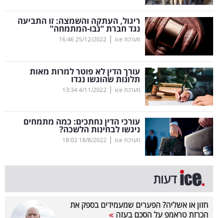
קריפטו
ריגול, העתקה והשמצה: זו התביעה
נגד חברת "נבו-המתמחה"
|
מערכת ice
25/12/2022
16:46
ויראלי
טלוויזיה
עורך הדין לא פוטר למרות מאות
תלונות שהוגשו נגדו
עסקי
|
מערכת ice
4/11/2022
13:34
ספורט
עורכי הדין נחתכים: כמה מתמחים
קריירה
ניגשו לבחינות הלשכה?
|
ולימודים
מערכת ice
18/8/2022
18:02
מינויים
דעות
רייטינג
חזון או אשליה? הפערים שמעמידים בספק את
רכב
הכרזת טראמפ על הסכם בעזה