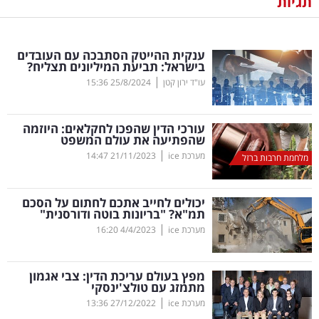
תגיות
נדל"ן
ענקית ההייטק הסתבכה עם העובדים
דיגיטל
בישראל: תביעת המיליונים תצליח?
וטק
|
עו"ד ירון קטן
25/8/2024
15:36
שיווק
עורכי הדין שהפכו לחקלאים: היוזמה
ופרסום
שהפתיעה את עולם המשפט
|
מערכת ice
21/11/2023
14:47
מלחמת חרבות ברזל
משפט
יכולים לחייב אתכם לחתום על הסכם
מדדים
תמ"א? "בריונות בוטה ודורסנית"
ומחקרים
|
מערכת ice
4/4/2023
16:20
דעות
מפץ בעולם עריכת הדין: צבי אגמון
מתמזג עם טולצ'ינסקי
רכילות
|
מערכת ice
27/12/2022
13:36
עסקית