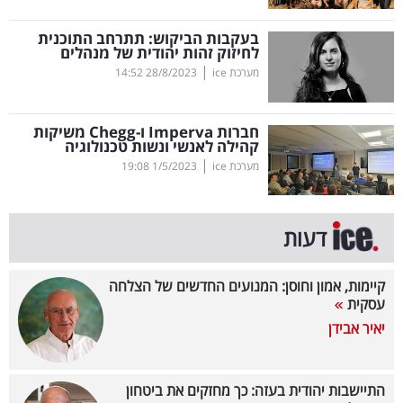
קריפטו
בעקבות הביקוש: תתרחב התוכנית
לחיזוק זהות יהודית של מנהלים
|
מערכת ice
28/8/2023
14:52
ויראלי
טלוויזיה
חברות
Imperva
ו-
Chegg
משיקות
קהילה לאנשי ונשות טכנולוגיה
עסקי
|
מערכת ice
1/5/2023
19:08
ספורט
קריירה
דעות
ולימודים
קיימות, אמון וחוסן: המנועים החדשים של הצלחה
מינויים
עסקית
יאיר אבידן
רייטינג
רכב
התיישבות יהודית בעזה: כך מחזקים את ביטחון