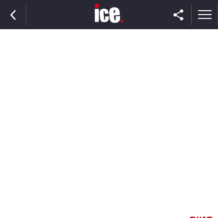
ראשי
הנבחרת
השוק
תקשורת
ומדיה
כסף
וצרכנות