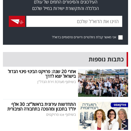
העידכונים והסיפורים החמים של עולם
40
הכלכלה והתקשורת ישירות במייל שלכם
שיתופי
פעולה
אני מאשר קבלת ניוזלטרים ודיוורים פרסומיים בדוא"ל
כתבות נוספות
דרושים
אחרי 20 שנה: פרויקט הבינוי פינוי הגדול
בישראל יוצא לדרך
ניוזלטרים
בשיתוף מערכת זירת הנדל"ן
מייל
התחדשות עירונית בראשל"צ: 30 אלף
יח"ד בתכנון ומהפכה בתחבורה הציבורית
אדום
בשיתוף ice פרויקטים