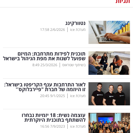
תגיות
נדל"ן
נטוורקינג
דיגיטל
|
מערכת ice
2/6/2026
17:58
וטק
שיווק
תוכנית לפידות מתרחבת: המיזם
ופרסום
שפועל לשנות את מפת הניהול בישראל
|
בשיתוף שטראוס
25/3/2026
8:49
משפט
לאור התרחבות ענף הקריפטו בישראל:
מדדים
זו היוזמה של חברת "פיירבלוקס''
ומחקרים
|
מערכת ice
9/1/2025
20:45
דעות
עוצמה נשית: 18 יזמיות נבחרו
להשתתף בתוכנית היוקרתית
רכילות
|
מערכת ice
7/9/2023
16:56
עסקית