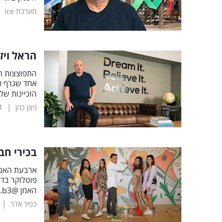
|
מערכת ice
הראל ויז
התפוצצות ה
אחד שגרף את
הזכיינות של
|
ניצן כהן
1
בכירי חב
פוטלוקר בדי
האמן @tao.b3
|
כפיר אדר