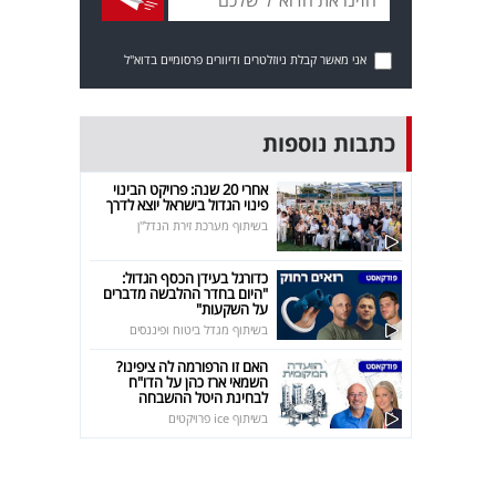
אני מאשר קבלת ניוזלטרים ודיוורים פרסומיים בדוא"ל
כתבות נוספות
אחרי 20 שנה: פרויקט הבינוי
פינוי הגדול בישראל יוצא לדרך
בשיתוף מערכת זירת הנדל"ן
כדורגל בעידן הכסף הגדול:
"היום בחדר ההלבשה מדברים
על השקעות"
בשיתוף מגדל ביטוח ופיננסים
האם זו הרפורמה לה ציפינו?
השמאי ארז כהן על הדו"ח
לבחינת היטל ההשבחה
בשיתוף ice פרויקטים