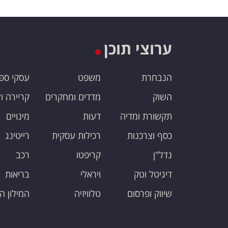
ערוצי תוכן
הנבחרת
משפט
עסקי ספ
השוק
מדדים ומחקרים
קריירה ו
תקשורת ומדיה
דעות
מינויים
כסף וצרכנות
רכילות עסקית
רייטינג
נדל"ן
קריפטו
רכב
דיגיטל וטק
ויראלי
בריאות
שיווק ופרסום
טלוויזיה
המילון ה