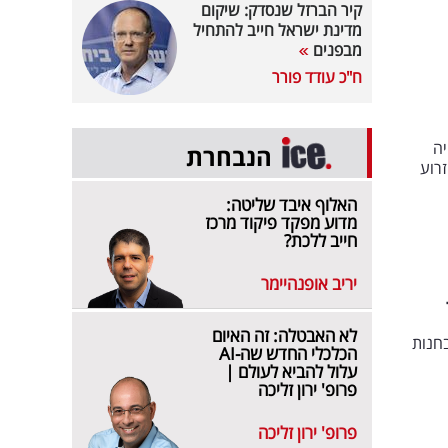
קיר הברזל שנסדק: שיקום
מדינת ישראל חייב להתחיל
מבפנים
ח"כ עודד פורר
ה
הנבחרת
זרוע
האלוף איבד שליטה:
מדוע מפקד פיקוד מרכז
חייב ללכת?
יריב אופנהיימר
לא האבטלה: זה האיום
חזקים בחברות השיקו את קולקציית המחזור של קונברס Renew בחנות
הכלכלי החדש שה-AI
עלול להביא לעולם |
פרופ' ירון זליכה
פרופ' ירון זליכה