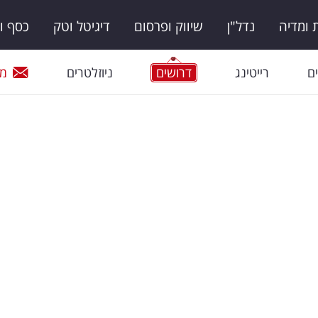
ומדיה
נדל"ן
שיווק ופרסום
דיגיטל וטק
כסף ו
ם
רייטינג
דרושים
ניוזלטרים
מי