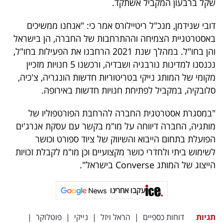
שקל ברבעון המקביל אשתקד.
פרסמו
באייס
דובי שנידמן, מנכ"ל ריטיילורס אמר כי: "אנחנו ממשיכים
באסטרטגיית הצמיחה וההתרחבות של החברה, הן בישראל
עקבו
והן בחו"ל. במהלך שנת 2021 הרחבנו את הפעילות בחו"ל,
אחרינו:
נכנסנו למדינות נורבגיה ושבדיה, ורכשנו 5 חנויות מזכיין
מקומי של המותג נייקי בטריטוריות חדשות הונגריה, צ'כיה,
סלובקיה, במקביל לפתיחת חנויות חדשות באירופה.
"במסגרת אסטרטגית החברה להרחבת הפורטפוליו של
מותגיה, החברה דיווחה על מו"מ בקשר עם עסקת אנרג'ים
הפועלת בתחום הייבוא והשיווק של ציוד ספורט וכושר
לשימוש ביתי ולחדרי כושר מקצועיים וכן מו"מ לקבלת זכויות
הייצוג של המותג Converse בישראל".
עקבו אחרינו
תגיות
דוחות כספיים
|
הראל ויזל
|
נייקי
|
פוטלוקר
|