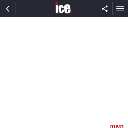
ראשי
הנבחרת
השוק
תקשורת
ומדיה
כסף
וצרכנות
השוק