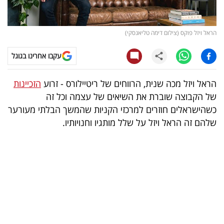
קריפטו
הראל ויזל פוקס (צילום דימה טליאנסקי)
ויראלי
עקבו אחרינו בגוגל
טלוויזיה
הראל ויזל מכה שנית, הרווחים של ריטיילורס - זרוע
הזכיינות
עסקי
של הקבוצה שוברת את השיאים של עצמה וכל זה
ספורט
כשהישראלים חוזרים למרכזי הקניות שהמשך הבלתי מעורער
שלהם זה הראל ויזל על שלל מותגיו וחנויותיו.
קריירה
ולימודים
מינויים
רייטינג
רכב