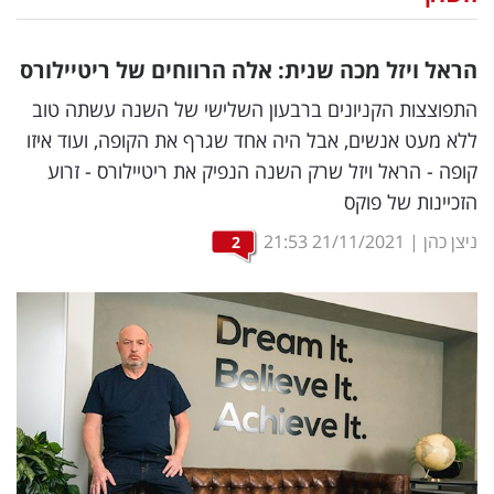
נדל"ן
הראל ויזל מכה שנית: אלה הרווחים של ריטיילורס
דיגיטל
התפוצצות הקניונים ברבעון השלישי של השנה עשתה טוב
וטק
ללא מעט אנשים, אבל היה אחד שגרף את הקופה, ועוד איזו
קופה - הראל ויזל שרק השנה הנפיק את ריטיילורס - זרוע
שיווק
הזכיינות של פוקס
ופרסום
ניצן כהן
|
21/11/2021
21:53
2
משפט
מדדים
ומחקרים
דעות
רכילות
עסקית