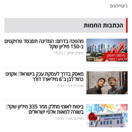
ריטיילורס
הכתבות החמות
מהפכה בדרום: המדינה תסבסד פרויקטים
ב-150 מיליון שקל
איציק יצחקי
|
10:23
פרסום ראשון
מאסק בדרך לעסקת ענק בישראל: אקזיט
כחול לבן ב־6 מיליארד דולר
מערכת ice
|
7:31
ביטוח לאומי מחלק מחר 335 מיליון שקל:
בשורה למאות אלפי ישראלים
מערכת ice
|
10:05