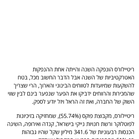
בריאות
תרבות
ופנאי
תיירות
TOP-
ריטיילורס הונפקה השנה והייתה אחת ההנפקות
5
האטרקטיביות של השנה אבל הדבר החשוב מכל, בטח
להשקעות שמיועדות לטווחים הבינוני והארוך, הרי שצריך
המילון
שהמכירות והרווחים ידביקו את הפער שנפער בינם לבין שווי
הכלכלי
השוק של החברה, ואת זה הראל ויזל יודע לספק.
פודקאסט
ריטיילורס, מקבוצת פוקס (55.74%), שמחזיקה בזיכיונות
לפוטלוקר ורשת חנויות נייקי בישראל, קנדה ואירופה, השיגה
40
הכנסות רבעוניות של 341.6 מיליון שקל שהיו גבוהות
UNDER