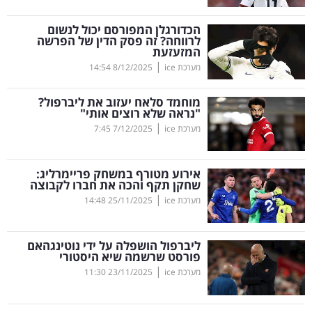
קריפטו
הכדורגלן המפורסם יכול לנשום
לרווחה? זה פסק הדין של הפרשה
המזעזעת
ויראלי
|
מערכת ice
8/12/2025
14:54
טלוויזיה
מוחמד סלאח יעזוב את ליברפול?
"נראה שלא רוצים אותי"
עסקי
|
מערכת ice
7/12/2025
7:45
ספורט
אירוע מטורף במשחק פריימרליג:
קריירה
שחקן תקף והכה את חברו לקבוצה
|
ולימודים
מערכת ice
25/11/2025
14:48
מינויים
ליברפול הושפלה על ידי נוטינגהאם
פורסט שרשמה שיא היסטורי
רייטינג
|
מערכת ice
23/11/2025
11:30
רכב