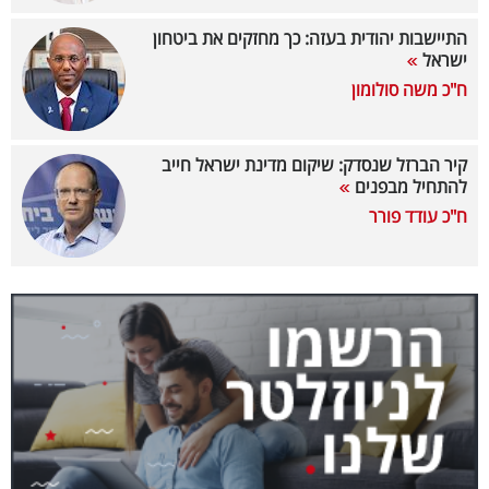
40
התיישבות יהודית בעזה: כך מחזקים את ביטחון
ישראל
ח"כ משה סולומון
שיתופי
פעולה
קיר הברזל שנסדק: שיקום מדינת ישראל חייב
להתחיל מבפנים
ח"כ עודד פורר
דרושים
ניוזלטרים
מייל
אדום