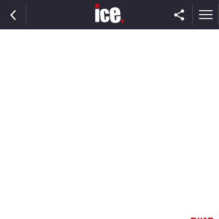
ראשי
הנבחרת
השוק
תקשורת
ומדיה
כסף
וצרכנות