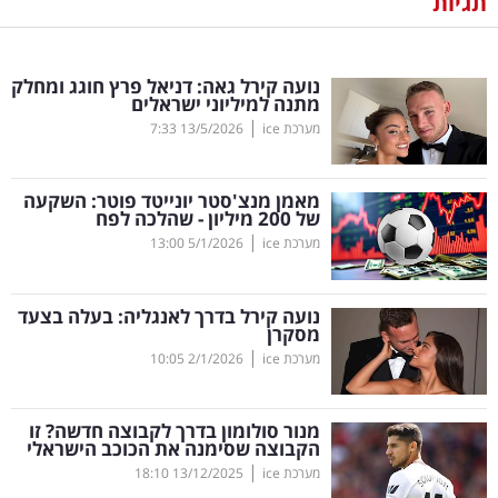
תגיות
נדל"ן
נועה קירל גאה: דניאל פרץ חוגג ומחלק
דיגיטל
מתנה למיליוני ישראלים
וטק
|
מערכת ice
13/5/2026
7:33
שיווק
מאמן מנצ'סטר יונייטד פוטר: השקעה
ופרסום
של 200 מיליון - שהלכה לפח
|
מערכת ice
5/1/2026
13:00
משפט
נועה קירל בדרך לאנגליה: בעלה בצעד
מדדים
מסקרן
ומחקרים
|
מערכת ice
2/1/2026
10:05
דעות
מנור סולומון בדרך לקבוצה חדשה? זו
הקבוצה שסימנה את הכוכב הישראלי
רכילות
|
מערכת ice
13/12/2025
18:10
עסקית