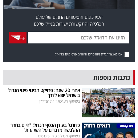
פרסמו
באייס
העידכונים והסיפורים החמים של עולם
הכלכלה והתקשורת ישירות במייל שלכם
עקבו
אחרינו:
אני מאשר קבלת ניוזלטרים ודיוורים פרסומיים בדוא"ל
כתבות נוספות
אחרי 20 שנה: פרויקט הבינוי פינוי הגדול
בישראל יוצא לדרך
בשיתוף מערכת זירת הנדל"ן
כדורגל בעידן הכסף הגדול: "היום בחדר
ההלבשה מדברים על השקעות"
בשיתוף מגדל ביטוח ופיננסים