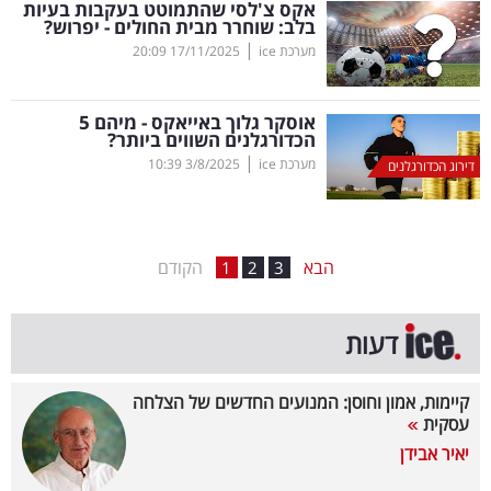
אקס צ'לסי שהתמוטט בעקבות בעיות
בלב: שוחרר מבית החולים - יפרוש?
בריאות
|
מערכת ice
17/11/2025
20:09
תרבות
ופנאי
אוסקר גלוך באייאקס - מיהם 5
הכדורגלנים השווים ביותר?
|
מערכת ice
3/8/2025
10:39
תיירות
דירוג הכדורגלנים
TOP-
5
הבא
הקודם
1
2
3
המילון
דעות
הכלכלי
פודקאסט
קיימות, אמון וחוסן: המנועים החדשים של הצלחה
עסקית
40
יאיר אבידן
UNDER