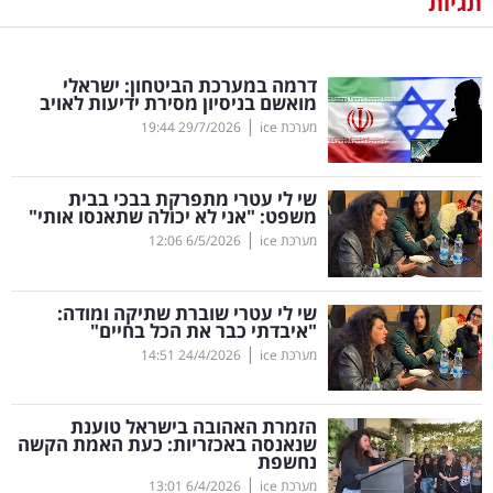
תגיות
נדל"ן
דרמה במערכת הביטחון: ישראלי
דיגיטל
מואשם בניסיון מסירת ידיעות לאויב
וטק
|
מערכת ice
29/7/2026
19:44
שיווק
שי לי עטרי מתפרקת בבכי בבית
ופרסום
משפט: "אני לא יכולה שתאנסו אותי"
|
מערכת ice
6/5/2026
12:06
משפט
שי לי עטרי שוברת שתיקה ומודה:
מדדים
"איבדתי כבר את הכל בחיים"
ומחקרים
|
מערכת ice
24/4/2026
14:51
דעות
הזמרת האהובה בישראל טוענת
שנאנסה באכזריות: כעת האמת הקשה
רכילות
נחשפת
|
עסקית
מערכת ice
6/4/2026
13:01