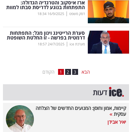
ארז איסקוב והטרגדיה הגדולה:
התפתחות בנוגע לדריסת סבתו למוות
בריאות
|
דסק משפט
16/9/2025
18:34
תרבות
ופנאי
סערת הרייטינג וינון מגל: התפתחות
דרמטית בפרשה - זו החלטת השופטת
|
מערכת ice
24/7/2025
18:57
תיירות
TOP-
5
הבא
הקודם
1
2
3
המילון
דעות
הכלכלי
פודקאסט
קיימות, אמון וחוסן: המנועים החדשים של הצלחה
עסקית
40
יאיר אבידן
UNDER