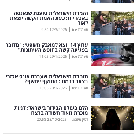
קריפטו
הזמרת הישראלית טוענת שנאנסה
באכזריות: כעת האמת הקשה יוצאת
לאור
ויראלי
|
מערכת ice
12/3/2026
9:54
טלוויזיה
ערוץ 14 יוצא למאבק משפטי: "מדובר
בפגיעה קשה בחופש העיתונות"
עסקי
|
מערכת ice
29/1/2026
11:05
ספורט
הזמרת הישראלית שעברה אונס אכזרי
קריירה
בצעד דרמטי: התוקף ייחשף?
|
ולימודים
מערכת ice
20/1/2026
13:03
מינויים
הלם בעולם הבידור בישראל: דמות
מוכרת מאוד חשודה ברצח
רייטינג
|
דסק משפט
25/10/2025
20:58
רכב