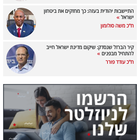
40
התיישבות יהודית בעזה: כך מחזקים את ביטחון
ישראל
ח"כ משה סולומון
שיתופי
פעולה
קיר הברזל שנסדק: שיקום מדינת ישראל חייב
להתחיל מבפנים
ח"כ עודד פורר
דרושים
ניוזלטרים
מייל
אדום