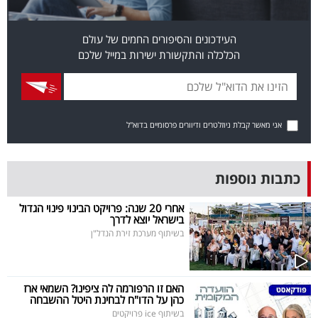
פרסמו
באייס
העידכונים והסיפורים החמים של עולם
הכלכלה והתקשורת ישירות במייל שלכם
עקבו
אחרינו:
אני מאשר קבלת ניוזלטרים ודיוורים פרסומיים בדוא"ל
כתבות נוספות
אחרי 20 שנה: פרויקט הבינוי פינוי הגדול
בישראל יוצא לדרך
בשיתוף מערכת זירת הנדל"ן
האם זו הרפורמה לה ציפינו? השמאי ארז
כהן על הדו"ח לבחינת היטל ההשבחה
בשיתוף ice פרויקטים