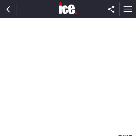
ראשי
הנבחרת
השוק
תקשורת
ומדיה
כסף
וצרכנות