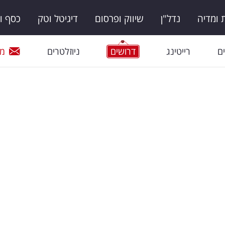
ומדיה
נדל"ן
שיווק ופרסום
דיגיטל וטק
כסף ו
ם
רייטינג
דרושים
ניוזלטרים
מי