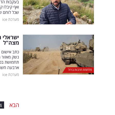
בעקבות הדיו
ואף קיבלו ק
שכל לוחם ש
|
מערכת ice
מצה"ל
כתב אישום ה
נשק מאזור 
תחמושת בכמו
ארבעה חשוד
מלחמת חרבות ברזל
|
מערכת ice
הבא
4