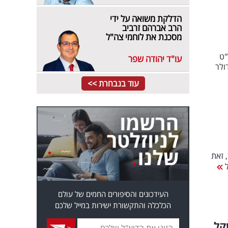
הדלקת משואה על ידי
הרב אברהם זרביב
מסכנת את לוחמי צה"ל
"ט
עו"ד יהודה שפר
גייסה 1.5 מיליארד דולר
עוד בנבחרת >>
ין, זאת
העידכונים והסיפורים החמים של עולם
הכלכלה והתקשורת ישירות במייל שלכם