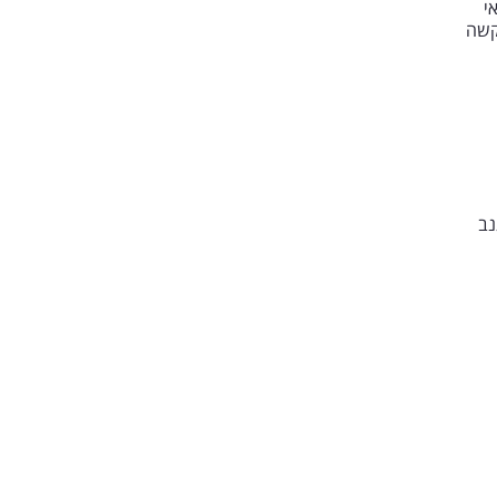
י
קשה
נב