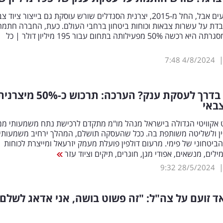
רבים לא יודעים אבל, החל מ-2015, יצרנית הסנדלים שורש עוסקת גם בייצור ציוד 
ובדת על עשרות צבאות וכוחות ביטחון ברחבי העולם. כעת, החברה חתמה
קרן רקיע במסגרתה היא רכשה 50% מפעילותה בתחום עבור 195 מיליון דולר | כל
7:48
4/8/2024
 בדרך לעסקת ענק? הערכה: תרכוש כ-50
%
מיצרנית
באי
 אקוויטי הגדולה בישראל מנהל מו"מ מתקדם לרכישת נתח משמעותי ממ
ין ולשליטה משותפת בה. ככל שהעסקה תושלם, המהלך ירחיב משמעותי
הביטחוני של פימי. מרעום דולפין פועלת מעמק יזרעאל ומייצרת לכוחות
לים, מנשאים, אפודי מגן, חוגרים, תיקים וציוד עזר
9:32
28/5/2024
ד זועם על צה"ל: "זה פשוט בושה, אני אדאג לשלם