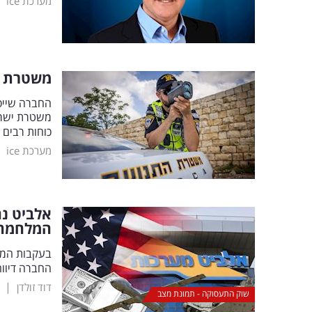
|
מערכת ice
משטרת י
החברה שייסד
משטרת ישרא
כוחות רבים
|
מערכת ice
אלביט נ
המלחמה
החברה דיווחה כי הב
|
דוד זולדן
שוק התעסוקה - תמונת מצב