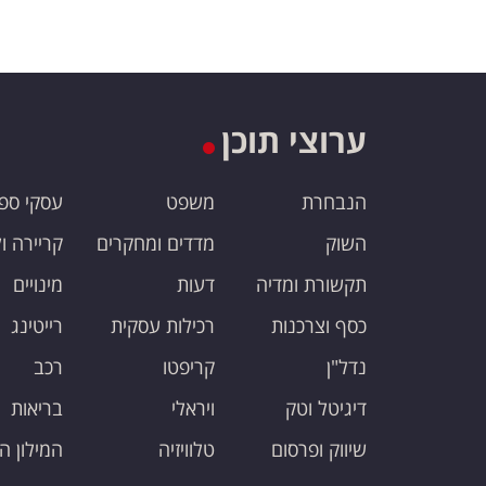
ערוצי תוכן
הנבחרת
משפט
עסקי ספ
השוק
מדדים ומחקרים
קריירה ו
תקשורת ומדיה
דעות
מינויים
כסף וצרכנות
רכילות עסקית
רייטינג
נדל"ן
קריפטו
רכב
דיגיטל וטק
ויראלי
בריאות
שיווק ופרסום
טלוויזיה
המילון ה