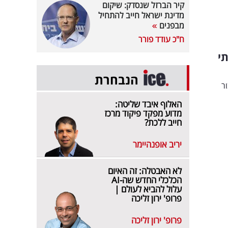
קיר הברזל שנסדק: שיקום
מדינת ישראל חייב להתחיל
מבפנים
ח"כ עודד פורר
י
הנבחרת
ר
האלוף איבד שליטה:
מדוע מפקד פיקוד מרכז
חייב ללכת?
יריב אופנהיימר
לא האבטלה: זה האיום
הכלכלי החדש שה-AI
עלול להביא לעולם |
פרופ' ירון זליכה
פרופ' ירון זליכה