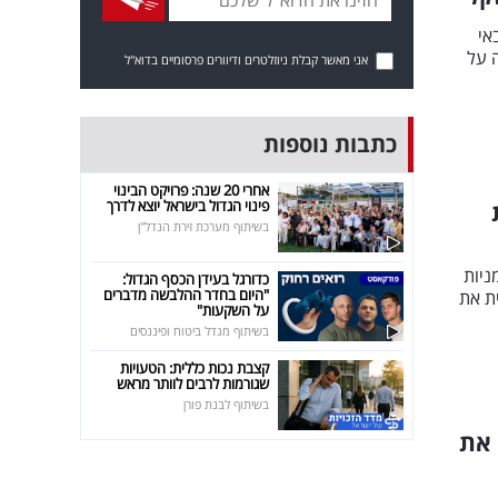
צבאי
 על
אני מאשר קבלת ניוזלטרים ודיוורים פרסומיים בדוא"ל
כתבות נוספות
אחרי 20 שנה: פרויקט הבינוי
פינוי הגדול בישראל יוצא לדרך
בשיתוף מערכת זירת הנדל"ן
ניות
כדורגל בעידן הכסף הגדול:
"היום בחדר ההלבשה מדברים
ת את
על השקעות"
בשיתוף מגדל ביטוח ופיננסים
קצבת נכות כללית: הטעויות
שגורמות לרבים לוותר מראש
בשיתוף לבנת פורן
 את