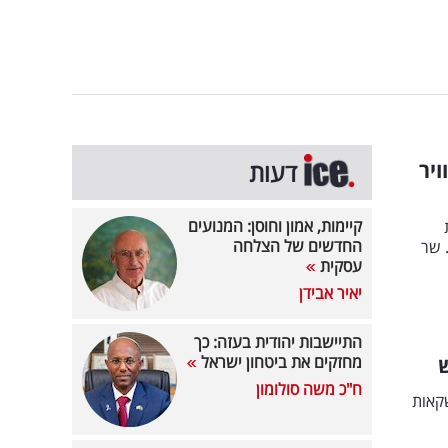
ויר
דעות
קיימות, אמון וחוסן: המנועים
ת
החדשים של הצלחה
ד צבאי בהיקף של 6,500 טונות. שר
עסקית
יאיר אבידן
התיישבות יהודית בעזה: כך
מחזקים את ביטחון ישראל
ח"כ משה סולומון
קאות