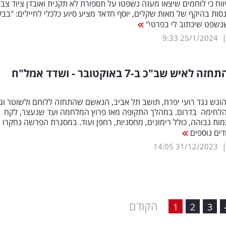
וח כי לוחמים שיצאו מעזה נשפטו על תספורת לא תקנית ואובדן ציוד צבא
נסות בהיקף של מאות שקלים, יוסף חדאד מציע סיוע כלכלי לחיילים: "בב
נשפט שיכתוב לי בפרטי"
9:33
25/1/2024
ישראלי התחזה לאיש שב"כ ב-7 באוקטובר - ושדד אמל"ח
וגש נגד רועי יפרח, תושב תל אביב, הנאשם שהתחזה ללוחם ולשוטר וג
הלחימה בדרום. במהלך התקופה מאז פרוץ המלחמה ועד שנעצר, לקח
ת גבוהה, כולל רימונים, מחסניות, רחפן ועוד. במסגרת הפרשה נחקרו
ים נוספים
14:05
31/12/2023
הקודם
1
2
3