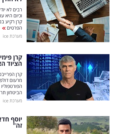
וכיום היא ע
הפרטים
|
מערכת ice
קרן פימי
הציוד הצ
קרן הפרייבט
מרעום דולפ
הפורטפוליו 
הביטחון תרמי
|
מערכת ice
יוסף חדא
זה"