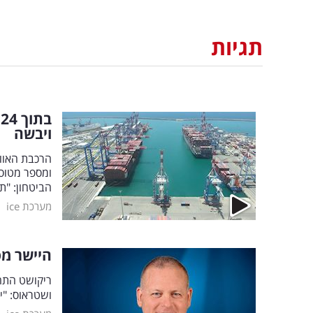
תגיות
ב
ויבשה
הביטחון: "ת
|
מערכת ice
היישר מס
ריקושט התח
ושטראוס: "י