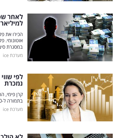
למיליאר
הכירו את פל
במסגרת סיב
|
מערכת ice
נמכרת
בתמורה ל-130 מיליון שקל, מה שמשקף למרעום דולפין שווי שוק של 260 מיליון שקל
|
מערכת ice
לא הולך בר