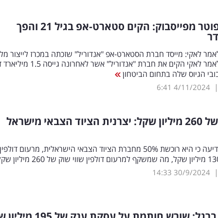
לאחר שפוטר מפייסבוק: הקים סטארט-אפ בגיל 21 והפך
דר
אמר לאקי: מייסד חברת הסטארט-אפ "אנדוריל" שזכתה במכרז לייצור מל
אוטונומי. פלאמר לאקי הקים את חברת "אנדוריל" אשר לאחרונה 
ובי הגיוס שלה בתחום הביטחון
6:41
4/11/2024
לפי שווי של 260 מיליון שקל: יצרנית הציוד הצבאי מישראל
קרן פימי, הודיעה כי היא רוכשת 50% מחברת הציוד הצבאי הישראלית, מרעום דולפ
14:33
30/9/2024
גל: שורש חותמת על עסקת ענק של 195 מיליון שקל