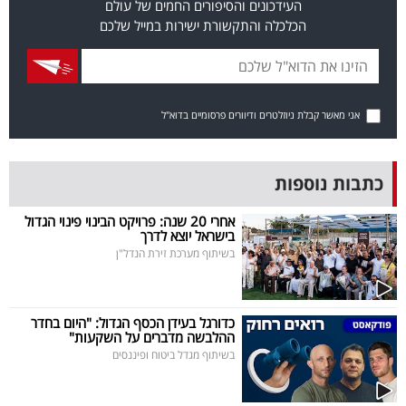
העידכונים והסיפורים החמים של עולם
40
הכלכלה והתקשורת ישירות במייל שלכם
שיתופי
פעולה
אני מאשר קבלת ניוזלטרים ודיוורים פרסומיים בדוא"ל
כתבות נוספות
דרושים
אחרי 20 שנה: פרויקט הבינוי פינוי הגדול
בישראל יוצא לדרך
ניוזלטרים
בשיתוף מערכת זירת הנדל"ן
מייל
כדורגל בעידן הכסף הגדול: "היום בחדר
ההלבשה מדברים על השקעות"
אדום
בשיתוף מגדל ביטוח ופיננסים