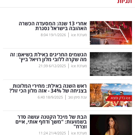
תגיות
נדל"ן
אחרי 13 שנה: המסעדה הכשרה
דיגיטל
האהובה בישראל נסגרת
וטק
|
מערכת ice
19/1/2026
8:04
שיווק
הגשמים החריגים באילת בשיאם: זה
ופרסום
מה שקרה ללובי מלון רויאל ביץ'
|
מערכת ice
6/12/2025
21:39
משפט
ראש השנה באילת: מחירי המלונות
מדדים
בצניחה של 34
%
- אזה מלון הכי זול?
ומחקרים
|
ענת סימן טוב
18/9/2025
6:40
ice בדק ומצא
דעות
הבת של מיכל הקטנה עושה סדר
בשמועות: "משך ודחף אותי, איים
רכילות
וצרח"
|
עסקית
מערכת ice
21/4/2025
11:24