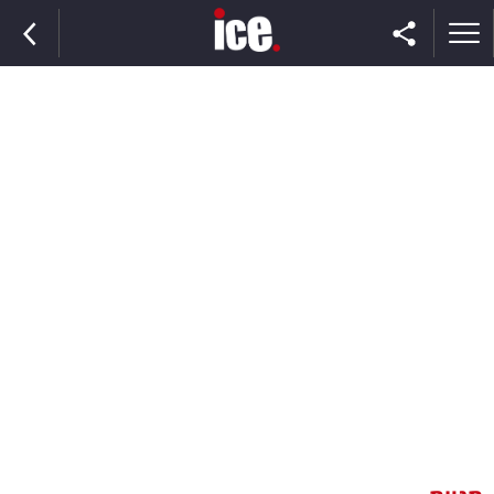
ראשי
הנבחרת
השוק
תקשורת
ומדיה
כסף
וצרכנות