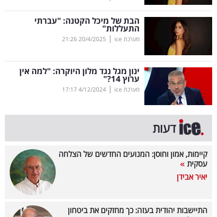
קריפטו
הבת של מיכל הקטנה: "עברתי
התעללות"
|
מערכת ice
20/4/2025
21:26
ויראלי
טלוויזיה
ינון מגל נגד מלון היוקרה: "למה אין
ערוץ 14?"
עסקי
|
מערכת ice
4/12/2024
17:17
ספורט
קריירה
דעות
ולימודים
קיימות, אמון וחוסן: המנועים החדשים של הצלחה
מינויים
עסקית
יאיר אבידן
רייטינג
רכב
התיישבות יהודית בעזה: כך מחזקים את ביטחון