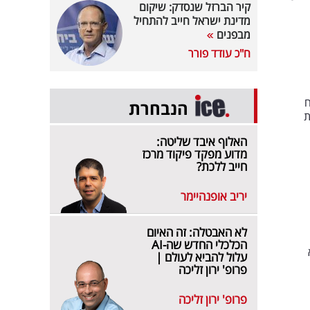
קיר הברזל שנסדק: שיקום
מדינת ישראל חייב להתחיל
מבפנים
ח"כ עודד פורר
תח
הנבחרת
ת
האלוף איבד שליטה:
מדוע מפקד פיקוד מרכז
חייב ללכת?
יריב אופנהיימר
לא האבטלה: זה האיום
הכלכלי החדש שה-AI
עלול להביא לעולם |
פרופ' ירון זליכה
פרופ' ירון זליכה