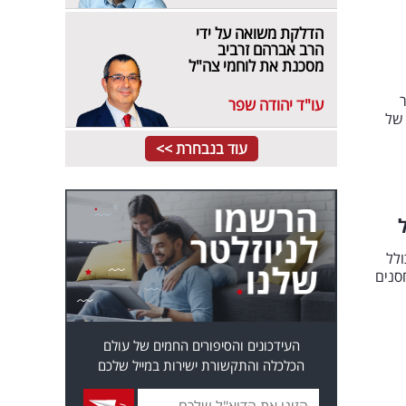
הדלקת משואה על ידי
הרב אברהם זרביב
מסכנת את לוחמי צה"ל
ר
עו"ד יהודה שפר
, במחיר של
עוד בנבחרת >>
ולל
כ-500 מ''ר חצר, מחסנים
העידכונים והסיפורים החמים של עולם
הכלכלה והתקשורת ישירות במייל שלכם