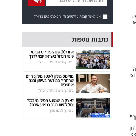
יד
אני מאשר קבלת ניוזלטרים ודיוורים פרסומיים בדוא"ל
את
כתבות נוספות
אחרי 20 שנה: פרויקט הבינוי
פינוי הגדול בישראל יוצא לדרך
בשיתוף מערכת זירת הנדל"ן
ה
צי
ממינוס מיליון ל-100 מיליון: היזם
שהתחיל במודעה בעיתון ובנה
אימפריה
בשיתוף מערכת זירת הנדל"ן
לא רק מי שנפגע מטיל: מי בכלל
יכול להיות מוכר כנפגע איבה?
בשיתוף לבנת פורן
ר"
ון
צפי