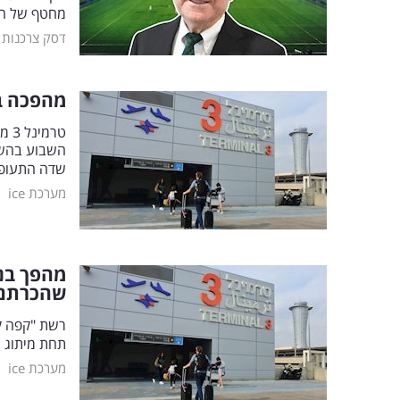
מחטף של הר
דסק צרכנות
מהפכה בטרמינל 3: זו ההפת
שדה התעופה 
|
מערכת ice
מהפך בנת
שהכרתם
רשת "קפה קפ
תחת מיתוג ח
|
מערכת ice