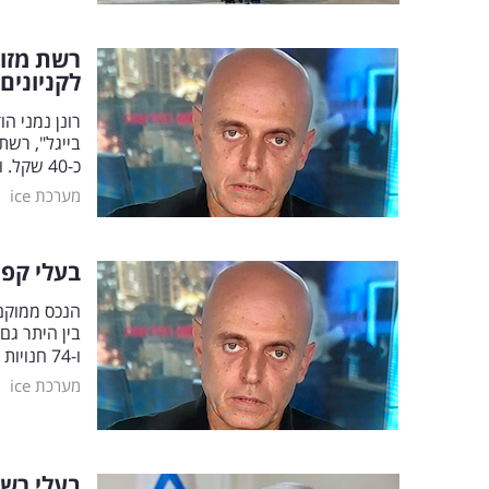
לקניונים
רונן נמני ה
כ-40 שקל. וגם: השותפות שפורקה עם הראל ויזל
|
מערכת ice
בעלי קפה ק
הנכס ממוקם 
ו-74 חנויות בסך הכל
|
מערכת ice
בעלי רשת