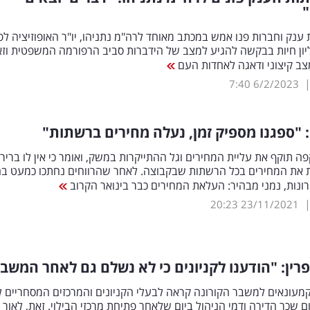
ענק וחברות פנו אמש במכתב מאוחד לרה"מ נתניהו, יו"ר האופוזיציה לפ
יון חיות בבקשה להגיע למצב של הידברות סביב הרפורמה המשפטית וז
מצב קיצוני ודאגה לאחדות העם
7:40
6/2/2023
י: "ספגנו מספיק זמן, נעלה מחירים ברשתות"
ה תוקף את עליית המחירים וגל ההתייקרות במשק, ואומר כי אין לו בריר
 את המחירים בכל הרשתות שבקבוצה. לאחר שהרווחים נחתכו כמעט בח
נות, נמני מבהיר: העלאת המחירים כבר בינואר הקרוב
20:23
23/11/2021
רין: "הודענו לקניונים כי לא נשלם גם לאחר המשב
עונאים למשבר הקורונה קראה לבעלי הקניונים והמרכזים המסחריים לד
 שכר הדירה ודמי הניהול ביום שלאחר פתיחת מרכזי הבילוי. זאת, לאור 