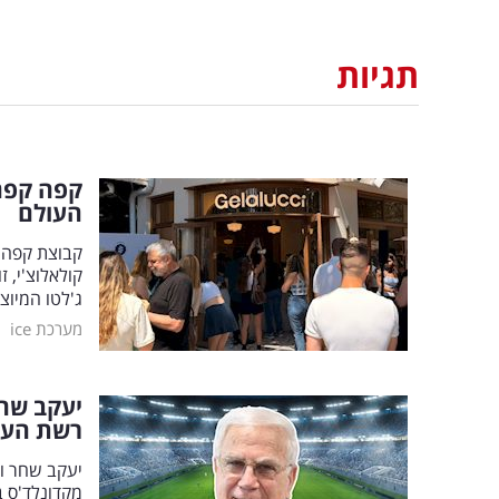
תגיות
קפה קפה
העולם
קולאלוצ'י, 
ג'לטו המיו
|
מערכת ice
יעקב שחר
רשת הענ
יעקב שחר וא
מקדונלד'ס 