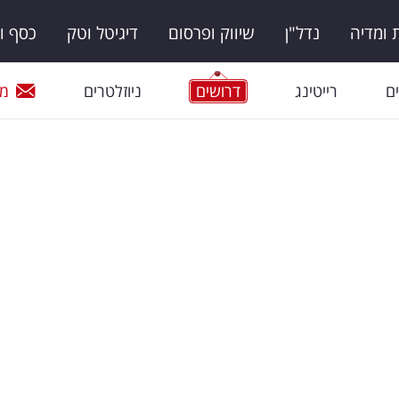
ומדיה
נדל"ן
שיווק ופרסום
דיגיטל וטק
כסף ו
ם
רייטינג
דרושים
ניוזלטרים
מי