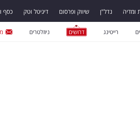
ומדיה
נדל"ן
שיווק ופרסום
דיגיטל וטק
כסף ו
ם
רייטינג
דרושים
ניוזלטרים
מי