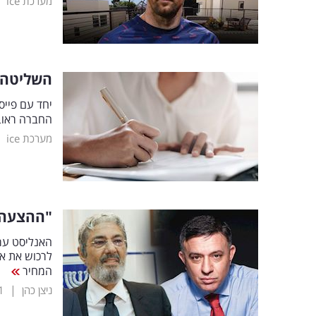
|
מערכת ice
השליטה ב
יחד עם פייס
החברה ראובן אבלגון
|
מערכת ice
"ההצעה 
האנליסט ערן
לרכוש את אק
המחיר
|
ניצן כהן
1