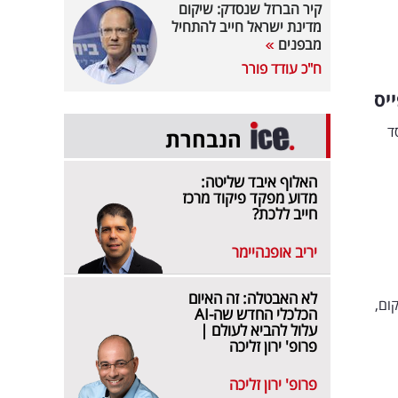
קיר הברזל שנסדק: שיקום
מדינת ישראל חייב להתחיל
מבפנים
ח"כ עודד פורר
יס
ד
הנבחרת
האלוף איבד שליטה:
מדוע מפקד פיקוד מרכז
חייב ללכת?
יריב אופנהיימר
לא האבטלה: זה האיום
ום,
הכלכלי החדש שה-AI
עלול להביא לעולם |
פרופ' ירון זליכה
פרופ' ירון זליכה