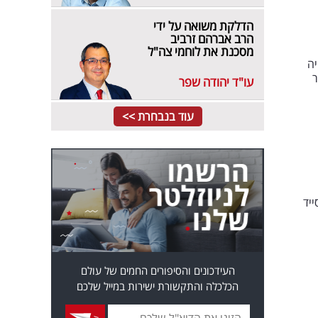
הדלקת משואה על ידי
הרב אברהם זרביב
מסכנת את לוחמי צה"ל
יה
כלומר
עו"ד יהודה שפר
עוד בנבחרת >>
ה - אפסייד
העידכונים והסיפורים החמים של עולם
הכלכלה והתקשורת ישירות במייל שלכם