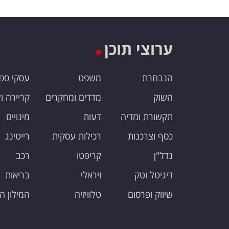
ערוצי תוכן
הנבחרת
משפט
עסקי ספ
השוק
מדדים ומחקרים
קריירה ו
תקשורת ומדיה
דעות
מינויים
כסף וצרכנות
רכילות עסקית
רייטינג
נדל"ן
קריפטו
רכב
דיגיטל וטק
ויראלי
בריאות
שיווק ופרסום
טלוויזיה
המילון ה