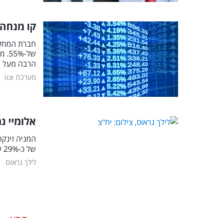
קו מנחה:
חברת המחקר 
הרבה מעל ל
|
מערכת ice
אלומיי נ
של כ-29% על שער הבסיס של המניה הבוקר
|
לילך גראוס