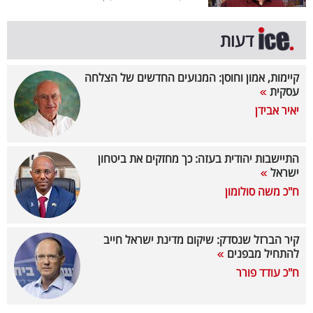
קריפטו
דעות
ויראלי
קיימות, אמון וחוסן: המנועים החדשים של הצלחה
עסקית
טלוויזיה
יאיר אבידן
עסקי
ספורט
התיישבות יהודית בעזה: כך מחזקים את ביטחון
ישראל
קריירה
ח"כ משה סולומון
ולימודים
מינויים
קיר הברזל שנסדק: שיקום מדינת ישראל חייב
להתחיל מבפנים
רייטינג
ח"כ עודד פורר
רכב