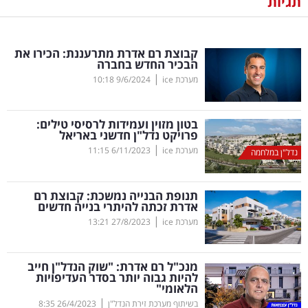
תגיות
נדל"ן
קבוצת רם אדרת מתרעננת: הכירו את
דיגיטל
הבכיר החדש בחברה
וטק
|
מערכת ice
9/6/2024
10:18
שיווק
בטון מזוין ועמידות לרסיסי טילים:
ופרסום
פרויקט נדל"ן חדשני באריאל
|
מערכת ice
6/11/2023
11:15
נדל"ן במלחמה
משפט
תנופת הבנייה נמשכת: קבוצת רם
מדדים
אדרת זכתה להיתרי בנייה חדשים
ומחקרים
|
מערכת ice
27/8/2023
13:21
דעות
מנכ"ל רם אדרת: "שוק הנדל"ן חייב
להיות גבוה יותר בסדר העדיפויות
רכילות
הלאומי"
|
עסקית
בשיתוף מערכת זירת הנדל"ן
26/4/2023
8:35