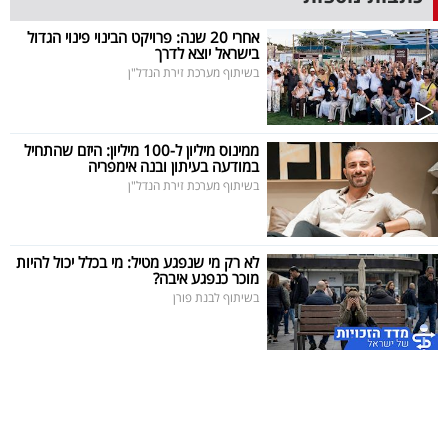
40
אחרי 20 שנה: פרויקט הבינוי פינוי הגדול
בישראל יוצא לדרך
בשיתוף מערכת זירת הנדל"ן
שיתופי
פעולה
ממינוס מיליון ל-100 מיליון: היזם שהתחיל
במודעה בעיתון ובנה אימפריה
בשיתוף מערכת זירת הנדל"ן
דרושים
לא רק מי שנפגע מטיל: מי בכלל יכול להיות
ניוזלטרים
מוכר כנפגע איבה?
בשיתוף לבנת פורן
מייל
אדום