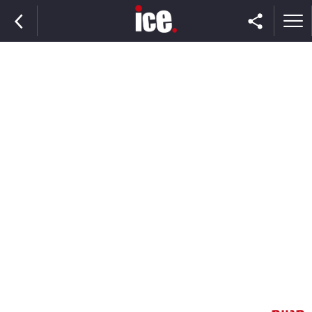
ראשי
הנבחרת
השוק
תקשורת
ומדיה
כסף
וצרכנות