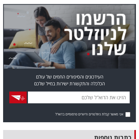
בריאות
תרבות
ופנאי
תיירות
TOP-
5
העידכונים והסיפורים החמים של עולם
הכלכלה והתקשורת ישירות במייל שלכם
המילון
הכלכלי
פודקאסט
אני מאשר קבלת ניוזלטרים ודיוורים פרסומיים בדוא"ל
40
UNDER
כתבות נוספות