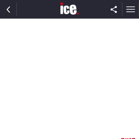
ראשי
הנבחרת
השוק
תקשורת
ומדיה
כסף
וצרכנות