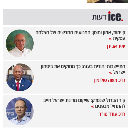
קריפטו
דעות
ויראלי
קיימות, אמון וחוסן: המנועים החדשים של הצלחה
עסקית
טלוויזיה
יאיר אבידן
עסקי
ספורט
התיישבות יהודית בעזה: כך מחזקים את ביטחון
ישראל
קריירה
ח"כ משה סולומון
ולימודים
מינויים
קיר הברזל שנסדק: שיקום מדינת ישראל חייב
להתחיל מבפנים
רייטינג
ח"כ עודד פורר
רכב