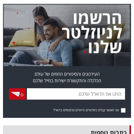
בריאות
תרבות
ופנאי
תיירות
TOP-
5
העידכונים והסיפורים החמים של עולם
הכלכלה והתקשורת ישירות במייל שלכם
המילון
הכלכלי
פודקאסט
אני מאשר קבלת ניוזלטרים ודיוורים פרסומיים בדוא"ל
40
UNDER
כתבות נוספות