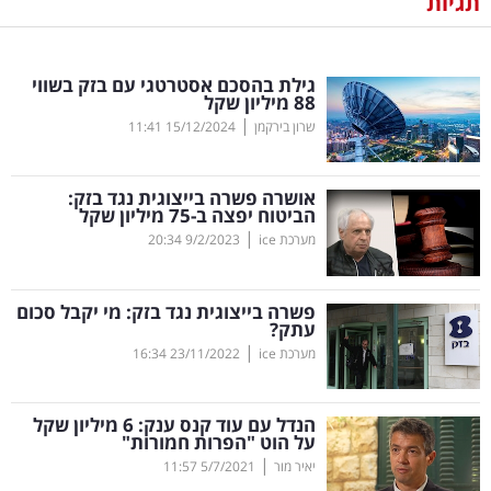
תגיות
נדל"ן
גילת בהסכם אסטרטגי עם בזק בשווי
דיגיטל
88 מיליון שקל
וטק
|
שרון בירקמן
15/12/2024
11:41
שיווק
אושרה פשרה בייצוגית נגד בזק:
ופרסום
הביטוח יפצה ב-75 מיליון שקל
|
מערכת ice
9/2/2023
20:34
משפט
פשרה בייצוגית נגד בזק: מי יקבל סכום
מדדים
עתק?
ומחקרים
|
מערכת ice
23/11/2022
16:34
דעות
הנדל עם עוד קנס ענק: 6 מיליון שקל
על הוט "הפרות חמורות"
רכילות
|
יאיר מור
5/7/2021
11:57
עסקית