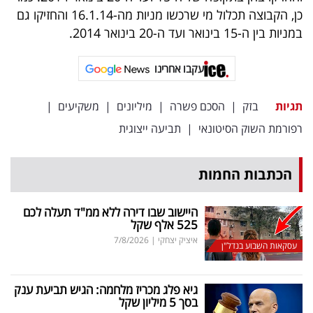
פרסמו
כן, הקבוצה תכלול מי שרכשו מניות מה-16.1.14 והחזיקו גם
באייס
במניות בין ה-15 בינואר ועד ה-20 בינואר 2014.
עקבו
עקבו אחרינו
אחרינו:
תגיות
בזק
|
הסכם פשרה
|
מיליונים
|
משקיעים
|
רפורמת השוק הסיטונאי
|
תביעה ייצוגית
הכתבות החמות
היישוב שבו דירה ללא ממ"ד תעלה לכם
525 אלף שקל
איציק יצחקי
|
7/8/2026
עסקאות השבוע בנדל"ן
גיא פלג מכריז מלחמה: הגיש תביעת ענק
בסך 5 מיליון שקל