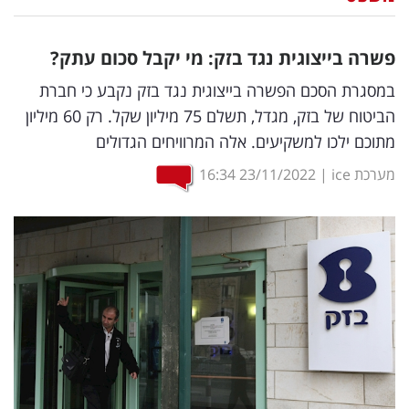
נדל"ן
פשרה בייצוגית נגד בזק: מי יקבל סכום עתק?
דיגיטל
במסגרת הסכם הפשרה בייצוגית נגד בזק נקבע כי חברת
וטק
הביטוח של בזק, מגדל, תשלם 75 מיליון שקל. רק 60 מיליון
מתוכם ילכו למשקיעים. אלה המרוויחים הגדולים
שיווק
ופרסום
מערכת ice
|
23/11/2022
16:34
משפט
מדדים
ומחקרים
דעות
רכילות
עסקית