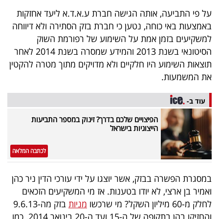
40
על פי התביעה, אותה הגישה חברת ע.א.ד.א ליעד אחזקות
באמצעות באי כוחה, נטען כי חברת בזק הסתירה ולא דיווחה
למשקיעים בזמן אמת על השימוע של רפורמת השוק
שיתופי
הסיטונאי בשנת 2013 והמידע שמסרה בשנת 2014 לאחר
פעולה
תוצאות השימוע היו חלקיים ולא מדויקים מתוך מטרה להקטין
את המשמעות.
עוד ב-
דרושים
הפיצויים שלכם בדרך? זינוק במספר התביעות
הייצוגיות בישראל
ניוזלטרים
לכתבה המלאה
מייל
במסגרת הפשרה בבזק, אשר יוצגו על ידי עורכי הדין ניר כהן
אדום
ואמיר בן ארצי, לא יודו בטענות. אז מי המשקיעים הזכאים
לחלק מ-60 מיליון השקל? מי שרכשו
מניות
בזק מה-9.6.13
והחזיקו בהן בתקופה של ה-15 ועד ה-20 בינואר 2014. כמו