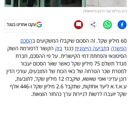
קריפטו
בזק (צילום קובי גדעון פלאש90)
עקבו אחרינו בגוגל
ויראלי
טלוויזיה
60 מיליון שקל. זה הסכום שיקבלו המשקיעים ב
הסכם
הפשרה
ב
תביעה הייצוגית
כנגד
בזק
הקשור לרפורמת השוק
עסקי
הסיטונאי והפחתת דמי הקישורית. על פי ההסכם, חברת
ספורט
מגדל תשלם 75 מיליון שקל כאשר שאר הסכום יעבור
למטרת שכר הטרחה של באי הכוח של התובעים, עורכי הדין
קריירה
רונן עדיני ואפי שאשא, שיקבלו 12 מיליון שקל, לתובעת,
ולימודים
ע.א.ד.א ליעד אחזקות, שתקבל 2.6 מיליון שקל ו-446 אלף
שקל יועברו לרשות לניירות ערך כהחזר הוצאות.
מינויים
רייטינג
רכב