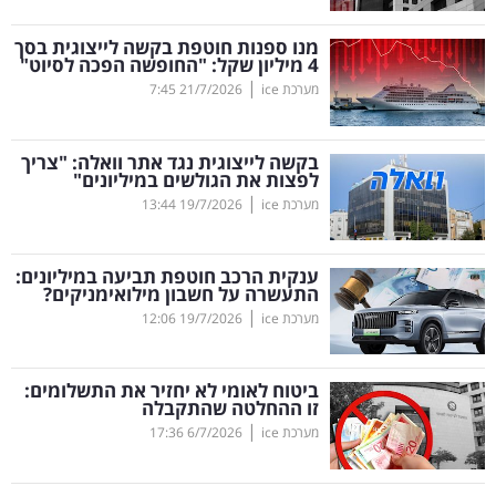
קריפטו
מנו ספנות חוטפת בקשה לייצוגית בסך
4 מיליון שקל: "החופשה הפכה לסיוט"
|
מערכת ice
21/7/2026
7:45
ויראלי
טלוויזיה
בקשה לייצוגית נגד אתר וואלה: "צריך
לפצות את הגולשים במיליונים"
עסקי
|
מערכת ice
19/7/2026
13:44
ספורט
ענקית הרכב חוטפת תביעה במיליונים:
קריירה
התעשרה על חשבון מילואימניקים?
|
ולימודים
מערכת ice
19/7/2026
12:06
מינויים
ביטוח לאומי לא יחזיר את התשלומים:
זו ההחלטה שהתקבלה
רייטינג
|
מערכת ice
6/7/2026
17:36
רכב