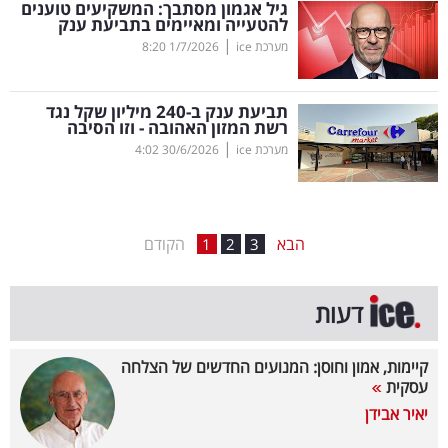
גיל אגמון מסתבך: המשקיעים טוענים
להטעייה ומאיימים בתביעת ענק
בריאות
|
מערכת ice
1/7/2026
8:20
תרבות
ופנאי
תביעת ענק ב-240 מיליון שקל נגד
רשת המזון האהובה - וזו הסיבה
|
מערכת ice
30/6/2026
4:02
תיירות
TOP-
5
הבא
הקודם
1
2
3
המילון
דעות
הכלכלי
פודקאסט
קיימות, אמון וחוסן: המנועים החדשים של הצלחה
עסקית
40
יאיר אבידן
UNDER