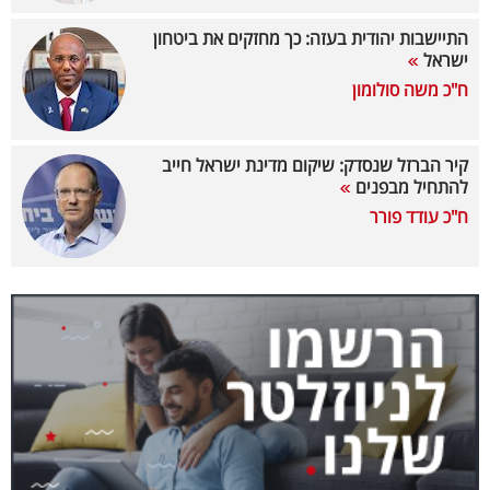
40
התיישבות יהודית בעזה: כך מחזקים את ביטחון
ישראל
ח"כ משה סולומון
שיתופי
פעולה
קיר הברזל שנסדק: שיקום מדינת ישראל חייב
להתחיל מבפנים
ח"כ עודד פורר
דרושים
ניוזלטרים
מייל
אדום