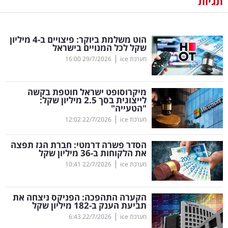
תגיות
נדל"ן
הוט משלמת ביוקר: פיצויים ב-4 מיליון
דיגיטל
שקל לכל המנויים בישראל
וטק
|
מערכת ice
29/7/2026
16:00
שיווק
מיקרוסופט ישראל חוטפת בקשה
ופרסום
לייצוגית בסך 2.5 מיליון שקל:
"הטעייה"
|
משפט
מערכת ice
22/7/2026
12:02
הסדר פשרה דרמטי: חברת הגז תפצה
מדדים
את הלקוחות ב-36 מיליון שקל
ומחקרים
|
מערכת ice
22/7/2026
10:41
דעות
הקערה התהפכה: הפניקס ניצחה את
תביעת הענק ב-182 מיליון שקל
רכילות
|
מערכת ice
22/7/2026
6:43
עסקית