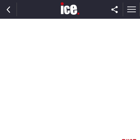
ראשי
הנבחרת
השוק
תקשורת
ומדיה
כסף
וצרכנות