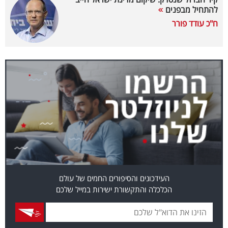
להתחיל מבפנים
בריאות
ח"כ עודד פורר
תרבות
ופנאי
תיירות
TOP-
5
המילון
הכלכלי
העידכונים והסיפורים החמים של עולם
פודקאסט
הכלכלה והתקשורת ישירות במייל שלכם
40
UNDER