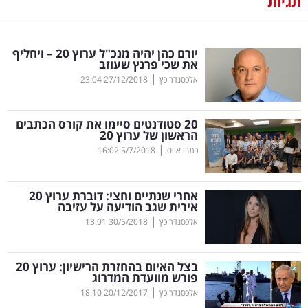
תגיות
נדל"ן
יורם כהן יהיה מנכ"ל ערוץ 20 – ויחליף
דיגיטל
את שכי פרנץ שעוזב
וטק
|
אלכסנדר כץ
27/12/2018
23:04
שיווק
20 סטודנטים סיימו את קורס הכתבים
ופרסום
הראשון של ערוץ 20
|
כתבי אייס
5/7/2018
16:02
משפט
אחרי שנתיים וחצי: דוברת ערוץ 20
מדדים
אירית שגב הודיעה על עזיבה
ומחקרים
|
אלכסנדר כץ
30/5/2018
13:01
דעות
בצל האיום בהחזרת הרישיון: ערוץ 20
פורש מוועדת המדרוג
רכילות
|
אלכסנדר כץ
20/12/2017
18:10
עסקית