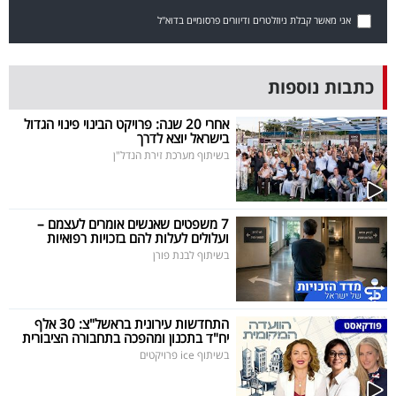
40
אני מאשר קבלת ניוזלטרים ודיוורים פרסומיים בדוא"ל
שיתופי
כתבות נוספות
פעולה
אחרי 20 שנה: פרויקט הבינוי פינוי הגדול
בישראל יוצא לדרך
בשיתוף מערכת זירת הנדל"ן
דרושים
7 משפטים שאנשים אומרים לעצמם –
ניוזלטרים
ועלולים לעלות להם בזכויות רפואיות
בשיתוף לבנת פורן
מייל
התחדשות עירונית בראשל"צ: 30 אלף
אדום
יח"ד בתכנון ומהפכה בתחבורה הציבורית
בשיתוף ice פרויקטים