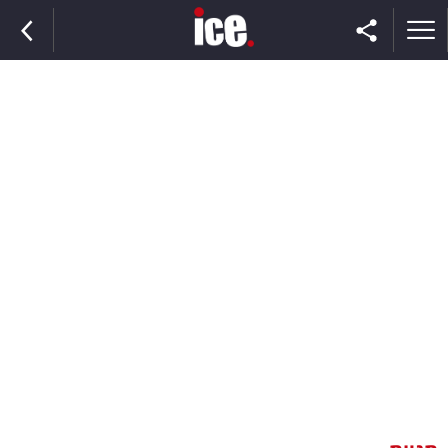
ראשי
הנבחרת
השוק
תקשורת
ומדיה
כסף
וצרכנות