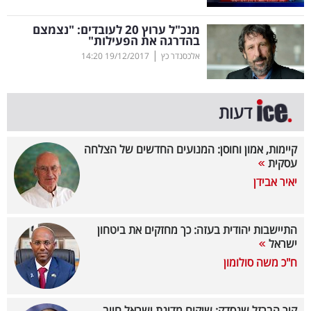
קריפטו
מנכ"ל ערוץ 20 לעובדים: "נצמצם
בהדרגה את הפעילות"
|
אלכסנדר כץ
19/12/2017
14:20
ויראלי
טלוויזיה
דעות
עסקי
ספורט
קיימות, אמון וחוסן: המנועים החדשים של הצלחה
עסקית
קריירה
יאיר אבידן
ולימודים
התיישבות יהודית בעזה: כך מחזקים את ביטחון
מינויים
ישראל
ח"כ משה סולומון
רייטינג
רכב
קיר הברזל שנסדק: שיקום מדינת ישראל חייב