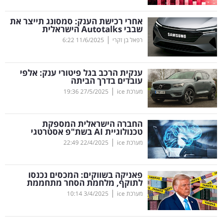
קריפטו
אחרי רכישת הענק: סמסונג תייצר את
שבבי
Autotalks
הישראלית
|
רפאל בן זקרי
11/6/2025
6:22
ויראלי
טלוויזיה
ענקית הרכב בגל פיטורי ענק: אלפי
עובדים בדרך הביתה
עסקי
|
מערכת ice
27/5/2025
19:36
ספורט
החברה הישראלית המספקת
קריירה
טכנולוגיית
AI
בשת"פ אסטרטגי
|
ולימודים
מערכת ice
22/4/2025
22:49
מינויים
פאניקה בשווקים: המכסים נכנסו
לתוקף, מלחמת הסחר מתחממת
רייטינג
|
מערכת ice
3/4/2025
10:14
רכב