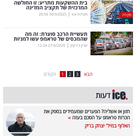
בית ההשקעות מתריע: זו החולשה
המרכזית של תקציב המדינה
בריאות
|
מערכת ice
30/3/2025
20:56
סקירה
תרבות
ופנאי
תעשיית הרכב סוערת: זה מה
שהמכסים של טראמפ עשו למניות
|
שרון בירקמן
27/3/2025
12:24
תיירות
TOP-
5
הבא
הקודם
1
2
3
המילון
דעות
הכלכלי
פודקאסט
חזון או אשליה? הפערים שמעמידים בספק את
הכרזת טראמפ על הסכם בעזה
40
האלוף במיל' יצחק בריק
UNDER