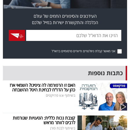
פרסמו
באייס
העידכונים והסיפורים החמים של עולם
הכלכלה והתקשורת ישירות במייל שלכם
עקבו
אחרינו:
אני מאשר קבלת ניוזלטרים ודיוורים פרסומיים בדוא"ל
כתבות נוספות
האם זו הרפורמה לה ציפינו? השמאי ארז
כהן על הדו"ח לבחינת היטל ההשבחה
בשיתוף ice פרויקטים
קצבת נכות כללית: הטעויות שגורמות
לרבים לוותר מראש
בשיתוף לבנת פורן