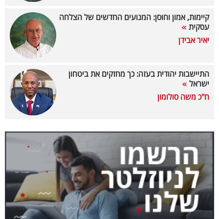
40
קיימות, אמון וחוסן: המנועים החדשים של הצלחה
עסקית
יאיר אבידן
שיתופי
פעולה
התיישבות יהודית בעזה: כך מחזקים את ביטחון
ישראל
ח"כ משה סולומון
דרושים
ניוזלטרים
מייל
אדום