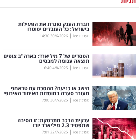
תגיות
נדל"ן
חברת הענק סוגרת את הפעילות
דיגיטל
בישראל: כל העובדים יפוטרו
וטק
|
מערכת ice
30/6/2026
14:30
שיווק
הפסדים של 7 מיליארד: בארה"ב צופים
ופרסום
תוצאה עגומה למכסים
|
מערכת ice
4/8/2025
6:40
משפט
הישג או כניעה? ההסכם עם טראמפ
מדדים
מעורר סערה במוסדות האיחוד האירופי
ומחקרים
|
מערכת ice
30/7/2025
7:00
דעות
ענקית הרכב מתרסקת: זו הסיבה
שתפסיד 2.3 מיליארד יורו
רכילות
|
מערכת ice
22/7/2025
7:01
עסקית