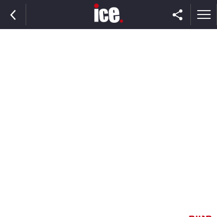
ראשי
הנבחרת
השוק
תקשורת
ומדיה
כסף
וצרכנות