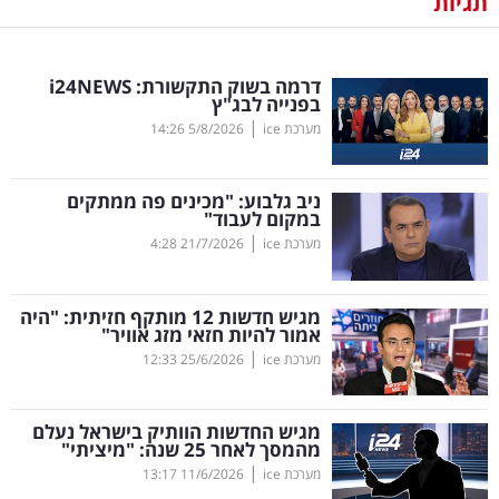
תגיות
נדל"ן
דרמה בשוק התקשורת:
NEWS
24
i
דיגיטל
בפנייה לבג"ץ
וטק
|
מערכת ice
5/8/2026
14:26
שיווק
ניב גלבוע: "מכינים פה ממתקים
ופרסום
במקום לעבוד"
|
מערכת ice
21/7/2026
4:28
משפט
מגיש חדשות 12 מותקף חזיתית: "היה
מדדים
אמור להיות חזאי מזג אוויר"
ומחקרים
|
מערכת ice
25/6/2026
12:33
דעות
מגיש החדשות הוותיק בישראל נעלם
מהמסך לאחר 25 שנה: "מיציתי"
רכילות
|
מערכת ice
11/6/2026
13:17
עסקית