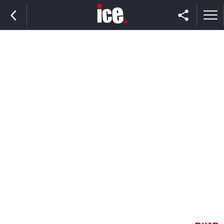
ראשי
הנבחרת
השוק
תקשורת
ומדיה
כסף
וצרכנות