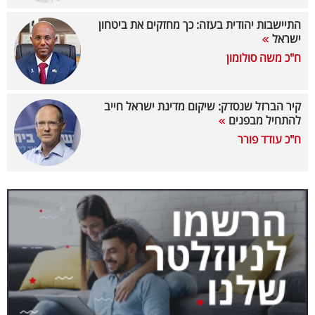
40
התיישבות יהודית בעזה: כך מחזקים את ביטחון
ישראל
ח"כ משה סולומון
שיתופי
פעולה
קיר הברזל שנסדק: שיקום מדינת ישראל חייב
להתחיל מבפנים
ח"כ עודד פורר
דרושים
ניוזלטרים
מייל
אדום