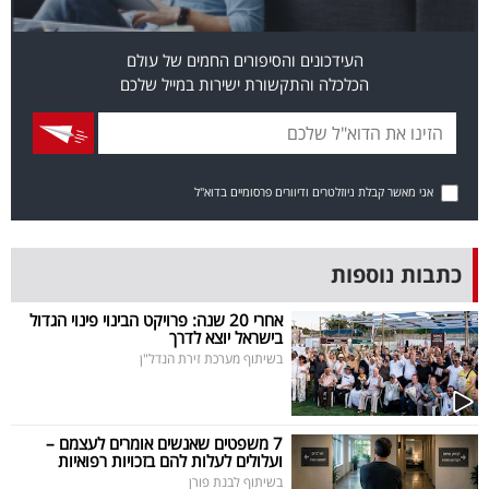
פרסמו
באייס
העידכונים והסיפורים החמים של עולם
הכלכלה והתקשורת ישירות במייל שלכם
עקבו
אחרינו:
אני מאשר קבלת ניוזלטרים ודיוורים פרסומיים בדוא"ל
כתבות נוספות
אחרי 20 שנה: פרויקט הבינוי פינוי הגדול
בישראל יוצא לדרך
בשיתוף מערכת זירת הנדל"ן
7 משפטים שאנשים אומרים לעצמם –
ועלולים לעלות להם בזכויות רפואיות
בשיתוף לבנת פורן