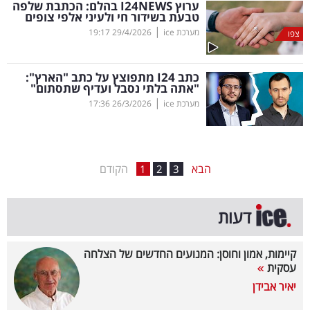
ערוץ
NEWS
24
I
בהלם: הכתבת שלפה
טבעת בשידור חי ולעיני אלפי צופים
בריאות
|
מערכת ice
29/4/2026
19:17
צפו
תרבות
ופנאי
כתב
I
24 מתפוצץ על כתב "הארץ":
"אתה בלתי נסבל ועדיף שתסתום"
|
מערכת ice
26/3/2026
17:36
תיירות
TOP-
5
הבא
הקודם
1
2
3
המילון
דעות
הכלכלי
פודקאסט
קיימות, אמון וחוסן: המנועים החדשים של הצלחה
עסקית
40
יאיר אבידן
UNDER