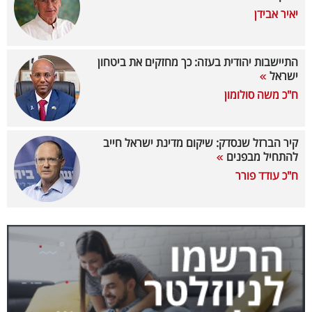
יאיר אבידן
בריאות
תרבות
התיישבות יהודית בעזה: כך מחזקים את ביטחון
ופנאי
ישראל
ח"כ משה סולומון
תיירות
TOP-
קיר הברזל שנסדק: שיקום מדינת ישראל חייב
להתחיל מבפנים
5
ח"כ עודד פורר
המילון
הכלכלי
פודקאסט
40
UNDER