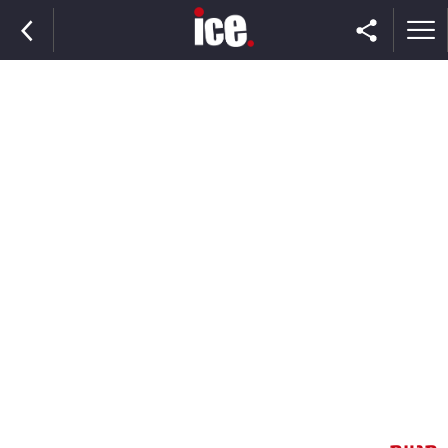
ראשי
הנבחרת
השוק
תקשורת
ומדיה
כסף
וצרכנות