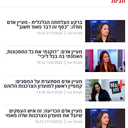
תגיות
נדל"ן
ברקע הצלחתה הכלכלית - מעיין אדם
דיגיטל
מודה: "כסף זה דבר מאוד חשוב"
וטק
|
מערכת ice
21/7/2026
19:24
שיווק
מעיין אדם: "רוקנתי את כל החסכונות,
ופרסום
האמנתי בה בכל ליבי"
|
מערכת ice
10/2/2026
18:52
משפט
מעיין אדם מסתערת על המסכים:
מדדים
קמפיין ראשון למועדון הצרכנות הלוהט
ומחקרים
|
מערכת ice
26/1/2026
19:39
דעות
מעיין אדם הכריעה: זה איש העסקים
שיובל את מועדון הצרכנות שלה מאמי
רכילות
|
מערכת ice
27/10/2025
18:25
עסקית