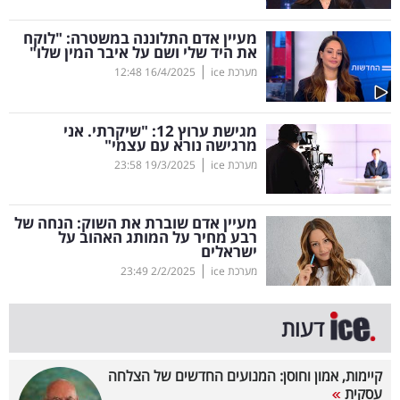
קריפטו
מעיין אדם התלוננה במשטרה: "לוקח
את היד שלי ושם על איבר המין שלו"
|
מערכת ice
16/4/2025
12:48
ויראלי
טלוויזיה
מגישת ערוץ 12: "שיקרתי. אני
מרגישה נורא עם עצמי"
עסקי
|
מערכת ice
19/3/2025
23:58
ספורט
מעיין אדם שוברת את השוק: הנחה של
קריירה
רבע מחיר על המותג האהוב על
ישראלים
ולימודים
|
מערכת ice
2/2/2025
23:49
מינויים
דעות
רייטינג
קיימות, אמון וחוסן: המנועים החדשים של הצלחה
רכב
עסקית