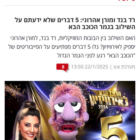
נדל"ן
רד בנד ומורן אהרוני: 5 דברים שלא ידעתם על
דיגיטל
השילוב בגמר הכוכב הבא
וטק
האם השילוב בין הבובות המוזיקליות, רד בנד, למורן אהרוני
יספיק לאירוויזיון? גלו 5 דברים מפתיעים על הפייבוריטים של
שיווק
"הכוכב הבא" רגע לפני הגמר הגדול
ופרסום
מערכת ice
|
22/1/2025
13:50
8
משפט
מדדים
ומחקרים
דעות
רכילות
עסקית