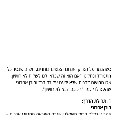
בריאות
תרבות
ופנאי
תיירות
TOP-
5
כשהגמר על הפרק ואנחנו הצופים בוחרים, חשוב שנכיר כל
המילון
מתמודד ונחליט האם הוא זה שכדאי לנו לשלוח לאירוויזיון.
הכלכלי
אלו חמישה דברים שלא ידעם על רד בנד ומורן אהרוני
שהעפילו לגמר "הכוכב הבא לאירוויזיון".
פודקאסט
1. תחילת הדרך:
40
מורן אהרוני
UNDER
אהרוני גדלה בבית מוזיקלי ושאבה השראה ממגוון ז'אנרים –