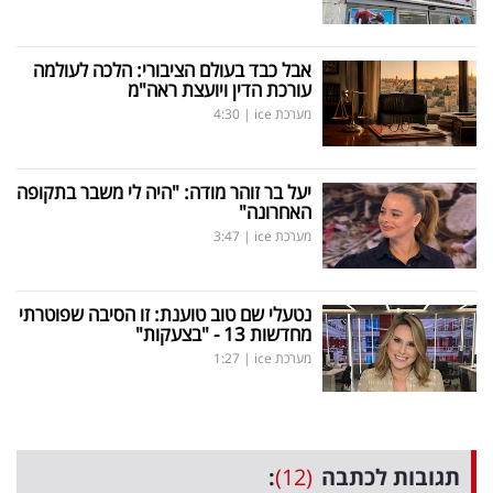
אבל כבד בעולם הציבורי: הלכה לעולמה
עורכת הדין ויועצת ראה"מ
מערכת ice
|
4:30
יעל בר זוהר מודה: "היה לי משבר בתקופה
האחרונה"
מערכת ice
|
3:47
נטעלי שם טוב טוענת: זו הסיבה שפוטרתי
מחדשות 13 - "בצעקות"
מערכת ice
|
1:27
תגובות לכתבה
(12)
: