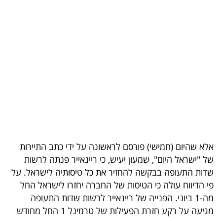
בריאות
תרבות
ופנאי
תיירות
TOP-
5
המילון
אלא שהיום (חמישי) פורסם לראשונה על ידי כתב התיירות
הכלכלי
של "ישראל היום", שמעון יעיש, כי ריינאייר פנתה לרשות
שדות התעופה בבקשה להחזיר את כל טיסותיה לישראל. על
פודקאסט
פי הדיווח עולה כי הטיסות של החברה יחזרו לישראל החל
מה-1 ביוני. הפנייה של ריינאייר לרשות שדות התעופה
40
מגיעה על רקע חזרת הפעילות של טרמינל 1 החל מחודש
UNDER