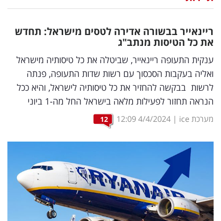
נדל"ן
ריינאייר בבשורה אדירה לטסים מישראל: תחדש
דיגיטל
את כל הטיסות מנתב"ג
וטק
ענקית התעופה ריינאייר, שביטלה את כל טיסותיה מישראל
ואליה בעקבות הסכסוך עם רשות שדות התעופה, פנתה
שיווק
לרשות בבקשה להחזיר את כל טיסותיה לישראל, והיא ככל
ופרסום
הנראה תחזור לפעילות מלאה בישראל החל מה-1 ביוני
משפט
מערכת ice
|
4/4/2024
12:09
12
מדדים
ומחקרים
דעות
רכילות
עסקית