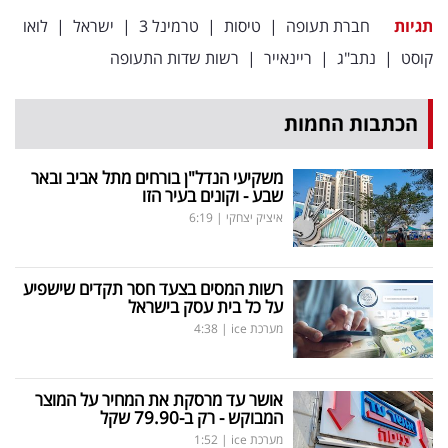
פרסמו
תגיות
חברת תעופה
|
טיסות
|
טרמינל 3
|
ישראל
|
לואו
באייס
קוסט
|
נתב"ג
|
ריינאייר
|
רשות שדות התעופה
עקבו
אחרינו:
הכתבות החמות
משקיעי הנדל"ן בורחים מתל אביב ובאר
שבע - וקונים בעיר הזו
איציק יצחקי
|
6:19
רשות המסים בצעד חסר תקדים שישפיע
על כל בית עסק בישראל
מערכת ice
|
4:38
אושר עד מרסקת את המחיר על המוצר
המבוקש - רק ב-79.90 שקל
מערכת ice
|
1:52