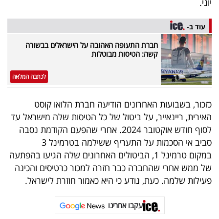
יוני.
40
עוד ב-
חברת התעופה האהובה על הישראלים בבשורה
שיתופי
קשה: הטיסות מבוטלות
פעולה
לכתבה המלאה
כזכור, בשבועות האחרונים הודיעה חברת הלואו קוסט
דרושים
האירית, ריינאייר, על ביטול של כל הטיסות שלה מישראל עד
לסוף חודש אוקטובר 2024. אחרי שהפעם הקודמת נסבה
ניוזלטרים
סביב אי הסכמות על התעריף ששילמה בטרמינל 3
במקום טרמינל 1, הביטולים האחרונים שלה הגיעו בהפתעה
של ממש אחרי שהחברה כבר חזרה למכור כרטיסים והכינה
מייל
פעילות שלמה. כעת, נודע כי היא כאמור חוזרת לישראל.
אדום
עקבו אחרינו