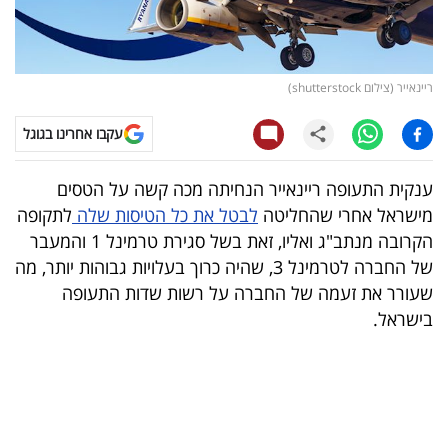
קריפטו
ויראלי
ריינאייר (צילום shutterstock)
טלוויזיה
עקבו אחרינו בגוגל
עסקי
ענקית התעופה ריינאייר הנחיתה מכה קשה על הטסים
ספורט
מישראל אחרי שהחליטה
לבטל את כל הטיסות שלה
לתקופה
הקרובה מנתב"ג ואליו, זאת בשל סגירת טרמינל 1 והמעבר
קריירה
של החברה לטרמינל 3, שהיה כרוך בעלויות גבוהות יותר, מה
ולימודים
שעורר את זעמה של החברה על רשות שדות התעופה
בישראל.
מינויים
רייטינג
רכב