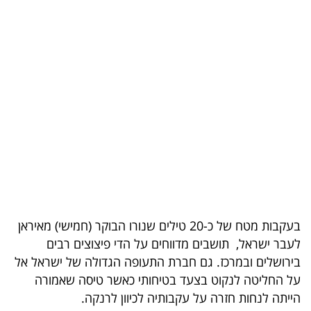
בריאות
תרבות
ופנאי
תיירות
TOP-
5
המילון
הכלכלי
בעקבות מטח של כ-20 טילים שנורו הבוקר (חמישי) מאיראן
לעבר ישראל, תושבים מדווחים על הדי פיצוצים רבים
פודקאסט
בירושלים ובמרכז. גם חברת התעופה הגדולה של ישראל אל
על החליטה לנקוט בצעד בטיחותי כאשר טיסה שאמורה
40
הייתה לנחות חזרה על עקבותיה לכיוון לרנקה.
UNDER