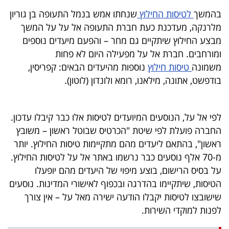
40
בהמשך
לטיסות החילוץ
שנחתו אמש בנמל התעופה בן גוריון
מלרנקה, מעדכנת כעת חברת התעופה אל על על המשך
מבצע החילוץ שיתקיים גם מחר – והפעם מיעדים נוספים
שיתופי
ומורחבים. חברת אל על מפעילה היום לא פחות
פעולה
משמונה
טיסות חילוץ
נוספות מהיעדים הבאים: קפריסין,
בודפשט, אתונה, מילאנו, רומא ולונדון (לוטון).
דרושים
לפי אל על, הנוסעים המיועדים לטיסות אלו כבר קיבלו עדכון.
החברה פועלת לפי שיטת "הכרטיס שבוטל ראשון – משובץ
ניוזלטרים
ראשון", בהתאם ליעדים מהם מתקיימות טיסות החילוץ. יותר
מ-70 אלף נוסעים כבר נרשמו באתר אל על לטיסות החילוץ.
על בסיס הרישום, בוצע מיפוי של היעדים מהם יופעלו
מייל
הטיסות, שיתקיימו בהדרגה ובכפוף לאישורי המדינות. נוסעים
אדום
שישובצו לטיסות יקבלו הודעה ישירה מאל על – אין צורך
לפנות למוקדי השירות.