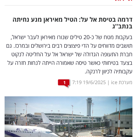
נדל"ן
דרמה בטיסת אל על: הטיל מאיראן מנע נחיתה
דיגיטל
בנתב''ג
וטק
בעקבות מטח של כ-20 טילים שנורו מאיראן לעבר ישראל,
תושבים מדווחים על הדי פיצוצים רבים בירושלים ובמרכז. גם
שיווק
חברת התעופה הגדולה של ישראל אל על החליטה לנקוט
ופרסום
בצעד בטיחותי כאשר טיסה שאמורה הייתה לנחות חזרה על
עקבותיה לכיוון לרנקה.
משפט
מערכת ice
|
19/6/2025
7:19
1
מדדים
ומחקרים
דעות
רכילות
עסקית