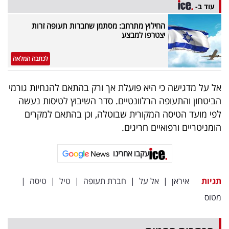
פרסמו
עוד ב-
באייס
החילוץ מתרחב: מסתמן שחברות תעופה זרות
יצטרפו למבצע
עקבו
לכתבה המלאה
אחרינו:
אל על מדגישה כי היא פועלת אך ורק בהתאם להנחיות גורמי
הביטחון והתעופה הרלוונטיים. סדר השיבוץ לטיסות נעשה
לפי מועד הטיסה המקורית שבוטלה, וכן בהתאם למקרים
הומניטריים ורפואיים חריגים.
עקבו אחרינו
תגיות
איראן
|
אל על
|
חברת תעופה
|
טיל
|
טיסה
|
מטוס