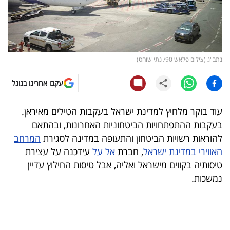
קריפטו
ויראלי
נתב"ג (צילום פלאש 90/ נתי שוחט)
טלוויזיה
עקבו אחרינו בגוגל
עסקי
ספורט
עוד בוקר מלחיץ למדינת ישראל בעקבות הטילים מאיראן.
בעקבות ההתפתחויות הביטחוניות האחרונות, ובהתאם
קריירה
להוראות רשויות הביטחון והתעופה במדינה לסגירת
המרחב
ולימודים
האווירי במדינת ישראל
, חברת
אל על
עידכנה על עצירת
טיסותיה בקווים מישראל ואליה, אבל טיסות החילוץ עדיין
מינויים
נמשכות.
רייטינג
רכב