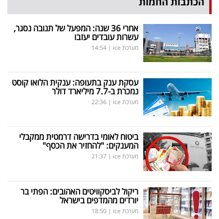
הכתבות החמות
אחרי 36 שנה: המפעל של תנובה נסגר,
עשרות עובדים יעזבו
מערכת ice
|
14:54
עסקת ענק בתעופה: ענקית הלואו קוסט
נמכרת ב-7.7 מיליארד דולר
מערכת ice
|
22:36
ביטוח לאומי בדרישה דרמטית ממקבלי
המענקים: "להחזיר את הכסף"
מערכת ice
|
21:37
ריקול לביסקוויטים האהובים: הפתי בר
יורדים מהמדפים בישראל
מערכת ice
|
18:50