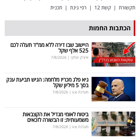
פרסמו
תקשורת
|
קשת 12
|
רפי גינת
|
תכנית
באייס
הכתבות החמות
עקבו
אחרינו:
היישוב שבו דירה ללא ממ"ד תעלה לכם
525 אלף שקל
איציק יצחקי
|
7/8/2026
עסקאות השבוע בנדל"ן
גיא פלג מכריז מלחמה: הגיש תביעת ענק
בסך 5 מיליון שקל
מערכת ice
|
7/8/2026
ביטוח לאומי מגדיל את הקצבאות
משמעותית: זו הבשורה לזכאים
מערכת ice
|
7/8/2026