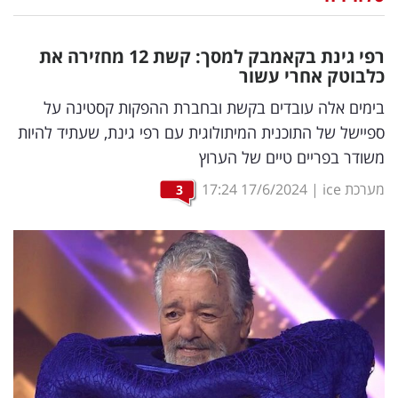
נדל"ן
רפי גינת בקאמבק למסך: קשת 12 מחזירה את
דיגיטל
כלבוטק אחרי עשור
וטק
בימים אלה עובדים בקשת ובחברת ההפקות קסטינה על
ספיישל של התוכנית המיתולוגית עם רפי גינת, שעתיד להיות
שיווק
משודר בפריים טיים של הערוץ
ופרסום
מערכת ice
|
17/6/2024
17:24
3
משפט
מדדים
ומחקרים
דעות
רכילות
עסקית