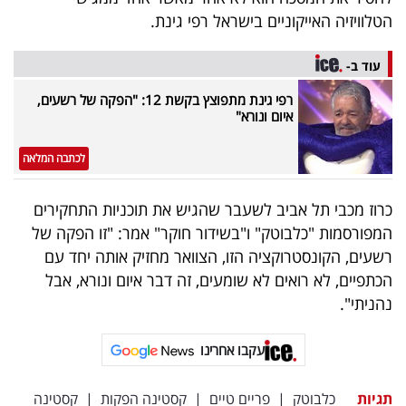
40
הטלוויזיה האייקוניים בישראל רפי גינת.
עוד ב-
שיתופי
רפי גינת מתפוצץ בקשת 12: "הפקה של רשעים,
פעולה
איום ונורא"
לכתבה המלאה
דרושים
כרוז מכבי תל אביב לשעבר שהגיש את תוכניות התחקירים
המפורסמות "כלבוטק" ו"בשידור חוקר" אמר: "זו הפקה של
ניוזלטרים
רשעים, הקונסטרוקציה הזו, הצוואר מחזיק אותה יחד עם
הכתפיים, לא רואים לא שומעים, זה דבר איום ונורא, אבל
נהניתי".
מייל
אדום
עקבו אחרינו
תגיות
כלבוטק
|
פריים טיים
|
קסטינה הפקות
|
קסטינה