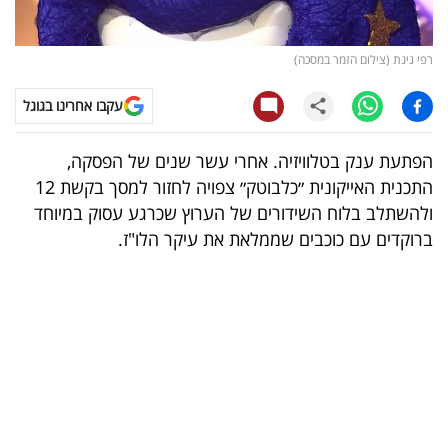
קריפטו
רפי גינת (צילום הזמר במסכה)
ויראלי
עקבו אחרינו בגוגל
טלוויזיה
הפתעת ענק בטלוויזיה. אחרי עשר שנים של הפסקה,
עסקי
התכנית האייקונית ״כלבוטק״ צפויה לחזור למסך בקשת 12
ספורט
ולהשתלב בלוח השידורים של הערוץ שכרגע עסוק במיוחד
ברוקדים עם כוכבים שממלאת את עיקר הלו"ז.
קריירה
ולימודים
מינויים
רייטינג
רכב