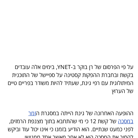
בריאות
תרבות
ופנאי
תיירות
TOP-
על פי הפרסום של רן בוקר ב-YNET, בימים אלה עובדים
5
בקשת ובחברת ההפקות קסטינה על ספיישל של התוכנית
המיתולוגית עם רפי גינת, שעתיד להיות משודר בפריים טיים
המילון
של הערוץ
הכלכלי
פודקאסט
ההופעה האחרונה של גינת הייתה במסגרת ה
זמר
במסכה
של קשת 12 כי מי שהתחבא בתוך מצנפת הרמזים,
40
לפני כמעט שנתיים. הוא הודיע בזמנו כי אינו יכול עוד וביקש
UNDER
להסיר את המסכה הוא לא אחר מאשר אחד ממגישי