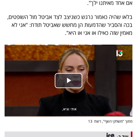
אם אחד מאיתנו ילך".
40
בלאו שהיה כאמור נרגש כשניצב לצד אביטל מול השופטים,
בכה והסביר שהדמעות הן מחשש שאביטל תודח: "אני לא
שיתופי
מאמין שזה כאילו או אני או היא".
פעולה
דרושים
ניוזלטרים
מייל
אדום
מתוך "משחקי השף", רשת 13​
עוד ב-