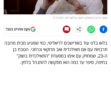
קריפטו
אסף גרניט במשחקי השף (צילום יחצ רשת 13)
ויראלי
עקבו אחרינו בגוגל
טלוויזיה
בלאו בלט עוד באודישנים לריאליטי, כמי שמגיע מבית מרובה
עסקי
תרבויות עם אם תאילנדית ואב מרוקאי וגרמני. הטבח בן
ספורט
ה-23, שמחזיק עם אימו במסעדת "התאילנדית בשוק"
בחיפה, סיפר עד כמה הוא מתקשה להתנהל בלחץ.
קריירה
ולימודים
מינויים
רייטינג
רכב