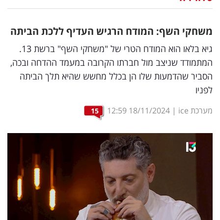
נדל"ן
משחקי השף: המודח הרגיש העדיף ללכת הביתה
דיגיטל
גיא בלאו הוא המודח הטרי של "משחקי השף" ברשת 13.
וטק
המתמודד שניצב מול חברתו הקרובה במעמד ההדחה ובכה,
הסביר שהדמעות שלו הן בכלל מחשש שהיא תלך הביתה
שיווק
לפניו
ופרסום
מערכת ice
|
18/11/2024
12:59
15
משפט
מדדים
ומחקרים
דעות
רכילות
עסקית