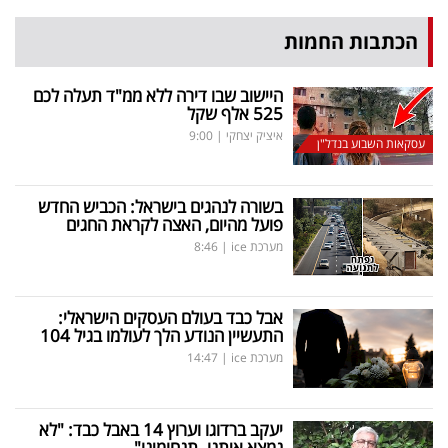
הכתבות החמות
היישוב שבו דירה ללא ממ"ד תעלה לכם
525 אלף שקל
איציק יצחקי
|
9:00
עסקאות השבוע בנדל"ן
בשורה לנהגים בישראל: הכביש החדש
פועל מהיום, האצה לקראת החגים
מערכת ice
|
8:46
אבל כבד בעולם העסקים הישראלי:
התעשיין הנודע הלך לעולמו בגיל 104
מערכת ice
|
14:47
יעקב ברדוגו וערוץ 14 באבל כבד: "לא
נמצא איתנו. תנחומינו"