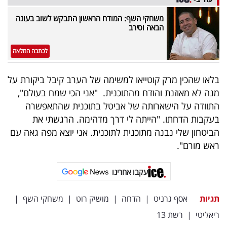
פרסמו
משחקי השף: המודח הראשון התבקש לשוב בעונה
באייס
הבאה וסירב
עקבו
לכתבה המלאה
אחרינו:
בלאו שהכין מרק קוטייאו למשימה של הערב קיבל ביקורת על
מנה לא מאוזנת והודח מהתוכנית. "אני הכי שמח בעולם",
התוודה על הישארותה של אביטל בתוכנית שהתאפשרה
בעקבות הדחתו. "הייתה לי דרך מדהימה. הרגשתי את
הביטחון שלי נבנה מתוכנית לתוכנית. אני יוצא מפה גאה עם
ראש מורם".
עקבו אחרינו
תגיות
אסף גרניט
|
הדחה
|
מושיק רוט
|
משחקי השף
|
ריאליטי
|
רשת 13