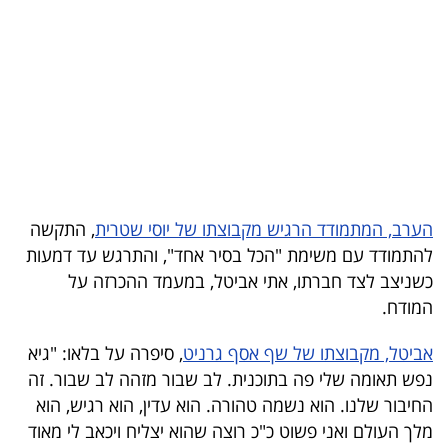
בריאות
תרבות
ופנאי
תיירות
TOP-
הערב, המתמודד הרגיש מקבוצתו של יוסי שטרית
, התקשה
5
להתמודד עם משימת "הכל בסיר אחד", והתרגש עד דמעות
המילון
כשניצב לצד חברתו, אתי אביטל, במעמד ההכרזה על
המודח.
הכלכלי
אביטל, מקבוצתו של שף אסף גרניט
, סיפרה על בלאו: "גיא
פודקאסט
נפש תאומה שלי פה בתוכנית. לב שבור מזהה לב שבור. זה
40
החיבור שלנו. הוא נשמה טהורה. הוא עדין, הוא רגיש, הוא
מלך העולם ואני פשוט כ"כ רוצה שהוא יצליח ויכאב לי מאוד
UNDER