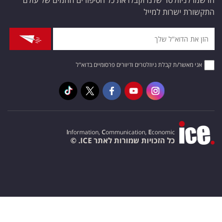
הרשמו לניוזלטר שלנו וקבלו את כל הסיפורים החמים של עולם
התקשורת ישרות למייל
אני מאשר/ת קבלת ניוזלטרים ודיוורים פרסומיים בדוא"ל
I
nformation,
C
ommunication,
E
conomic
כל הזכויות שמורות לאתר ICE. ©