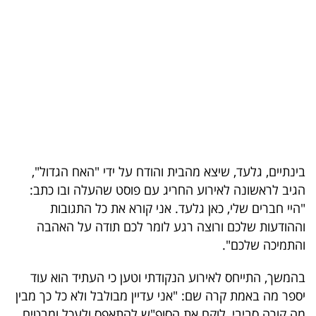
בריאות
תרבות
ופנאי
תיירות
TOP-
5
בינתיים, גלעד, שיצא מהבית והודח על ידי "האח הגדול",
הגיב לראשונה לאירוע החריג עם פוסט שהעלה ובו כתב:
המילון
"היי חברים שלי, כאן גלעד. אני קורא את כל התגובות
הכלכלי
וההודעות שלכם ורוצה רגע לומר לכם תודה על האהבה
והתמיכה שלכם".
פודקאסט
בהמשך, התייחס לאירוע הנקודתי וטען כי העתיד הוא עוד
40
יספר מה באמת קרה שם: "אני עדיין מבולבל ולא כל כך מבין
UNDER
מה קורה סביבי, לוקח את הסופ"ש להתאפס ולעכל ומבטיח