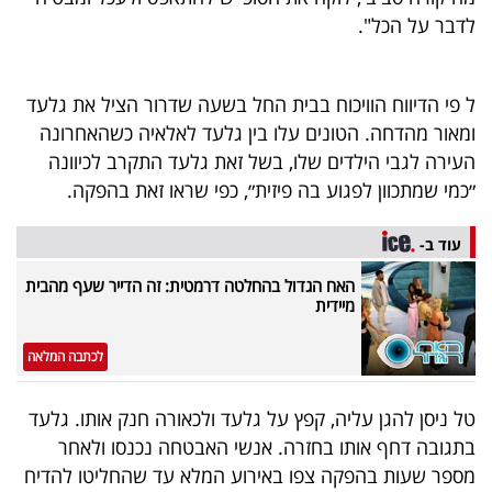
40
לדבר על הכל".
ל פי הדיווח הוויכוח בבית החל בשעה שדרור הציל את גלעד
שיתופי
ומאור מהדחה. הטונים עלו בין גלעד לאלאיה כשהאחרונה
פעולה
העירה לגבי הילדים שלו, בשל זאת גלעד התקרב לכיוונה
״כמי שמתכוון לפגוע בה פיזית״, כפי שראו זאת בהפקה.
דרושים
עוד ב-
האח הגדול בהחלטה דרמטית: זה הדייר שעף מהבית
ניוזלטרים
מיידית
לכתבה המלאה
מייל
אדום
טל ניסן להגן עליה, קפץ על גלעד ולכאורה חנק אותו. גלעד
בתגובה דחף אותו בחזרה. אנשי האבטחה נכנסו ולאחר
מספר שעות בהפקה צפו באירוע המלא עד שהחליטו להדיח