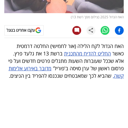
קריפטו
האח הגדול 2025 (צילום מסך רשת 13)
ויראלי
עקבו אחרינו בגוגל
טלוויזיה
האח הגדול לקח הלילה (אור לחמישי) החלטה דרמטית
עסקי
כאשר
החליט להדיח מהתכנית
ברשת 13 את גלעד פרץ.
ספורט
אלא שככל שעוברות השעות מתגלים פרטים חדשים ועל פי
פרסום ראשון של ערן סויסה ב'פוריל'
מדובר באירוע אלימות
קריירה
קשה,
שהביא לכך שמאבטחים שנכנסו להפריד בין הניצים.
ולימודים
מינויים
רייטינג
רכב