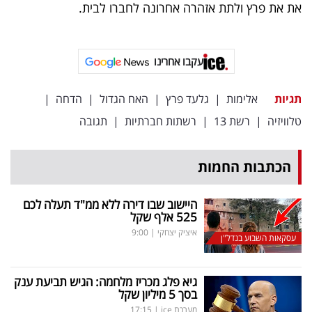
פרסמו
את את פרץ ולתת אזהרה אחרונה לחברו לבית.
באייס
עקבו אחרינו
עקבו
אחרינו:
תגיות
אלימות
|
גלעד פרץ
|
האח הגדול
|
הדחה
|
טלוויזיה
|
רשת 13
|
רשתות חברתיות
|
תגובה
הכתבות החמות
היישוב שבו דירה ללא ממ"ד תעלה לכם
525 אלף שקל
איציק יצחקי
|
9:00
עסקאות השבוע בנדל"ן
גיא פלג מכריז מלחמה: הגיש תביעת ענק
בסך 5 מיליון שקל
מערכת ice
|
17:15