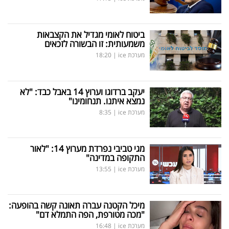
ביטוח לאומי מגדיל את הקצבאות
משמעותית: זו הבשורה לזכאים
מערכת ice
|
18:20
יעקב ברדוגו וערוץ 14 באבל כבד: "לא
נמצא איתנו. תנחומינו"
מערכת ice
|
8:35
מגי טביבי נפרדת מערוץ 14: "לאור
התקופה במדינה"
מערכת ice
|
13:55
מיכל הקטנה עברה תאונה קשה בהופעה:
"מכה מטורפת, הפה התמלא דם"
מערכת ice
|
16:48