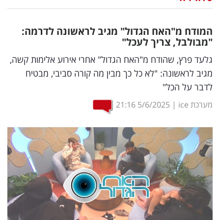
נדל"ן
המודח מ"האח הגדול" מגיב לראשונה לדרמה:
דיגיטל
"מבולבל, צריך לעכל"
וטק
גלעד פרץ, שהודח מ"האח הגדול" אחרי אירוע אלימות קשה,
מגיב לראשונה: "לא כל כך מבין מה קורה סביבי, מבטיח
שיווק
לדבר על הכל"
ופרסום
מערכת ice
|
5/6/2025
21:16
משפט
מדדים
ומחקרים
דעות
רכילות
עסקית