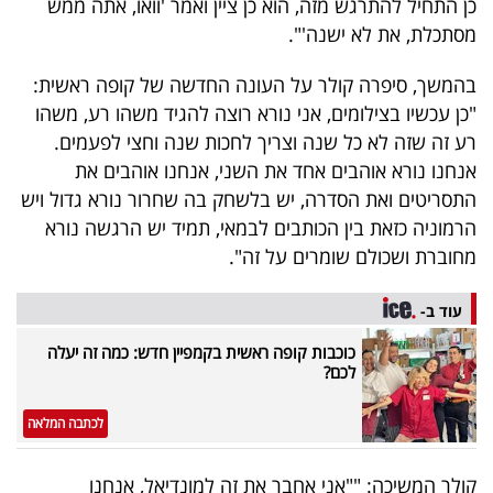
כן התחיל להתרגש מזה, הוא כן ציין ואמר 'וואו, אתה ממש
40
מסתכלת, את לא ישנה'".
בהמשך, סיפרה קולר על העונה החדשה של קופה ראשית:
שיתופי
"כן עכשיו בצילומים, אני נורא רוצה להגיד משהו רע, משהו
פעולה
רע זה שזה לא כל שנה וצריך לחכות שנה וחצי לפעמים.
אנחנו נורא אוהבים אחד את השני, אנחנו אוהבים את
התסריטים ואת הסדרה, יש בלשחק בה שחרור נורא גדול ויש
הרמוניה כזאת בין הכותבים לבמאי, תמיד יש הרגשה נורא
דרושים
מחוברת ושכולם שומרים על זה".
ניוזלטרים
עוד ב-
כוכבות קופה ראשית בקמפיין חדש: כמה זה יעלה
לכם?
מייל
אדום
לכתבה המלאה
קולר המשיכה: ""אני אחבר את זה למונדיאל, אנחנו