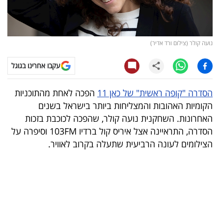
קריפטו
ויראלי
נועה קולר (צילום ורד אדיר)
טלוויזיה
עקבו אחרינו בגוגל
עסקי
הסדרה "קופה ראשית" של כאן 11
הפכה לאחת מהתוכניות
ספורט
הקומיות האהובות והמצליחות ביותר בישראל בשנים
האחרונות. השחקנית נועה קולר, שהפכה לכוכבת בזכות
קריירה
הסדרה, התראיינה אצל איריס קול ברדיו 103FM וסיפרה על
ולימודים
הצילומים לעונה הרביעית שתעלה בקרוב לאוויר.
מינויים
רייטינג
רכב