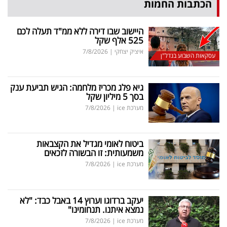
הכתבות החמות
היישוב שבו דירה ללא ממ"ד תעלה לכם
525 אלף שקל
איציק יצחקי
|
7/8/2026
עסקאות השבוע בנדל"ן
גיא פלג מכריז מלחמה: הגיש תביעת ענק
בסך 5 מיליון שקל
מערכת ice
|
7/8/2026
ביטוח לאומי מגדיל את הקצבאות
משמעותית: זו הבשורה לזכאים
מערכת ice
|
7/8/2026
יעקב ברדוגו וערוץ 14 באבל כבד: "לא
נמצא איתנו. תנחומינו"
מערכת ice
|
7/8/2026