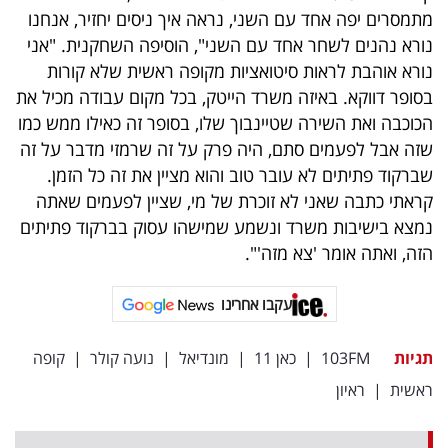
פרסמו
מתמסרים יפה אחד עם השני, נראה איך ניסים יחזיר, אנחנו
באייס
נורא נהנים לשחר אחד עם השני", הוסיפה השחקנית. "אני
נורא אוהבת לראות סיטואציות מקופה ראשית שלא קורות
עקבו
בסופר דווקא. באיזה משרד הייטק, בכל מקום עבודה מכיל את
אחרינו:
הכוכבה ואת השירה שטיינבוך שלו, בסופר זה כאילו ממש כמו
שזה אבל לפעמים סתם, היה פרק על זה שרמזי מדבר על זה
שברקוד פתיתים לא עובר טוב והוא מציין את זה כל הזמן.
קראתי כתבה שאני לא זוכרת של מי, שציין לפעמים שאתה
נמצא בישיבות משרד ונשמע שמישהו עסוק בברקוד פתיתים
הזה, ואתה אומר 'צא מזה'".
עקבו אחרינו
תגיות
103FM
|
כאן 11
|
מונדיאל
|
נועה קולר
|
קופה
ראשית
|
ראיון