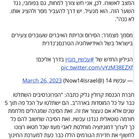
המצב לאשורו. לכן, אני חש צורך למחות, גם בפומבי, נגד
40
השער הזה. הוא מגעיל. יש דרך להעביר מסר ולהציג אותו.
לא ככה".
שיתופי
מסמך מצמרר: הסירוס וכריתת האיברים שעוברים צעירים
פעולה
בישראל בשל האידיאולוגיה הטרנסג'נדרית
הגיליון החדש של
#עכשיו_מגזין
בדרך אליכם!
pic.twitter.com/vYzM38EZXf
דרושים
— עכשיו 14 (@Now14Israel)
March 26, 2023
ניוזלטרים
חברת הכנסת קרולין גליק כתבה: "הפרוגרסיבים השתלטו
כבר על כל המוסדות בארה"ב. הם ישתלטו על הכל פה תוך 5
מייל
שנים אלא אם נעצור את זה. זאת הסיבה שמנהלים מלחמת
אדום
חורמה טוטאלית נגדנו עכשיו. זאת הסיבה שחשוב להם כל
כך לערוך דמוניזציה מוחלטת לאבי מעוז שכל חטאו רצונו
לחשוף את חדירת הגורמים הללו כבר כעת למערכת החינוך