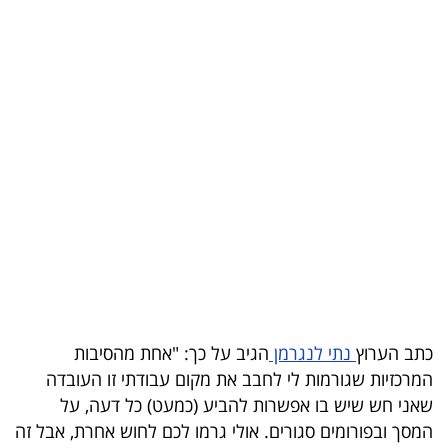
בריאות
תרבות
ופנאי
תיירות
TOP-
5
המילון
הכלכלי
כתב הערוץ
נתי לנגרמן
הגיב על כך: "אחת מהסיבות
פודקאסט
המרכזיות שגורמות לי לחבב את מקום עבודתי זו העובדה
40
שאני חש שיש בו אפשרות להביע (כמעט) כל דעה, על
המסך ובפורומים סגורים. אולי גרמו לכם לחוש אחרת, אבל זה
UNDER