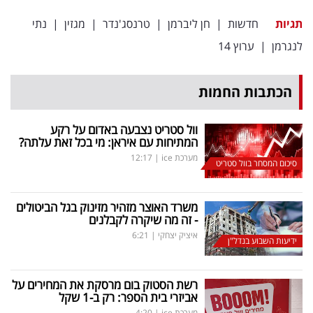
תגיות
חדשות
|
חן ליברמן
|
טרנסג'נדר
|
מגזין
|
נתי
לנגרמן
|
ערוץ 14
הכתבות החמות
וול סטריט נצבעה באדום על רקע
המתיחות עם איראן: מי בכל זאת עלתה?
מערכת ice
|
12:17
סיכום המסחר בוול סטריט
משרד האוצר מזהיר מזינוק בגל הביטולים
- זה מה שיקרה לקבלנים
איציק יצחקי
|
6:21
ידיעות השבוע בנדל"ן
רשת הסטוק בום מרסקת את המחירים על
אביזרי בית הספר: רק ב-1 שקל
מערכת ice
|
4:20