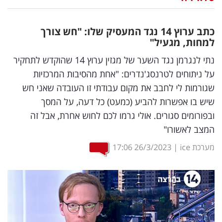
נדל"ן
כתב ערוץ 14 נגד המעסיק שלו: "חש צורך
דיגיטל
למחות, מגעיל"
וטק
נתי לנגרמן נגד השער של מגזין ערוץ 14 שהוקדש לתחקיר
על ניתוחים לטרנסג'נדרים: "אחת מהסיבות המרכזיות
שיווק
שגורמות לי לחבב את מקום עבודתי זו העובדה שאני חש
ופרסום
שיש בו אפשרות להביע (כמעט) כל דעה, על המסך
ובפורומים סגורים. אולי גרמו לכם לחוש אחרת, אבל זה
משפט
המצב לאשורו"
מדדים
מערכת ice
|
26/3/2023
17:06
ומחקרים
דעות
רכילות
עסקית