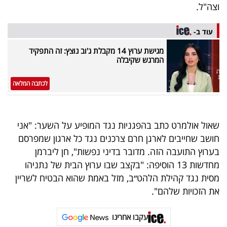
פרסמו
וצה"ל.
באייס
עוד ב-
עקבו
מגישת ערוץ 14 מקבלת ג'וב נוצץ: זה התפקיד
המרגש שקיבלה
אחרינו:
לכתבה המלאה
שאול אולמרט כתב בהפגניות נגד המופיע על השער: "אני
חושב שחייבים לארגן חרם צרכנים נגד כל ארגון שמפרסם
בערוץ התועבה הזה. מדובר בדיני נפשות", חן ליברמן
מחדשות 13 הוסיפה: "בקצב שבו ערוץ הבית של נתניהו
מסית נגד קהילת הלהט״ב, מזל באמת שהוא הבטיח לשריין
את הזכויות שלהם".
עקבו אחרינו