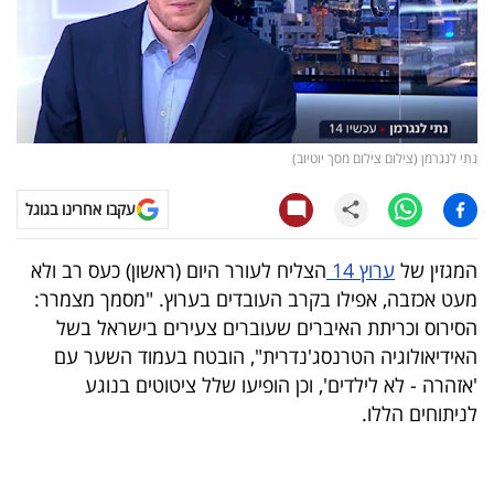
קריפטו
ויראלי
טלוויזיה
נתי לנגרמן (צילום צילום מסך יוטיוב)
עסקי
עקבו אחרינו בגוגל
ספורט
המגזין של
ערוץ 14
הצליח לעורר היום (ראשון) כעס רב ולא
קריירה
מעט אכזבה, אפילו בקרב העובדים בערוץ. "מסמך מצמרר:
ולימודים
הסירוס וכריתת האיברים שעוברים צעירים בישראל בשל
האידיאולוגיה הטרנסג'נדרית", הובטח בעמוד השער עם
מינויים
'אזהרה - לא לילדים', וכן הופיעו שלל ציטוטים בנוגע
לניתוחים הללו.
רייטינג
רכב