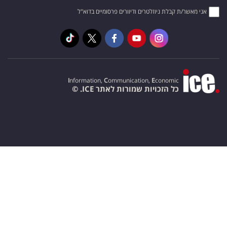
אני מאשר/ת קבלת ניוזלטרים ודיוורים פרסומיים בדוא"ל
I
nformation,
C
ommunication,
E
conomic
כל הזכויות שמורות לאתר ICE. ©