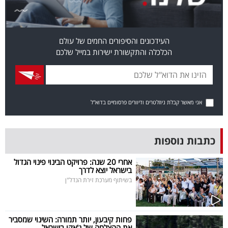
פרסמו
באייס
העידכונים והסיפורים החמים של עולם
עקבו
הכלכלה והתקשורת ישירות במייל שלכם
אחרינו:
אני מאשר קבלת ניוזלטרים ודיוורים פרסומיים בדוא"ל
כתבות נוספות
אחרי 20 שנה: פרויקט הבינוי פינוי הגדול
בישראל יוצא לדרך
בשיתוף מערכת זירת הנדל"ן
פחות קיבעון, יותר תמורה: השינוי שמסביר
את ההצלחה של ג'אקו בישראל