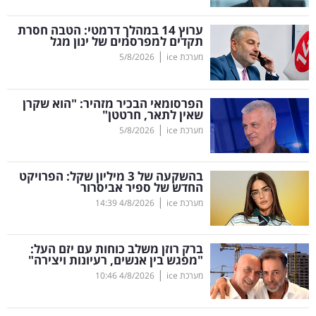
קריפטו
ערוץ 14 במהלך דרמטי: הטבה חסרת
תקדים למפרסמים של ינון מגל
|
מערכת ice
5/8/2026
ויראלי
טלוויזיה
הפרסומאי הבכיר מזהיר: "הוא שקרן
שאין לתאר, חרטטן"
עסקי
|
מערכת ice
5/8/2026
ספורט
בהשקעה של 3 מיליון שקל: הפרויקט
קריירה
החדש של ספיר אביסרור
|
ולימודים
מערכת ice
4/8/2026
14:39
מינויים
ברק רוזן משלב כוחות עם יזם העל:
"מפגש בין אנשים, רעיונות ויצירה"
רייטינג
|
מערכת ice
4/8/2026
10:46
רכב