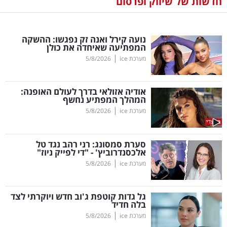
חדשות של שיווק ופרסום
נדל"ן
נועה קירל ואנה זק נפגשו: ההשקה
דיגיטל
המפתיעה שאיחדה את כולן
וטק
|
מערכת ice
5/8/2026
שיווק
אודיה אזולאי בדרך לעולם האופנה:
ופרסום
המהלך המפתיע נחשף
|
מערכת ice
5/8/2026
משפט
סערת סמסונג: רני רהב נגד טל
מדדים
אלכסנדרוביץ' - "די לפייק ניוז"
ומחקרים
|
מערכת ice
5/8/2026
דעות
גל גדות קוטפת ג'וב חדש ויוקרתי לצד
בלה חדיד
רכילות
|
מערכת ice
5/8/2026
עסקית