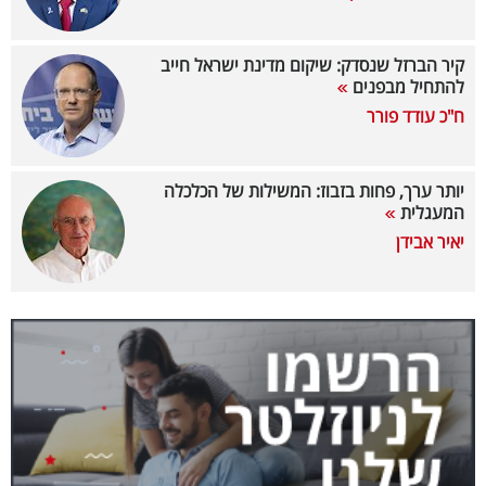
40
קיר הברזל שנסדק: שיקום מדינת ישראל חייב
להתחיל מבפנים
שיתופי
ח"כ עודד פורר
פעולה
יותר ערך, פחות בזבוז: המשילות של הכלכלה
המעגלית
דרושים
יאיר אבידן
ניוזלטרים
מייל
אדום