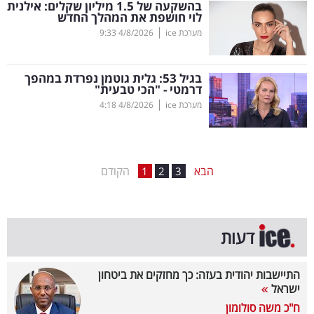
בהשקעה של 1.5 מיליון שקלים: אילנית
לוי חושפת את המהלך החדש
בריאות
|
מערכת ice
4/8/2026
9:33
תרבות
ופנאי
בגיל 53: גלית גוטמן נפרדת במהפך
דרמטי - "הכי טבעית"
|
מערכת ice
4/8/2026
4:18
תיירות
TOP-
5
הבא
הקודם
1
2
3
המילון
הכלכלי
דעות
פודקאסט
התיישבות יהודית בעזה: כך מחזקים את ביטחון
40
ישראל
UNDER
ח"כ משה סולומון