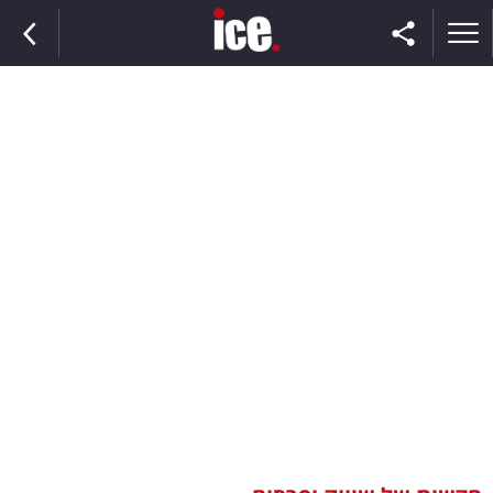
ראשי
הנבחרת
השוק
תקשורת
ומדיה
כסף
וצרכנות