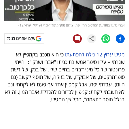
קריפטו
ויראלי
אברי גלעד במודעת הפרסום המזויפת (צילום מסך מתוך "אברי ושרקי", ערוץ 12)
טלוויזיה
עקבו אחרינו בגוגל
עסקי
מגיש ערוץ 12 גילה להפתעתו
כי הוא מככב בקמפיין לא
ספורט
שגרתי – עליו סיפר אמש בתוכניתו "אברי ושרקי": "הייתי
פרזנטור של כל מיני דברים בחיים שלי. של בנק, של רשת
קריירה
סופרמרקטים, של אבוקדו, של בזוקה, של תוסף לקשב (גם
ולימודים
היום). עבדתי יפה. אבל קמפיין אחד אף פעם לא לקחתי וגם
לא חשבתי לקחת: קמפיין לכדורים להגדלת איבר המין. זה לא
מינויים
בגלל חוסר התאמה", התלוצץ המגיש.
רייטינג
רכב