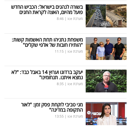
בשורה לנהגים בישראל: הכביש החדש
פועל מהיום, האצה לקראת החגים
מערכת ice
|
8:46
משפחת נתניהו תחת האשמות קשות:
"הותירו חובות של אלפי שקלים"
מערכת ice
|
11:15
יעקב ברדוגו וערוץ 14 באבל כבד: "לא
נמצא איתנו. תנחומינו"
מערכת ice
|
8:35
מגי טביבי לוקחת פסק זמן: "לאור
התקופה במדינה"
מערכת ice
|
13:55