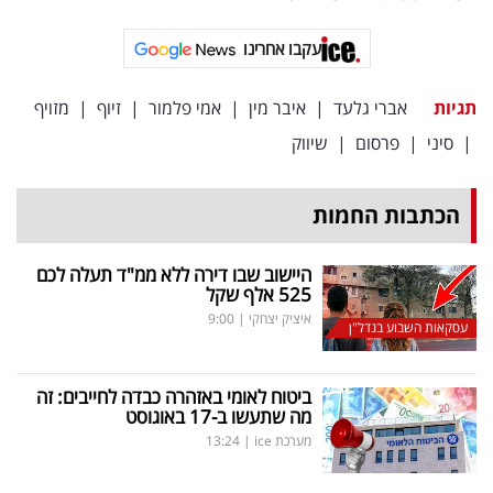
פרסמו
באייס
עקבו אחרינו
עקבו
תגיות
אברי גלעד
|
איבר מין
|
אמי פלמור
|
זיוף
|
מזויף
אחרינו:
|
סיני
|
פרסום
|
שיווק
הכתבות החמות
היישוב שבו דירה ללא ממ"ד תעלה לכם
525 אלף שקל
איציק יצחקי
|
9:00
עסקאות השבוע בנדל"ן
ביטוח לאומי באזהרה כבדה לחייבים: זה
מה שתעשו ב-17 באוגוסט
מערכת ice
|
13:24