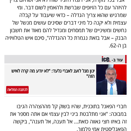
40
להיזהר עם כל הזיופים שברשת ולהאמין לשום דבר. ומי
שמרגיש שהוא צריך הגדלה – כדאי שיעבוד על קבלה
עצמית ולא יקנה כל מיני דברים שסינים עושים מנשל של
שיתופי
נחשים ומשיניים של תמסחים ומגדיל להם מאוד את חשבון
פעולה
הבנק – אבל בזאת נגמרת כל ההגדלה", סיכם איש הטלוויזיה
בן ה-62.
עוד ב-
דרושים
ינון מגל לועג לאברי גלעד: "לא יודע מה קרה לאיש
הזה"
ניוזלטרים
לכתבה המלאה
מייל
חברי הפאנל בתוכנית, שהיו בשוק קל מההצהרה הגיבו
אדום
במבוכה: "אני מתלבטת ביני לבין עצמי אם אתה מספר את
זה באיזו חצי גאווה כזאת... אל תענה, אל תענה", ביקשה
הפאנליסטית אמי פלמור.