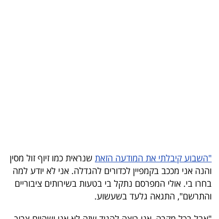
בריאות
תרבות
ופנאי
תיירות
TOP-
5
המילון
הכלכלי
"השבוע קיבלתי את המודעה הזאת
שנראית כמו זיוף זול מסין
והנה אני מככב בקמפיין לכדורים להגדלה. אני לא יודע למה
פודקאסט
בחרו בי. אולי המפרסם נתקל בי בטעות בשירותים ציבוריים
והתרשם", התגאה גלעד בשעשוע.
40
UNDER
"אבל בכל מקרה, אני רוצה להגיד שזה לא אני ושהיום צריך