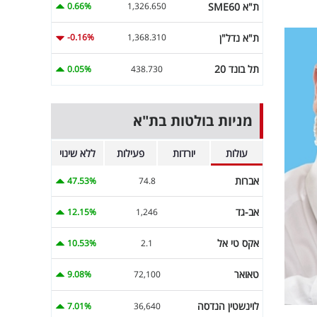
ת"א SME60
0.66%
1,326.650
ת"א נדל"ן
-0.16%
1,368.310
תל בונד 20
0.05%
438.730
מניות בולטות בת"א
עולות
יורדות
פעילות
ללא שינוי
אברות
47.53%
74.8
אב-גד
12.15%
1,246
אקס טי אל
10.53%
2.1
טאואר
9.08%
72,100
לוינשטין הנדסה
7.01%
36,640