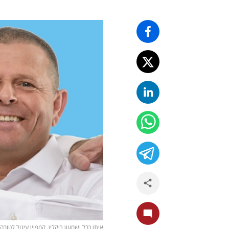
איתן כבל ושמעון ריקלין, קמפיין עיגול לטובה 