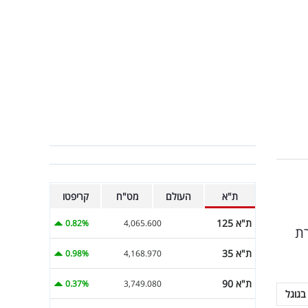
ת"א
העולם
מט"ח
קריפטו
ת"א 125
0.82%
4,065.600
רת
ת"א 35
0.98%
4,168.970
ת"א 90
0.37%
3,749.080
בגוגל