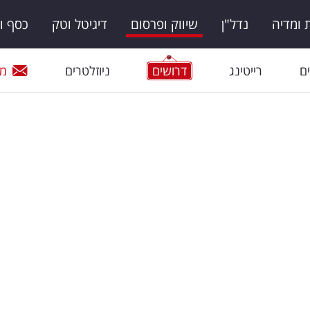
ומדיה
נדל"ן
שיווק ופרסום
דיגיטל וטק
כסף ו
ם
רייטינג
דרושים
ניוזלטרים
מי