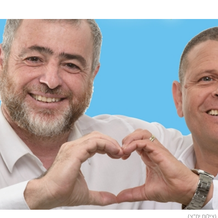
(צילום יח"צ)