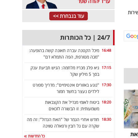
עו"ד יהודה שפר
ת פרו בונו (לשירות
עוד בנבחרת >>
24/7 | כל הכותרות
מיכל הקטנה עברה תאונה קשה בהופעה:
16:48
"מכה מטורפת, הפה התמלא דם"
גיא פלג מכריז מלחמה: הגיש תביעת ענק
17:15
בסך 5 מיליון שקל
"נוגע באזורים אינטימיים": מדריך ספורט
17:30
לילדים נעצר בחשד חמור
ביטוח לאומי מגדיל את הקצבאות
18:20
משמעותית: זו הבשורה לזכאים
חודש אחרי הגמר של "האח הגדול": זה מה
18:30
שקרה עם גל רובין ורפאלה טווינה
אות
כל החדשות