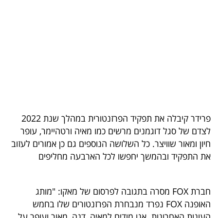
בריאות
תרבות
ופנאי
תיירות
TOP-
5
פרידר קיבלה את תפקיד הפרזנטורית במהלך שנת 2022
לצדם של סגל דוגמנים מרשים כמו מאיה ורטהיימר, עופר
המילון
חיון ומאור שוויצר. כל השלושה הנוספים גם כן אמורים לעזוב
הכלכלי
את התפקיד ובהמשך יחפשו לכל הארבעה מחליפים
פודקאסט
חברת FOX מסרה בתגובה לפרסום של מאקו: "מותג
40
האופנה FOX נפרד מנבחרת הפרזנטורים שלו בחמש
UNDER
העונות האחרונות. אנו מודים למאיה, דנה, מאור ועופר על