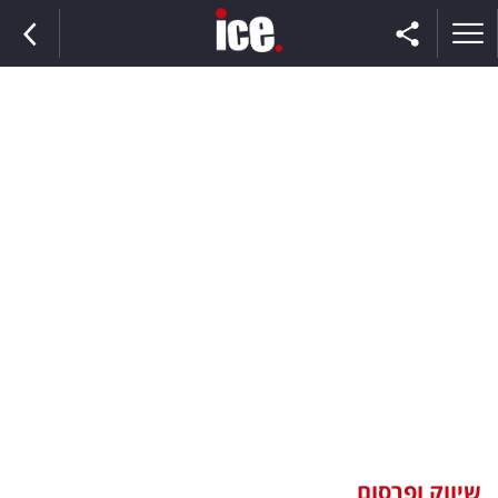
ראשי
הנבחרת
השוק
תקשורת
ומדיה
כסף
וצרכנות
שיווק ופרסום