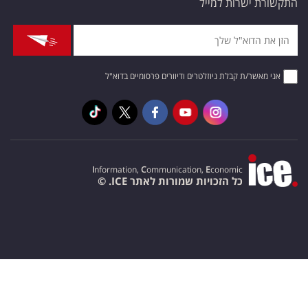
התקשורת ישרות למייל
אני מאשר/ת קבלת ניוזלטרים ודיוורים פרסומיים בדוא"ל
I
nformation,
C
ommunication,
E
conomic
כל הזכויות שמורות לאתר ICE. ©