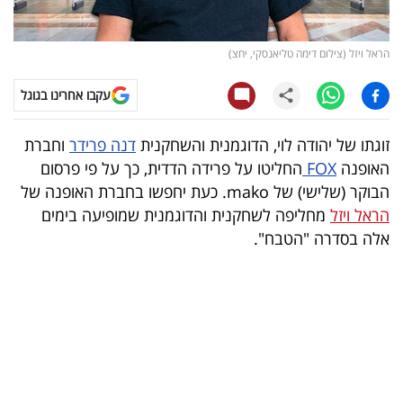
קריפטו
הראל ויזל (צילום דימה טליאנסקי, יחצ)
ויראלי
עקבו אחרינו בגוגל
טלוויזיה
זוגתו של יהודה לוי, הדוגמנית והשחקנית
דנה פרידר
וחברת
עסקי
האופנה
FOX
החליטו על פרידה הדדית, כך על פי פרסום
ספורט
הבוקר (שלישי) של mako. כעת יחפשו בחברת האופנה של
הראל ויזל
מחליפה לשחקנית והדוגמנית שמופיעה בימים
קריירה
אלה בסדרה "הטבח".
ולימודים
מינויים
רייטינג
רכב