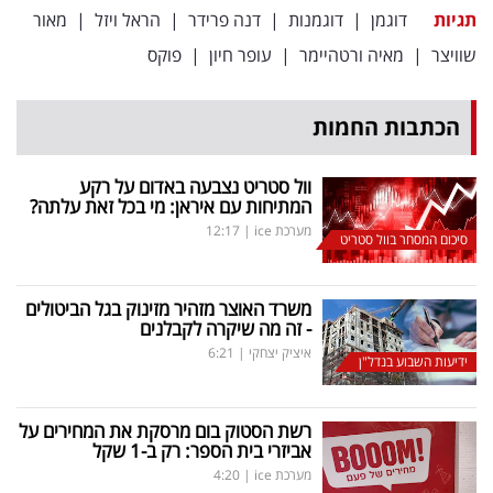
פרסמו
תגיות
דוגמן
|
דוגמנות
|
דנה פרידר
|
הראל ויזל
|
מאור
באייס
שוויצר
|
מאיה ורטהיימר
|
עופר חיון
|
פוקס
עקבו
הכתבות החמות
אחרינו:
וול סטריט נצבעה באדום על רקע
המתיחות עם איראן: מי בכל זאת עלתה?
מערכת ice
|
12:17
סיכום המסחר בוול סטריט
משרד האוצר מזהיר מזינוק בגל הביטולים
- זה מה שיקרה לקבלנים
איציק יצחקי
|
6:21
ידיעות השבוע בנדל"ן
רשת הסטוק בום מרסקת את המחירים על
אביזרי בית הספר: רק ב-1 שקל
מערכת ice
|
4:20