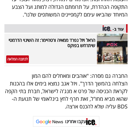
40
התקופה הנהדרת, על תרומתם הגדולה למותג ועל הצבע
המיוחד שהביאו עימם לקמפיינים המשותפים שלנו".
שיתופי
עוד ב-
פעולה
הראל ויזל נפרד ממאיה ורטהיימר: זה השינוי הדרמטי
שיתרחש בפוקס
לכתבה המלאה
דרושים
החברה גם מסרה: "אוהבים ומאחלים להם המון
ניוזלטרים
הצלחה בהמשך הדרך". ויזל אגב נמצא בימים אלו בהכנות
לקראת הכניסה של פרט א מנג'ה לישראל, חברת בתי הקפה
שהוא מביא מחו"ל, זאת חרף לחץ בינלאומי של תנועת ה-
מייל
BDS עליה שלא להכנס ארצה.
אדום
עקבו אחרינו