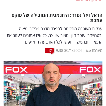
נדל"ן
הראל ויזל נפרד: הדוגמנית המובילה של פוקס
דיגיטל
עוזבת
וטק
ענקית האופנה החליטה להפרד מדנה פרידר, מאיה
ורטהיימר, עופר חיון ומאור שוויצר. כל אלו אמורים לעזוב את
שיווק
התפקיד ובהמשך יחפשו לכל הארבעה מחליפים
ופרסום
מערכת ice
|
30/1/2024
9:38
17
משפט
מדדים
ומחקרים
דעות
רכילות
עסקית