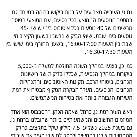
פרסמו
נתוני העירייה מצביעים על רמת ביקוש גבוהה במיוחד גם
באייס
במספר הנוסעים הממוצע בכל נסיעה, עם ממוצעי תפוסה
עקבו
מרשימים של 40 נוסעים בכל אוטובוס בימי שישי ו-45
נוסעים בימי שבת. שיאי הביקוש נרשמו בשעון הקיץ בימי
אחרינו:
שבת בין השעות 16:00-17:00, ובשעון החורף בימי שישי בין
השעות 16:30-17:30.
כמו כן, בוצעו במהלך השנה החולפת למעלה מ-5,000
ביקורות במהלך הנסיעות, שכללו בדיקות של רישיונות
הנהגים, ביטוחי הרכב, תקינות האוטובוסים, והתנהלות
הנהגים והנוסעים. מערך הבקרה המקיף מבטיח את רמת
השירות הגבוהה ביותר ואת בטיחות המשתמשים.
ראש העיר רמת גן, כרמל שאמה הכהן: "הסבבוס הוא אחד
המיזמים החשובים והמשמעותיים ביותר שהובלנו ברמת גן.
גם בשנת 2025 נשקיע 7.5 מיליון שקל בתקציב, כחלק
מהמחויבות שלנו להמשיך ולספק לתושבי העיר את שירותי