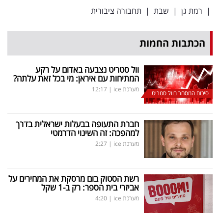
|
רמת גן
|
שבת
|
תחבורה ציבורית
הכתבות החמות
וול סטריט נצבעה באדום על רקע
המתיחות עם איראן: מי בכל זאת עלתה?
מערכת ice
|
12:17
סיכום המסחר בוול סטריט
חברת התעופה בבעלות ישראלית בדרך
למהפכה: זה השינוי הדרמטי
מערכת ice
|
2:27
רשת הסטוק בום מרסקת את המחירים על
אביזרי בית הספר: רק ב-1 שקל
מערכת ice
|
4:20