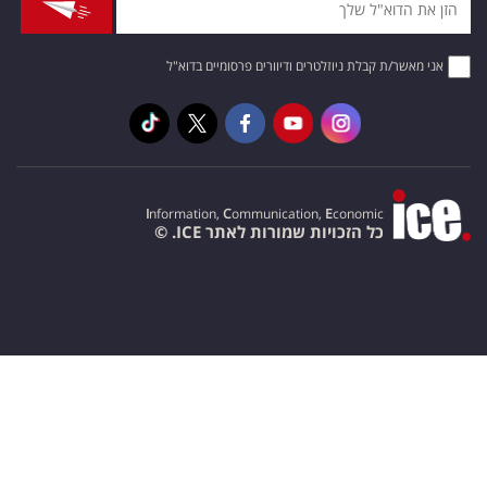
אני מאשר/ת קבלת ניוזלטרים ודיוורים פרסומיים בדוא"ל
I
nformation,
C
ommunication,
E
conomic
כל הזכויות שמורות לאתר ICE. ©