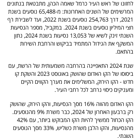
לחזונו של ראש העיר כרמל שאמה הכהן, מתבטאת בנתונים
40
המרשימים של השנים האחרונות: מ-65,488 נוסעים בשנת
2021, דרך 254,763 נוסעים בשנת 2022, ועד לשבירת רף
חצי המיליון נוסעים בשנת 2024. במקביל, מספר הנסיעות
שיתופי
השנתי זינק לשיא של 13,053 נסיעות בשנת 2024, נתון
פעולה
המשקף את הגידול המתמיד בביקוש והרחבת השירות
בהתאם.
שנת 2024 התאפיינה בהרחבה משמעותית של הרשת, עם
דרושים
ביסוסו של הקו האדום שהושק באוגוסט 2023 והשקת קו
חדש - הקו הירוק, המשלימים את מערך הקווים הקיים
ניוזלטרים
ומעניקים כיסוי נרחב לכל רחבי העיר.
הקו האדום מהווה 16% מסך הנסיעות, והקו הירוק, שהושק
מייל
רק ברבעון האחרון של 2024, כבר משרת 9% מהנוסעים.
אדום
הקו הכחול ממשיך להיות הקו המבוקש ביותר, עם 42%
מהנסיעות, והקו הלבן משרת כשליש, 33% מסך הנוסעים
השנתי.