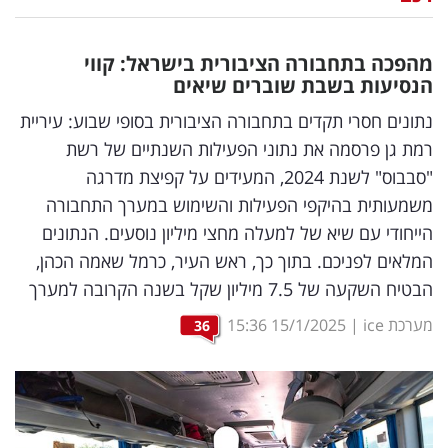
נדל"ן
מהפכה בתחבורה הציבורית בישראל: קווי
דיגיטל
הנסיעות בשבת שוברים שיאים
וטק
נתונים חסרי תקדים בתחבורה הציבורית בסופי שבוע: עיריית
רמת גן פרסמה את נתוני הפעילות השנתיים של רשת
שיווק
"סבבוס" לשנת 2024, המעידים על קפיצת מדרגה
ופרסום
משמעותית בהיקפי הפעילות והשימוש במערך התחבורה
הייחודי עם שיא של למעלה מחצי מיליון נוסעים. הנתונים
משפט
המלאים לפניכם. בתוך כך, ראש העיר, כרמל שאמה הכהן,
מדדים
הבטיח השקעה של 7.5 מיליון שקל בשנה הקרובה למערך
ומחקרים
מערכת ice
|
15/1/2025
15:36
36
דעות
רכילות
עסקית