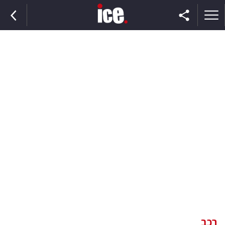
ראשי
הנבחרת
השוק
תקשורת
ומדיה
כסף
וצרכנות
רכב