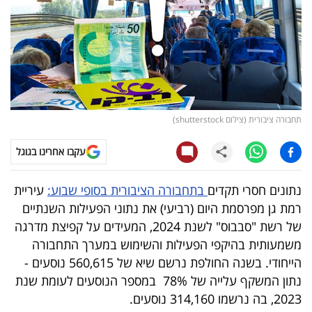
קריפטו
ויראלי
טלוויזיה
תחבורה ציבורית (צילום shutterstock)
עסקי
ספורט
עקבו אחרינו בגוגל
קריירה
נתונים חסרי תקדים
בתחבורה הציבורית בסופי שבוע:
עיריית
ולימודים
רמת גן מפרסמת היום (רביעי) את נתוני הפעילות השנתיים
של רשת "סבבוס" לשנת 2024, המעידים על קפיצת מדרגה
מינויים
משמעותית בהיקפי הפעילות והשימוש במערך התחבורה
הייחודי. בשנה החולפת נרשם שיא של 560,615 נוסעים -
רייטינג
נתון המשקף עלייה של 78% במספר הנוסעים לעומת שנת
2023, בה נרשמו 314,160 נוסעים.
רכב