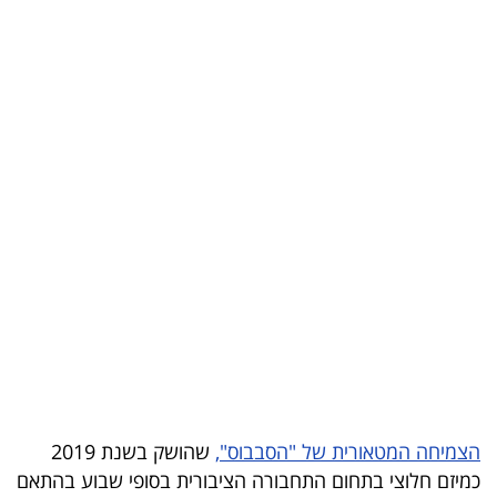
בריאות
תרבות
ופנאי
תיירות
TOP-
5
המילון
הכלכלי
פודקאסט
40
הצמיחה המטאורית של "הסבבוס",
שהושק בשנת 2019
כמיזם חלוצי בתחום התחבורה הציבורית בסופי שבוע בהתאם
UNDER