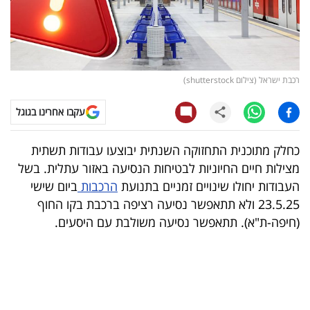
קריפטו
ויראלי
רכבת ישראל (צילום shutterstock)
טלוויזיה
עקבו אחרינו בגוגל
עסקי
ספורט
כחלק מתוכנית התחזוקה השנתית יבוצעו עבודות תשתית
מצילות חיים החיוניות לבטיחות הנסיעה באזור עתלית. בשל
קריירה
העבודות יחולו שינויים זמניים בתנועת
הרכבות
ביום שישי
ולימודים
23.5.25 ולא תתאפשר נסיעה רציפה ברכבת בקו החוף
(חיפה-ת"א). תתאפשר נסיעה משולבת עם היסעים.
מינויים
רייטינג
רכב