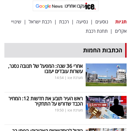
פרסמו
עקבו אחרינו
באייס
תגיות
נוסעים
|
נסיעה
|
רכבת
|
רכבת ישראל
|
שינויי
עקבו
אקלים
|
תחנת רכבת
אחרינו:
הכתבות החמות
אחרי 36 שנה: המפעל של תנובה נסגר,
עשרות עובדים יעזבו
מערכת ice
|
14:54
ראש העיר תובע את חדשות 12: המחיר
הכבד שדורש על התחקיר
מערכת ice
|
19:50
ריקול לביסקוויטים האהובים: הפתי בר