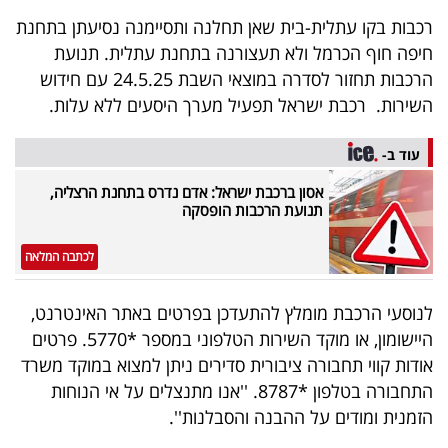
40
רכבות בקו עתלית-בית שאן תחלנה ותסיימנה נסיעתן בתחנת
חיפה חוף הכרמל ולא תעצורנה בתחנת עתלית. תנועת
הרכבות תחזור לסדרה במוצאי השבת 24.5.25 עם חידוש
שיתופי
השירות. רכבת ישראל תפעיל מערך היסעים ללא עלות.
פעולה
עוד ב-
אסון ברכבת ישראל: אדם נדרס בתחנת הרצליה,
תנועת הרכבות הופסקה
דרושים
לכתבה המלאה
ניוזלטרים
לנוסעי הרכבת מומלץ להתעדכן בפרטים באתר האינטרנט,
היישומון, או מוקד השירות הטלפוני במספר *5770. פרטים
מייל
אודות קווי תחבורה ציבורית סדירים ניתן למצוא במוקד משרד
אדום
התחבורה בטלפון *8787. ''אנו מתנצלים על אי הנוחות
הזמנית ומודים על ההבנה והסבלנות''.