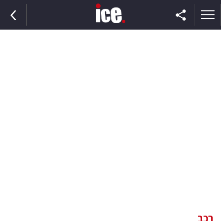
ראשי
הנבחרת
השוק
תקשורת
ומדיה
כסף
וצרכנות
רכב