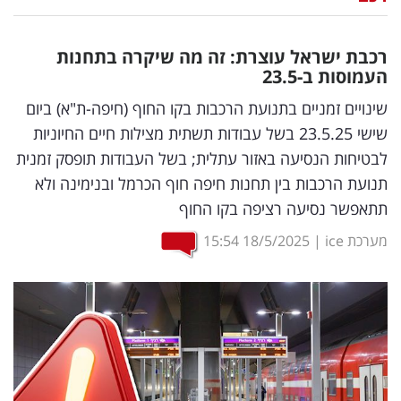
נדל"ן
רכבת ישראל עוצרת: זה מה שיקרה בתחנות
דיגיטל
העמוסות ב-23.5
וטק
שינויים זמניים בתנועת הרכבות בקו החוף (חיפה-ת"א) ביום
שישי 23.5.25 בשל עבודות תשתית מצילות חיים החיוניות
שיווק
לבטיחות הנסיעה באזור עתלית; בשל העבודות תופסק זמנית
ופרסום
תנועת הרכבות בין תחנות חיפה חוף הכרמל ובנימינה ולא
תתאפשר נסיעה רציפה בקו החוף
משפט
מערכת ice
|
18/5/2025
15:54
מדדים
ומחקרים
דעות
רכילות
עסקית