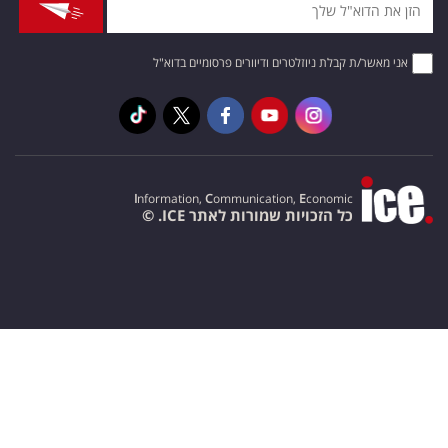
אני מאשר/ת קבלת ניוזלטרים ודיוורים פרסומיים בדוא"ל
I
nformation,
C
ommunication,
E
conomic
כל הזכויות שמורות לאתר ICE. ©