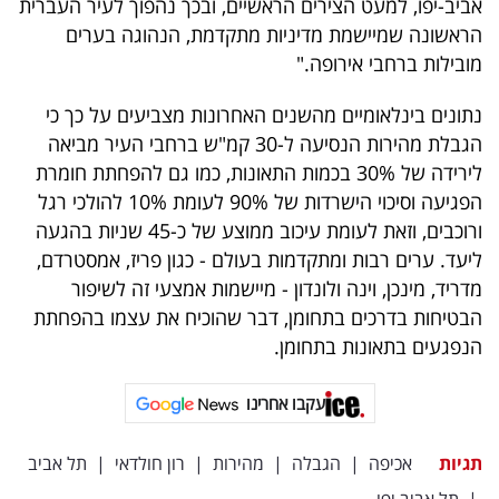
אביב-יפו, למעט הצירים הראשיים, ובכך נהפוך לעיר העברית
פרסמו
הראשונה שמיישמת מדיניות מתקדמת, הנהוגה בערים
באייס
מובילות ברחבי אירופה."
עקבו
נתונים בינלאומיים מהשנים האחרונות מצביעים על כך כי
אחרינו:
הגבלת מהירות הנסיעה ל-30 קמ"ש ברחבי העיר מביאה
לירידה של 30% בכמות התאונות, כמו גם להפחתת חומרת
הפגיעה וסיכוי הישרדות של 90% לעומת 10% להולכי רגל
ורוכבים, וזאת לעומת עיכוב ממוצע של כ-45 שניות בהגעה
ליעד. ערים רבות ומתקדמות בעולם - כגון פריז, אמסטרדם,
מדריד, מינכן, וינה ולונדון - מיישמות אמצעי זה לשיפור
הבטיחות בדרכים בתחומן, דבר שהוכיח את עצמו בהפחתת
הנפגעים בתאונות בתחומן.
עקבו אחרינו
תגיות
אכיפה
|
הגבלה
|
מהירות
|
רון חולדאי
|
תל אביב
|
תל אביב יפו