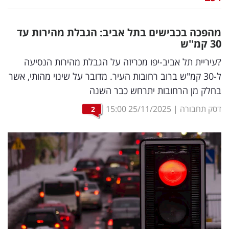
נדל"ן
מהפכה בכבישים בתל אביב: הגבלת מהירות עד
דיגיטל
30 קמ''ש
וטק
?עיריית תל אביב-יפו מכריזה על הגבלת מהירות הנסיעה
ל-30 קמ"ש ברוב רחובות העיר. מדובר על שינוי מהותי, אשר
שיווק
בחלק מן הרחובות יתרחש כבר השנה
ופרסום
דסק תחבורה
|
25/11/2025
15:00
2
משפט
מדדים
ומחקרים
דעות
רכילות
עסקית