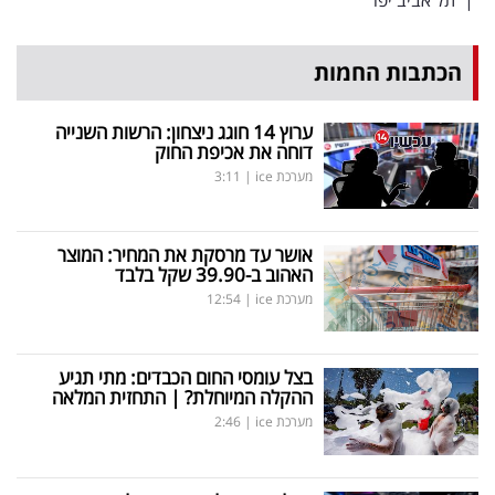
הכתבות החמות
ערוץ 14 חוגג ניצחון: הרשות השנייה
דוחה את אכיפת החוק
מערכת ice
|
3:11
אושר עד מרסקת את המחיר: המוצר
האהוב ב-39.90 שקל בלבד
מערכת ice
|
12:54
בצל עומסי החום הכבדים: מתי תגיע
ההקלה המיוחלת? | התחזית המלאה
מערכת ice
|
2:46