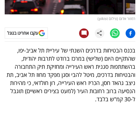
קריפטו
רמזור אדום (צילום pikist)
ויראלי
עקבו אחרינו בגוגל
טלוויזיה
בכנס הבטיחות בדרכים השנתי של עיריית תל אביב-יפו,
עסקי
שהתקיים היום (שלישי) במרכז ברודט לתרבות יהודית,
ספורט
בהשתתפות סגנית ראש העירייה ומחזיקת תיק התחבורה
והבטיחות בדרכים, מיטל להבי וסגן מפקד מחוז תל אביב, תת
קריירה
ניצב גהאד חסן, הכריז ראש העירייה, רון חולדאי, כי מהירות
ולימודים
הנסיעה ברוב רחובות העיר (למעט בצירים ראשיים) תוגבל
ל-30 קמ"ש בלבד.
מינויים
רייטינג
רכב