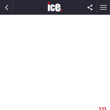
ראשי
הנבחרת
השוק
תקשורת
ומדיה
כסף
וצרכנות
רכב