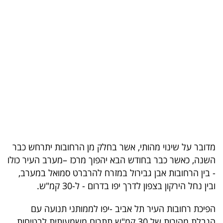
בריאות
תרבות
ופנאי
תיירות
TOP-
5
המילון
מדובר על שינוי מהותי, אשר בחלק מן הרחובות יתרחש כבר
הכלכלי
השנה, כאשר כבר בחודש הבא יהפוך מרכז –מערב העיר כולו
- בין הרחובות אבן גבירול במזרח להרברט סמואל במערב,
פודקאסט
ובין נחל הירקון בצפון לדרך יפו בדרום - ל-30 קמ"ש.
40
הפיכת רחובות העיר תל אביב -יפו לממותני תנועה עם
UNDER
הגבלת מהירות של 30 קמ"ש תתרום משמעותית לבטיחות