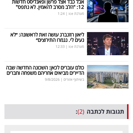
אבל כבד אצל פרשן ופאנליסט חדשות
12: "הלב מסרב להאמין. לא נתפס"
מערכת ice
|
1:24
ליאון רוזנברג עושה זאת לראשונה: ״לא
נעים לי. נגמרו התירוצים״
מערכת ice
|
12:33
כולם עוברים לכאן: השכונה החדשה שבה
הדיירים מביאים אחריהם משפחה וחברים
בשיתוף אזורים
|
9/8/2026
תגובות לכתבה
(2)
: