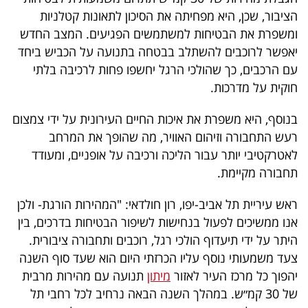
40
הציבור, שכן, היא מפחיתה את הסיכון לתאונות קטלניות
ומשפרת את הבטיחות למשתמשים הפגיעים. המצב החדש
יאפשר לרוכבים להשתלב בבטחה בתנועה על הכביש ביחד
שיתופי
עם הרכבים, כך שהולכי הרגל יחשפו פחות לרכיבה בלתי
חוקית על מדרכות.
פעולה
בנוסף, היא משפרת את איכות החיים העירונית על ידי צמצום
רעש התחבורה וזיהום האוויר, מה שהופך את המרחב
דרושים
לאטרקטיבי יותר עבור הליכה ורכיבה על אופניים, ומעודד
תחבורה מקיימת.
ניוזלטרים
ראש עיריית תל אביב-יפו, רון חולדאי: "המהירות הורגת- ולכן
אנו ממשיכים לפעול בנחישות לשיפור הבטיחות בדרכים, בין
מייל
היתר על ידי תיעדוף הולכי רגל, רוכבים ותחבורה ציבורית.
צעד משמעותי נוסף עליו הכרזתי היום הוא שעד סוף השנה
אדום
יהפוך כל מרכז העיר לאזור
מיתון
תנועה עם מהירות מרבית
של 30 קמ״ש. במהלך השנה הבאה נרחיב לכל רחבי תל