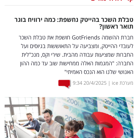
נדל"ן
טבלת השכר בהייטק נחשפת: כמה ירוויח בוגר
דיגיטל
תואר ראשון?
וטק
חברת ההשמה GotFriends חושפת את טבלת השכר
לעובדי ההייטק, ומצביעה על התאוששות בגיוסים ועל
שיווק
החברות שמציעות עבודה מהבית. שירי וקס, מנכ"לית
ופרסום
החברה: "המגמות האלה ממחישות שוב עד כמה ההון
האנושי שלנו הוא הנכס האמיתי"
משפט
מערכת ice
|
20/4/2025
9:34
מדדים
ומחקרים
דעות
רכילות
עסקית