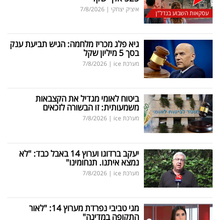
איציק יצחקי
|
7/8/2026
עסקאות השבוע בנדל"ן
גיא פלג מכריז מלחמה: הגיש תביעת ענק
בסך 5 מיליון שקל
מערכת ice
|
7/8/2026
ביטוח לאומי מגדיל את הקצבאות
משמעותית: זו הבשורה לזכאים
מערכת ice
|
7/8/2026
יעקב ברדוגו וערוץ 14 באבל כבד: "לא
נמצא איתנו. תנחומינו"
מערכת ice
|
7/8/2026
מגי טביבי נפרדת מערוץ 14: "לאור
התקופה במדינה"