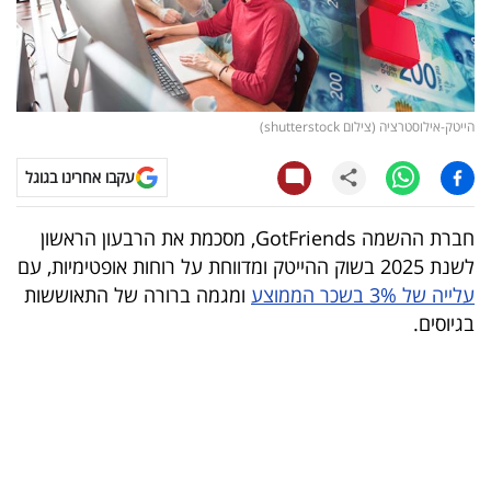
קריפטו
ויראלי
הייטק-אילוסטרציה (צילום shutterstock)
טלוויזיה
עקבו אחרינו בגוגל
עסקי
ספורט
חברת ההשמה GotFriends, מסכמת את הרבעון הראשון
לשנת 2025 בשוק ההייטק ומדווחת על רוחות אופטימיות, עם
קריירה
עלייה של 3% בשכר הממוצע
ומגמה ברורה של התאוששות
ולימודים
בגיוסים.
מינויים
רייטינג
רכב