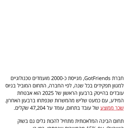
בריאות
תרבות
ופנאי
תיירות
TOP-
5
חברת GotFriends, מגייסת כ-2000 מועמדים טכנולוגיים
המילון
למגוון תפקידים בכל שנה, לפי החברה, התחום המוביל בגיוס
הכלכלי
עובדים בהייטק ברבעון הראשון של 2025 הוא אבטחת
המידע, עם כמעט שליש מהמשרות שנפתחו ברבעון האחרון.
פודקאסט
שכר ממוצע
של עובד בתחום, עומד על 47,204 שקלים.
40
תחום הבינה המלאכותית מתחיל להכות גלים גם בשוק
UNDER