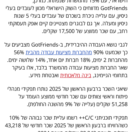
הישראלי, עם 15% מהמשרות שנפתחו. כמו כן,
40
GotFriends מדווחים כי השוק הישראלי מכוון לעובדים בעלי
ניסיון, עם עלייה ניכרת בשכרם של עובדים בעלי 5 שנות
ניסיון ומעלה. אך גם לבוגרים מצטיינים קיים אופק תעסוקתי
שיתופי
רחב, עם שכר ממוצע של 17,500 שקלים.
פעולה
לגבי נושא העבודה ההיברידית, ב-GotFriends מצביעים על
כך שכמעט 90%
מהחברות מציעות עבודה מהבית
56%
מהחברות 2 ימים, 18% חברות יום אחד, 14% שלושה ימים.
דרושים
שאר החברות מציעות עבודה מהמשרד בלבד, אלו בעיקר
בתחומי הגיימינג,
בינה מלאכותית
ואבטחת מידע.
ניוזלטרים
שיאני השכר ברבעון הראשון של 2025 נותרו תפקידי מנהלי
פיתוח וראשי צוותים עם שכר חודשי ממוצע העומד על
מייל
51,258 שקלים (עלייה של 9% מהשנה החולפת).
אדום
תפקידי תוכניתני C/C++ רשמו עליית שכר גבוהה של 10%
כשהרוויחו ברבעון הראשון של 2025 שכר חודשי של 43,218