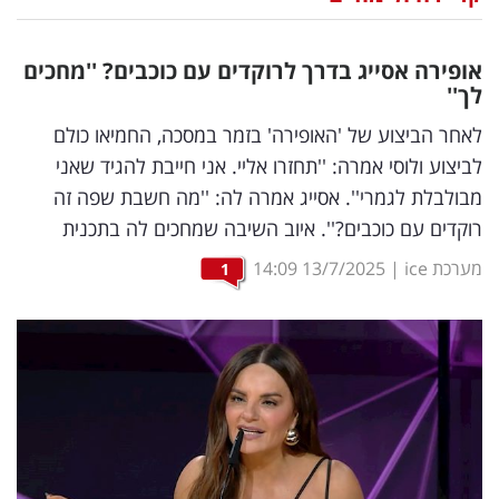
נדל"ן
אופירה אסייג בדרך לרוקדים עם כוכבים? ''מחכים
דיגיטל
לך''
וטק
לאחר הביצוע של 'האופירה' בזמר במסכה, החמיאו כולם
לביצוע ולוסי אמרה: ''תחזרו אליי. אני חייבת להגיד שאני
שיווק
מבולבלת לגמרי''. אסייג אמרה לה: ''מה חשבת שפה זה
ופרסום
רוקדים עם כוכבים?''. איוב השיבה שמחכים לה בתכנית
משפט
מערכת ice
|
13/7/2025
14:09
1
מדדים
ומחקרים
דעות
רכילות
עסקית