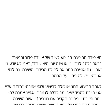
בריאות
תרבות
ופנאי
תיירות
TOP-
5
האופירה הפציצה בביצוע לשיר של און דה פלור והפאנל
נראה נלהב למדי: ''וואו איזה יופי היא שרה'', ''אני לא יודע מי
המילון
זאת''. גם אופירה החמיאה ליכולת הריקוד והשירה. גם לוסי
הכלכלי
אמרה: ''יש לה ניסיון על הבמה''.
פודקאסט
לאחר הביצוע החמיאו כולם לביצוע ולוסי אמרה: ''תחזרו אליי.
אני חייבת להגיד שאני מבולבלת לגמרי''. אסייג אמרה לה:
40
''מה חשבת שפה זה רוקדים עם כוכבים?''. איוב השיבה
UNDER
שמחכים לה בתכנית'. היא ניחשה שאולי מדובר בדניאל