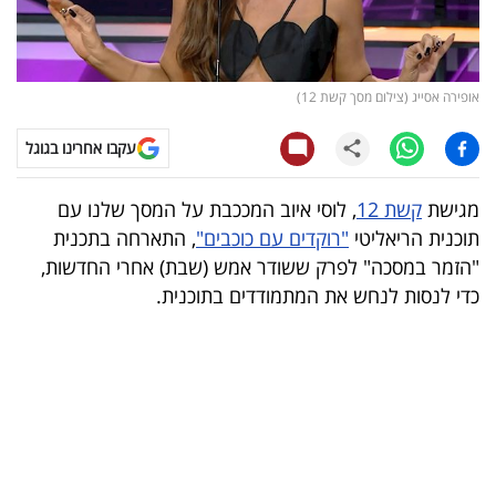
קריפטו
ויראלי
אופירה אסייג (צילום מסך קשת 12)
טלוויזיה
עקבו אחרינו בגוגל
עסקי
מגישת
קשת 12
, לוסי איוב המככבת על המסך שלנו עם
ספורט
תוכנית הריאליטי
"רוקדים עם כוכבים"
, התארחה בתכנית
"הזמר במסכה" לפרק ששודר אמש (שבת) אחרי החדשות,
קריירה
כדי לנסות לנחש את המתמודדים בתוכנית.
ולימודים
מינויים
רייטינג
רכב