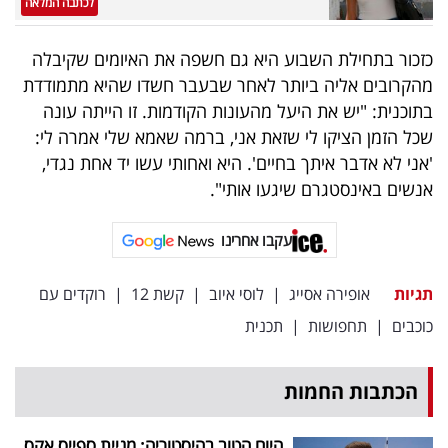
לכתבה המלאה
פרסמו
באייס
כזכור בתחילת השבוע היא גם חשפה את האיומים שקיבלה
מהקרובים אליה ביותר לאחר שבעבר חשדו שהיא מתמודדת
עקבו
בתוכנית: "יש את היעל מהעונות הקודמות. זו הייתה עונה
אחרינו:
שכל הזמן הציקו לי שזאת אני, ברמה שאמא שלי אמרה לי:
'אני לא אדבר איתך בחיים'. היא ואחותי עשו יד אחת נגדי,
אנשים באינסטגרם שיגעו אותי".
עקבו אחרינו
תגיות
אופירה אסייג
|
לוסי איוב
|
קשת 12
|
רוקדים עם
כוכבים
|
תחפושות
|
תכנית
הכתבות החמות
היום הטוב בהיסטוריה: מניית ספייס אקס