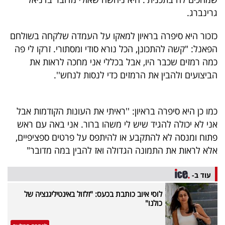
40
גרינברג.
כזכור היא סיפרה בראיון למאקו על העמדה שלקחה בשולחם
שיתופי
הפאנל: "קשה להתכונן, הכל נורא סודי ומסתורי. זרקו לי פה
כמה רמזים שכבר היו, אבל בכללי אני מחכה לראות את
פעולה
הביצועים ולהבין את הרמזים כדי לנסות לנחש''.
כמו כן היא סיפרה בראיון: ''ראיתי את העונות הקודמות אבל
דרושים
אני לא יכולה להגיד שיש לי משהו ברור. אני באה עם ראש
ניוזלטרים
פתוח ומנסה לא להתקבע או להיתפס על פרטים ספציפיים,
אלא לראות את התמונה הגדולה ואז להבין במה מדובר"
מייל
עוד ב-
אדום
לוסי איוב כותבת בכעס: "זלזול באינטיליגנציה של
כולנו"