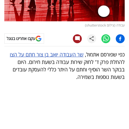
קריפטו
ויראלי
עבודה (צילום shutterstock)
טלוויזיה
עקבו אחרינו בגוגל
עסקי
כפי שפורסם אתמול,
שר העבודה יואב בן צור חתם על הצו
ספורט
להחלת פרק ד' לחוק שירות עבודה בשעת חירום. היום
בבוקר השר הוסיף וחתם על היתר כללי להעסקת עובדים
קריירה
בשעות נוספות בשמירה.
ולימודים
מינויים
רייטינג
רכב