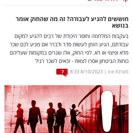
נדל"ן
חוששים להגיע לעבודה? זה מה שהחוק אומר
דיגיטל
בנושא
וטק
בעקבות המלחמה וחוסר היכולת של רבים להגיע למקום
עבודתם, הגיע הזמן לעשות סדר ולברר אם מגיע לכם שכר
שיווק
מלא ופיצוי או לא. לפי החוק, אלו שגרים במקומות שעליהם
ופרסום
כוחות הביטחון אסרו לצאת - זכאים לשכר רגיל
משפט
מערכת ice
|
8/10/2023
8:33
7
מדדים
ומחקרים
דעות
רכילות
עסקית