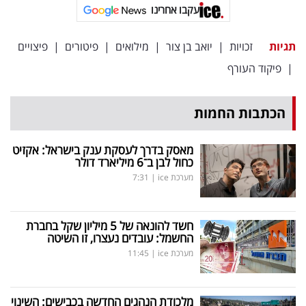
עקבו אחרינו
תגיות
זכויות
|
יואב בן צור
|
מילואים
|
פיטורים
|
פיצויים
|
פיקוד העורף
הכתבות החמות
מאסק בדרך לעסקת ענק בישראל: אקזיט
כחול לבן ב־6 מיליארד דולר
מערכת ice
|
7:31
חשד להונאה של 5 מיליון שקל בחברת
החשמל: עובדים נעצרו, זו השיטה
מערכת ice
|
11:45
מלכודת הנהגים החדשה בכבישים: השינוי