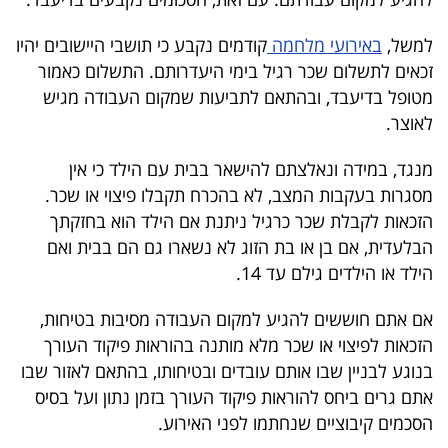
40
למשל,
באירועי מלחמה
קודמים נקבע כי תושבי היישובים יהיו
זכאים לתשלום שכר רגיל בימי היעדרותם. התשלום כאמור
שיתופי
מטופל בדיעבד, ובהתאם לתביעות שמקום העבודה מגיש
לאוצר.
פעולה
מנגד, במידה ונאלצתם להישאר בבית עם הילד כי אין
מסגרות בעקבות המצב, לא בהכרח תקבלו פיצוי או שכר.
הזכאות לקבלת שכר כרגיל ניתנת אם הילד הוא בחזקתך
דרושים
הבלעדית, אם בן או בת הזוג לא נשארו גם הם בבית ואם
ניוזלטרים
הילד או הילדים גילם עד 14.
אם אתם חוששים להגיע למקום העבודה מסיבות בטיחות,
הזכאות לפיצוי או שכר מלא מותנה בהוראות פיקוד העורך
מייל
בנוגע לבניין שבו אותם עובדים ובטיחותו, בהתאם לאזור שבו
אדום
אתם גרים ביחס להוראות פיקוד העורך בזמן נתון ועל בסיס
הסכמים קיבוציים שנחתמו לפני האירוע.