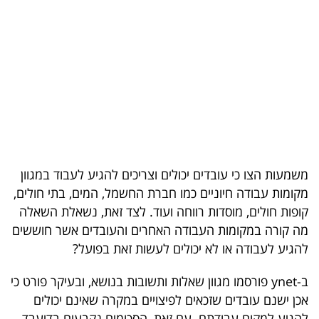
בריאות
תרבות
ופנאי
תיירות
TOP-
5
משמעות הצו כי עובדים יכולים וצריכים להגיע לעבוד במגוון
מקומות עבודה חיוניים כמו חברת החשמל, המים, בתי חולים,
המילון
קופות חולים, מוסדות רווחה ועוד. לצד זאת, נשאלת השאלה
הכלכלי
מה קורה במקומות העבודה האחרים והעובדים אשר חוששים
להגיע לעבודה או לא יכולים לעשות זאת בפועל?
פודקאסט
ב-ynet פורסמו מגוון שאלות ותשובות בנושא, ובעיקר פורט כי
40
אכן ישנם עובדים שזכאים לפיצויים במקרה שאינם יכולים
UNDER
להגיע למקום עבודתם. עם זאת, הסכומים נקבעים בדיעבד.