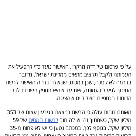
בריאות
תרבות
ופנאי
תיירות
TOP-
על פי פרסום של "דה מרקר", האישור נועד כדי להפעיל את
5
העמותה ולקבל תקציב מתאים ממדינת ישראל. מדובר
בדרמה לא קטנה, שכן במכתב שנשלח נדחה האישור לרשת
המילון
החינוך לפעול כעמותה, זאת עד שהיא תספק תשובות לגבי
הכלכלי
הדוחות הכספיים השליליים שהציגה.
פודקאסט
מאותם דוחות עולה כי הרשת נמצאת בגירעון עצום של 353
מיליון שקל, כשמתוך זה יש לה חוב
לרשות המסים
של 59
40
מיליון שקל. בנוסף לכך, במכתב נטען כי יש לא פחות מ-35
UNDER
תביעות פתוחות נגד רשת החינוך העצמאי, מתוכן 33 תביעות