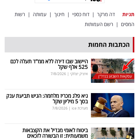
פרסמו
באייס
תגיות
דה מרקר
|
דוח כספי
|
חינוך
|
עמותה
|
רשות
המסים
|
רשם העמותות
עקבו
אחרינו:
הכתבות החמות
היישוב שבו דירה ללא ממ"ד תעלה לכם
525 אלף שקל
איציק יצחקי
|
7/8/2026
עסקאות השבוע בנדל"ן
גיא פלג מכריז מלחמה: הגיש תביעת ענק
בסך 5 מיליון שקל
מערכת ice
|
7/8/2026
ביטוח לאומי מגדיל את הקצבאות
משמעותית: זו הבשורה לזכאים