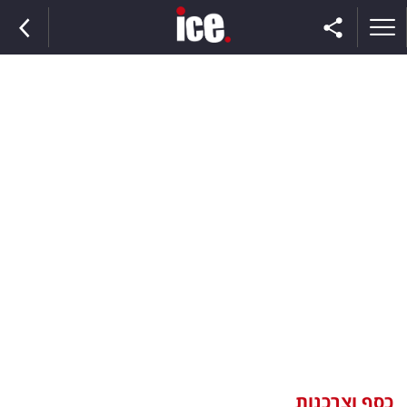
ראשי
הנבחרת
השוק
תקשורת
ומדיה
כסף
וצרכנות
כסף וצרכנות