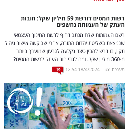
נדל"ן
רשות המסים דורשת 59 מיליון שקל: חובות
דיגיטל
העתק של העמותה נחשפים
וטק
רשם העמותות שלח מכתב דחוף לרשת החינוך העצמאי
שנמצאת בשליטת יהדות התורה, אחרי שביקשה אישור ניהול
שיווק
תקין, בו דרש להבין כיצד נקלעה לגרעון שמוערך ביותר
ופרסום
מ-360 מיליון שקל. ומה לגבי חוב העתק לרשות המסים?
משפט
מערכת ice
|
18/4/2024
12:54
19
מדדים
ומחקרים
דעות
רכילות
עסקית