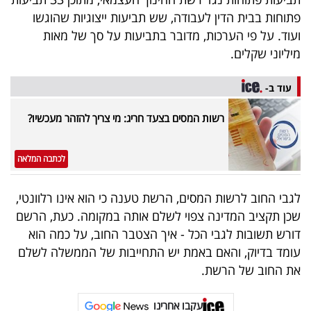
40
פתוחות בבית הדין לעבודה, שש תביעות ייצוגיות שהוגשו
ועוד. על פי הערכות, מדובר בתביעות על סך של מאות
מיליוני שקלים.
שיתופי
פעולה
עוד ב-
רשות המסים בצעד חריג: מי צריך להזהר מעכשיו?
דרושים
לכתבה המלאה
ניוזלטרים
לגבי החוב לרשות המסים, הרשת טענה כי הוא אינו רלוונטי,
שכן תקציב המדינה צפוי לשלם אותה במקומה. כעת, הרשם
דורש תשובות לגבי הכל - איך הצטבר החוב, על כמה הוא
מייל
עומד בדיוק, והאם באמת יש התחייבות של הממשלה לשלם
אדום
את החוב של הרשת.
עקבו אחרינו