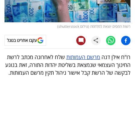
קריפטו
ויראלי
רשות המסים יוצאת למלחמה (צילום shutterstock)
טלוויזיה
עקבו אחרינו בגוגל
עסקי
רו"ח אילן דנה
מרשם העמותות
שלח לאחרונה מכתב לרשת
ספורט
החינוך העצמאי שנמצאת בשליטת יהדות התורה, זאת בנוגע
לבקשה של הרשת קבל אישור ניהול תקין מרשם העמותות.
קריירה
ולימודים
מינויים
רייטינג
רכב