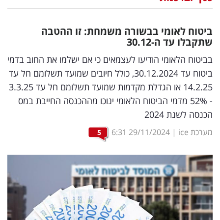
נדל"ן
ביטוח לאומי בבשורה משמחת: זו ההטבה
דיגיטל
שתקבלו עד ה-30.12
וטק
בביטוח הלאומי הודיעו לעצמאים כי אם ישלמו את החוב בדמי
ביטוח עד 30.12.2024, כולל חיובים שמועד תשלומם חל עד
שיווק
14.2.25 או הגדלת מקדמות שמועד תשלומם חל עד 3.3.25
ופרסום
- 52% מדמי הביטוח הלאומי ינוכו מההכנסה החייבת במס
הכנסה לשנת 2024
משפט
מערכת ice
|
29/11/2024
6:31
5
מדדים
ומחקרים
דעות
רכילות
עסקית