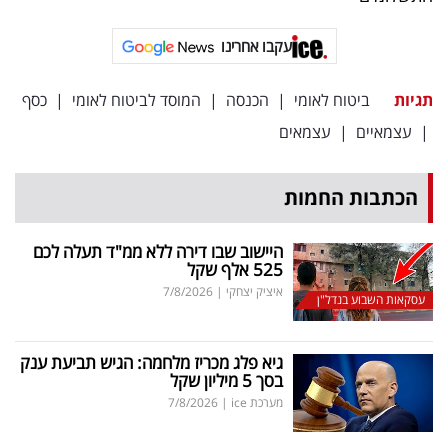
פרסמו
באייס
עקבו אחרינו
עקבו
תגיות
ביטוח לאומי
|
הכנסה
|
המוסד לביטוח לאומי
|
כסף
אחרינו:
|
עצמאיים
|
עצמאים
הכתבות החמות
היישוב שבו דירה ללא ממ"ד תעלה לכם
525 אלף שקל
איציק יצחקי
|
7/8/2026
עסקאות השבוע בנדל"ן
גיא פלג מכריז מלחמה: הגיש תביעת ענק
בסך 5 מיליון שקל
מערכת ice
|
7/8/2026