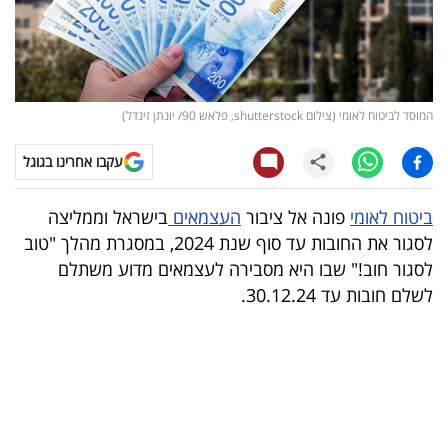
קריפטו
ויראלי
המוסד לביטוח לאומי (צילום shutterstock, פלאש 90/ יונתן זינדל)
טלוויזיה
עקבו אחרינו בגוגל
עסקי
ספורט
ביטוח לאומי
פונה אל ציבור
העצמאים
בישראל וממליצה
לסגור את החובות עד סוף שנת 2024, במסגרת מהלך "טוב
קריירה
לסגור חוב!" שבו היא מסבירה לעצמאים מדוע משתלם
ולימודים
לשלם חובות עד 30.12.24.
מינויים
רייטינג
רכב