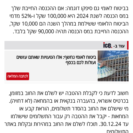
40
בביטוח לאומי גם סיפקו דוגמה: אם ההכנסה החייבת שלך
במס הכנסה לשנת 2024 היא 100,000 שקל ו-52% מדמי
הביטוח הלאומי ששילמת במהלך השנה הם 10,000 שקל,
שיתופי
ההכנסה החייבת במס הכנסה תהיה 90,000 שקל בלבד.
פעולה
עוד ב-
ביטוח לאומי נחשף: אלו הטעויות שאתם עושים
ועולות לכם בכסף
דרושים
לכתבה המלאה
ניוזלטרים
חשוב לדעת כי לקבלת ההטבה יש לשלם את החוב במזומן,
בכרטיס אשראי, בהעברה בנקאית או בהמחאה (לא דחויה).
מייל
מי שישלם את החוב בהסדר תשלומים, הוראת קבע או
אדום
המחאות - יקבל את ההטבה רק עבור התשלומים שישולמו
עד 30.12.24. תוכלו לשלם את החוב במהירות ובקלות באתר
התשלומים