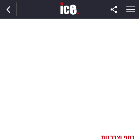
ראשי
הנבחרת
השוק
תקשורת
ומדיה
כסף
וצרכנות
כסף וצרכנות