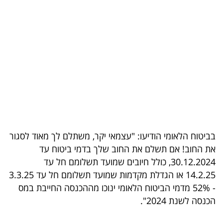
בריאות
תרבות
ופנאי
תיירות
TOP-
5
בביטוח הלאומי הודיעו: "עצמאי יקר, משתלם לך מאוד לסגור
המילון
את החוב! אם תשלם את החוב שלך בדמי ביטוח עד
הכלכלי
30.12.2024, כולל חיובים שמועד תשלומם חל עד
14.2.25 או הגדלת מקדמות שמועד תשלומם חל עד 3.3.25
פודקאסט
- 52% מדמי הביטוח הלאומי ינוכו מההכנסה החייבת במס
הכנסה לשנת 2024".
40
UNDER