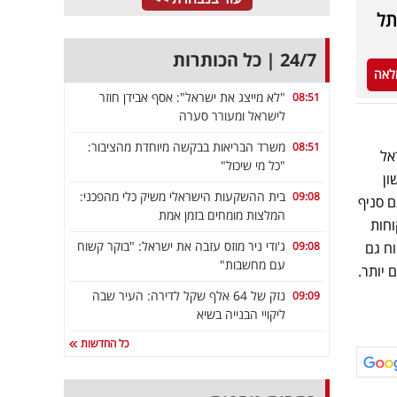
בתל
24/7 | כל הכותרות
לאה
"לא מייצג את ישראל": אסף אבידן חוזר
08:51
לישראל ומעורר סערה
משרד הבריאות בבקשה מיוחדת מהציבור:
08:51
אל
"כל מי שיכול"
ון
בית ההשקעות הישראלי משיק כלי מהפכני:
09:08
ם סניף
המלצות מומחים בזמן אמת
וחות
ג'ודי ניר מוזס עזבה את ישראל: "בוקר קשוח
09:08
וח גם
עם מחשבות"
 יותר.
נזק של 64 אלף שקל לדירה: העיר שבה
09:09
ליקויי הבנייה בשיא
כל החדשות