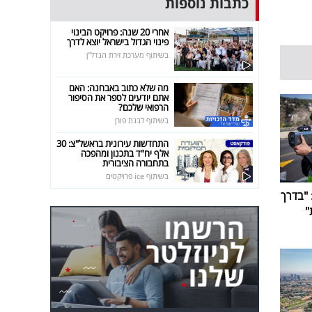
כתבות נוספות
אחרי 20 שנה: פרויקט הבינוי
פינוי הגדול בישראל יוצא לדרך
בשיתוף מערכת זירת הנדל"ן
מה שלא כתוב באבחנה: האם
אתם יודעים לספר את הסיפור
הרפואי שלכם?
בשיתוף לבנת פורן
התחדשות עירונית בראשל"צ: 30
אלף יח"ד בתכנון ומהפכה
בתחבורה הציבורית
בשיתוף ice פרויקטים
"בדרך
"