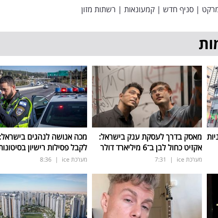
מרקט
|
סניף חדש
|
קמעונאות
|
רשתות מזון
ות
ות
מאסק בדרך לעסקת ענק בישראל:
מכה אנושה לנהגים בישראל: 
אקזיט כחול לבן ב־6 מיליארד דולר
לקבל פסילות רישיון בסיטונות
מערכת ice
|
7:31
מערכת ice
|
8:36