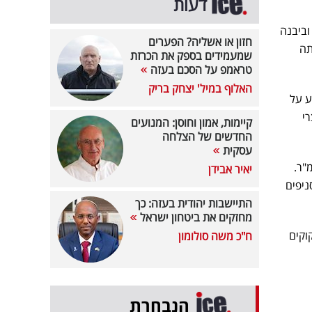
דעות
יעין וביבנה
חזון או אשליה? הפערים
תה
שמעמידים בספק את הכרזת
טראמפ על הסכם בעזה
האלוף במיל' יצחק בריק
ע על
רי
קיימות, אמון וחוסן: המנועים
החדשים של הצלחה
עסקית
תח סניף נוסף ברחוב חיים ויצמן בשכונת מורשת, אשר משתרע על פני 450 מ"ר.
יאיר אבידן
ניפים
התיישבות יהודית בעזה: כך
מחזקים את ביטחון ישראל
וקים
ח"כ משה סולומון
הנבחרת