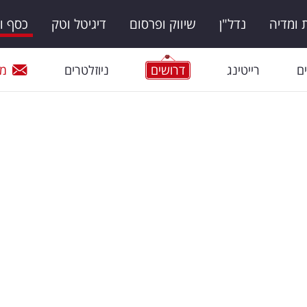
ומדיה
נדל"ן
שיווק ופרסום
דיגיטל וטק
כסף ו
ם
רייטינג
דרושים
ניוזלטרים
מי