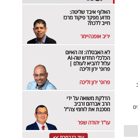
האלוף איבד שליטה:
מדוע מפקד פיקוד מרכז
חייב ללכת?
יריב אופנהיימר
לא האבטלה: זה האיום
הכלכלי החדש שה-AI
עלול להביא לעולם |
פרופ' ירון זליכה
פרופ' ירון זליכה
הדלקת משואה על ידי
הרב אברהם זרביב
ים
מסכנת את לוחמי צה"ל
עו"ד יהודה שפר
עוד בנבחרת >>