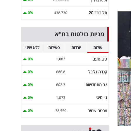
תל בונד 20
0%
438.730
מניות בולטות בת"א
עולות
יורדות
פעילות
ללא שינוי
טיב טעם
0%
1,083
קנדה גלובל
0%
686.8
י.ב התחדשות
0%
602.3
ג'י סיטי
0%
1,073
מבטח שמיר
0%
38,550