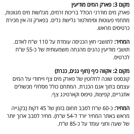
פרסמו
מקום 3: פארק המים מודיעין
באייס
פארק מים מודרני הכולל בריכות זרמים, מגלשות מים מגוונות,
מתחמי פעוטות וסימולטור גלישת גלים. בפארק זה אין מכירת
עקבו
כרטיסים מראש.
אחרינו:
המחיר:
לתושבי חוץ הכניסה עומדת על 110 ש"ח לאדם.
תושבי מודיעין נהנים מהנחה משמעותית של כ-55 ש"ח
לכרטיס.
מקום 2: אקווה כיף (חוף גנים, כנרת)
קונספט שונה לחלוטין של פארק מים צף וייחודי על המים
עצמם בתוך אגם הכנרת. המתחם כולל מסלולי מכשולים
אתגריים, קפיצות, טיפוס וקארטינג צף.
המחיר:
כ-60 ש"ח לסבב תחום בזמן של 45 דקות (בקנייה
מראש באתר המחיר יורד ל-54 ש"ח). מחיר לסבב ארוך יותר
של שעה וחצי עומד על כ-85 ש"ח.