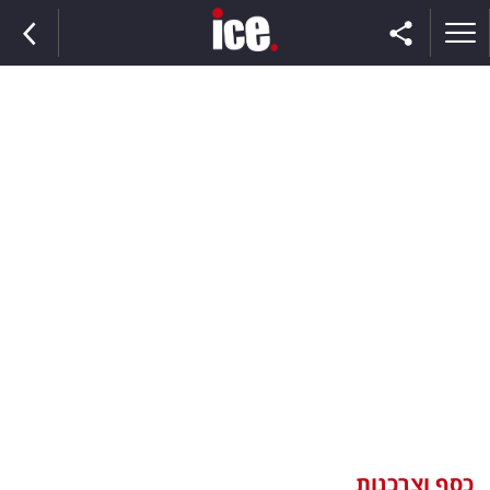
ראשי
הנבחרת
השוק
תקשורת
ומדיה
כסף
וצרכנות
כסף וצרכנות