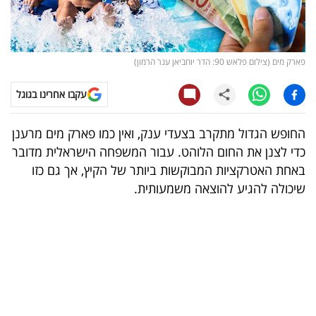
קריפטו
ויראלי
פארק מים (צילום פלאש 90: הדר יוחביאן ענר הרמון)
טלוויזיה
עקבו אחרינו בגוגל
עסקי
החופש הגדול מתקרב בצעדי ענק, ואין כמו פארק מים מרענן
ספורט
כדי לצנן את החום הלוהט. עבור המשפחה הישראלית מדובר
באחת האטרקציות המבוקשות ביותר של הקיץ, אך גם כזו
קריירה
שיכולה להגיע להוצאה משמעותית.
ולימודים
מינויים
רייטינג
רכב