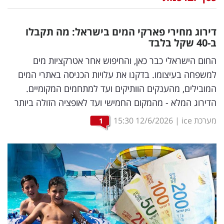
נדל"ן
דירוג מחירי פארקי המים בישראל: מה תקבלו
דיגיטל
ב-40 שקל בלבד
וטק
החום הישראלי כבר כאן, והחיפוש אחר אטרקציות מים
למשפחה בעיצומו. בדקנו את עלויות הכניסה באתרי המים
שיווק
המובילים, מהענקים הוותיקים ועד למתחמים המקומיים.
ופרסום
הדירוג המלא - מהמקום החמישי ועד לאופציה הזולה ביותר
משפט
מערכת ice
|
12/6/2026
15:30
1
מדדים
ומחקרים
דעות
רכילות
עסקית