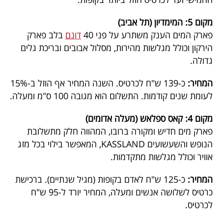
40
מקום 5: המימדיון (תל אביב)
פארק המים הענק משתרע על פני 40
דונם
בלב פארק
שיתופי
הירקון וכולל מגלשות מהירות, מסלול אבובים ובריכת גלים
גדולה.
פעולה
המחיר:
כ-139 ש"ח לכרטיס. השנה המחיר אף הוזל ב-15%
לעומת שנים קודמות. התשלום הוא מגובה 100 ס"מ ומעלה.
דרושים
מקום 4: קאס ספלאש (מעלה אדומים)
פארק מים חדיש ומקורה ברובו, המהווה חלק מתשלובת
ניוזלטרים
הנופש והשעשועים KASSLAND, המאפשר בילוי בכל מזג
אוויר וכולל מגלשות מתקדמות.
מייל
המחיר:
כ-125 ש"ח לאדם בקופות (מגיל שנתיים). ברכישת
אדום
כרטיס לשלושה אנשים ומעלה, המחיר יורד ל-95 ש"ח
לכרטיס.