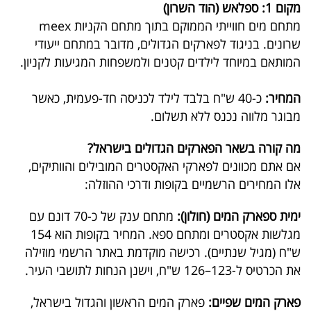
מקום 1: ספלאש (הוד השרון)
מתחם מים חווייתי הממוקם בתוך מתחם הקניות meex
שרונים. בניגוד לפארקים הגדולים, מדובר במתחם ייעודי
המותאם במיוחד לילדים קטנים ולמשפחות המגיעות לקניון.
המחיר:
כ-40 ש"ח בלבד לילד לכניסה חד-פעמית, כאשר
מבוגר מלווה נכנס ללא תשלום.
מה קורה בשאר הפארקים הגדולים בישראל?
אם אתם מכוונים לפארקי האקסטרים המובילים והוותיקים,
אלו המחירים הרשמיים בקופות ודרכי ההוזלה:
ימית ספארק המים (חולון):
מתחם ענק של כ-70 דונם עם
מגלשות אקסטרים ומתחם ספא. המחיר בקופות הוא 154
ש"ח (מגיל שנתיים). רכישה מוקדמת באתר הרשמי מוזילה
את הכרטיס ל-123–126 ש"ח, וישנן הנחות לתושבי העיר.
פארק המים שפיים:
פארק המים הראשון והגדול בישראל,