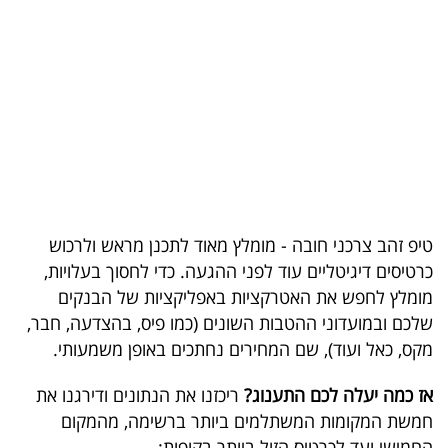
בריאות
תרבות
ופנאי
תיירות
TOP-
5
טיפ זהב צרכני חובה - מומלץ מאוד לתכנן מראש ולרכוש
כרטיסים דיגיטליים עוד לפני ההגעה. כדי לחסוך בעלויות,
המילון
מומלץ לחפש את האטרקציות באפליקציות של הבנקים
הכלכלי
שלכם ובמועדוני ההטבות השונים (כמו פיס, בהצדעה, חבר,
מקס, כאל ועוד), שם המחירים נחתכים באופן משמעותי.
פודקאסט
אז כמה יעלה לכם התענוג?
ריכזנו את הנתונים ודירגנו את
40
חמשת המקומות המשתלמים ביותר ברשימה, מהמקום
UNDER
החמישי ועד לכרטיס הזול ביותר בקופות: