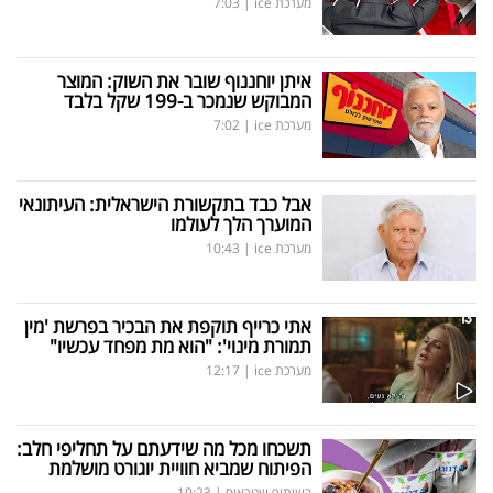
מערכת ice
|
7:03
איתן יוחננוף שובר את השוק: המוצר
המבוקש שנמכר ב-199 שקל בלבד
מערכת ice
|
7:02
אבל כבד בתקשורת הישראלית: העיתונאי
המוערך הלך לעולמו
מערכת ice
|
10:43
אתי כרייף תוקפת את הבכיר בפרשת 'מין
תמורת מינוי': "הוא מת מפחד עכשיו"
מערכת ice
|
12:17
תשכחו מכל מה שידעתם על תחליפי חלב:
הפיתוח שמביא חוויית יוגורט מושלמת
בשיתוף שטראוס
|
10:23