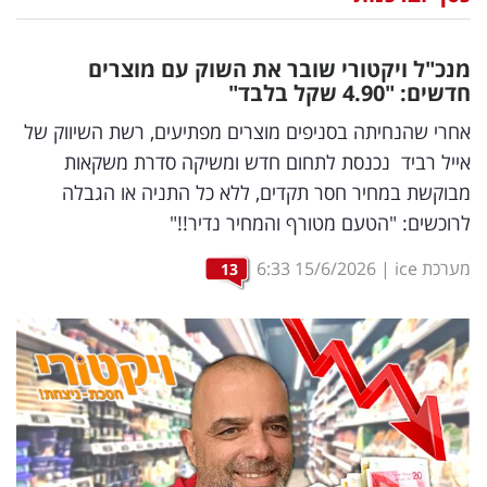
נדל"ן
מנכ"ל ויקטורי שובר את השוק עם מוצרים
דיגיטל
חדשים: "4.90 שקל בלבד"
וטק
אחרי שהנחיתה בסניפים מוצרים מפתיעים, רשת השיווק של
אייל רביד נכנסת לתחום חדש ומשיקה סדרת משקאות
שיווק
מבוקשת במחיר חסר תקדים, ללא כל התניה או הגבלה
ופרסום
לרוכשים: "הטעם מטורף והמחיר נדיר!!"
משפט
מערכת ice
|
15/6/2026
6:33
13
מדדים
ומחקרים
דעות
רכילות
עסקית