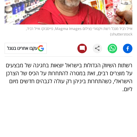
קריפטו
ויראלי
אייל רביד מנכל רשת ויקטורי (צילום Magma Images, פייסבוק/ אייל רביד,
shutterstock)
טלוויזיה
עקבו אחרינו בגוגל
עסקי
ספורט
רשתות השיווק הגדולות בישראל יוצאות בחגיגה של מבצעים
על מוצרים רבים, זאת במטרה להתחרות על הכיס של הצרכן
קריירה
הישראלי, כשהתחרות ביניהן רק עולה לגבהים חדשים מיום
ולימודים
ליום.
מינויים
רייטינג
רכב