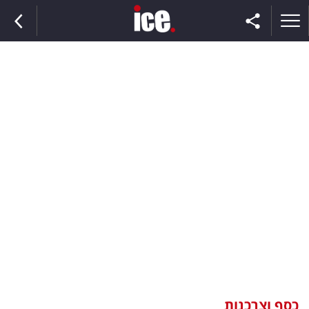
ראשי
הנבחרת
השוק
תקשורת
ומדיה
כסף
וצרכנות
כסף וצרכנות