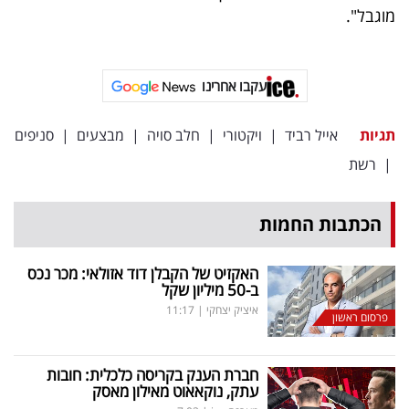
פרסמו
מוגבל".
באייס
עקבו
עקבו אחרינו
אחרינו:
תגיות
אייל רביד
|
ויקטורי
|
חלב סויה
|
מבצעים
|
סניפים
|
רשת
הכתבות החמות
האקזיט של הקבלן דוד אזולאי: מכר נכס
ב-50 מיליון שקל
איציק יצחקי
|
11:17
פרסום ראשון
חברת הענק בקריסה כלכלית: חובות
עתק, נוקאאוט מאילון מאסק