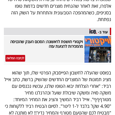
40
אלפרו, זאת לאחר שהנחית מוצרים חדשים בדמות טופו
בסניפים, כשהמהפכה הטבעונית והתחרות על השוק הזה
נפתחת.
שיתופי
עוד ב-
פעולה
ויקטורי חושפת לראשונה: הסכום הענק שהכניסה
מהמכירות לרצועת עזה
דרושים
לכתבה המלאה
ניוזלטרים
בפוסט שהעלה לחשבון הפייסבוק הפרטי שלו, תוך שהוא
מציג תמונות של המוצרים החדשים שהשיק ברשת, כתב אייל
רביד: "אחרי הצלחת יבוא הטופו שלנו, עכשיו נכנסים עם
מייל
משקה סויה ומשקה שיבולת שועל וכהרגלנו מחיר
אדום
מטורףףף". אייל רביד המשיך והציג את המחיר המיוחד:
"4.90 שקל בלבד ל-1 ליטר". לסיום הבטיח רביד ללקוחות כי
"מבטיח לכם שהטעם מטורף והמחיר נדיר!! לא מותנה לא