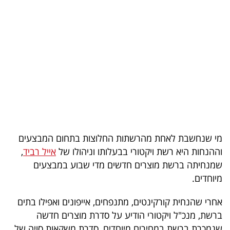
בריאות
תרבות
ופנאי
תיירות
TOP-
5
מי שנחשבת לאחת מהרשתות החלוצות בתחום המבצעים
המילון
וההנחות היא רשת ויקטורי בבעלותו וניהולו של
אייל רביד
,
הכלכלי
שמנחיתה ברשת מוצרים חדשים מדי שבוע במבצעים
מיוחדים.
פודקאסט
אחרי שהנחית קורקינטים, מתנפחים, אייפונים ואפילו בתים
40
ברשת, מנכ"ל ויקטורי הודיע על סדרת מוצרים חדשה
UNDER
שנמכרת ברשת במחירים מיוחדים, סדרת משקאות סויה של