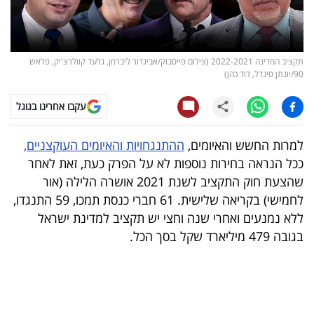
קריפטו
ויראלי
תקציב המדינה 2022-2021 (צילום פייסבוק/אביגדור ליברמן, גלעד קוולרצ'יק, פלאש
90/יונתן סינדל, דוד כהן)
טלוויזיה
עקבו אחרינו בגוגל
עסקי
למרות החשש והאיומים,
ההתנגחויות והאיומים העוקצניים,
ספורט
ככל הנראה בחירות נוספות לא על הפרק כעת, זאת לאחר
קריירה
שהצעת חוק התקציב לשנת 2021 אושרה הלילה (אור
לחמישי) בקריאה שלישית. 61 חברי כנסת תמכו, 59 התנגדו,
ולימודים
ללא נמנעים ואחרי שנה וחצי יש תקציב למדינת ישראל
מינויים
בגובה 479 מיליארד שקל בסך הכל.
רייטינג
רכב