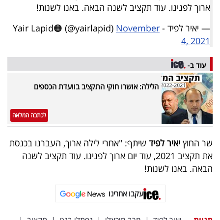
ארוך לפנינו. עוד תקציב לשנה הבאה. באנו לשנות!
— יאיר לפיד - Yair Lapid🟠 (@yairlapid)
November
4, 2021
עוד ב-
הלילה: אושרו חוקי התקציב בוועדת הכספים
לכתבה המלאה
שר החוץ
יאיר לפיד
שיתף: "אחרי לילה ארוך, העברנו בכנסת
את תקציב 2021, עוד יום ארוך לפנינו. עוד תקציב לשנה
הבאה. באנו לשנות!
עקבו אחרינו
תגיות
יאיר לפיד
|
מרב מיכאלי
|
נפתלי בנט
|
תקציב
|