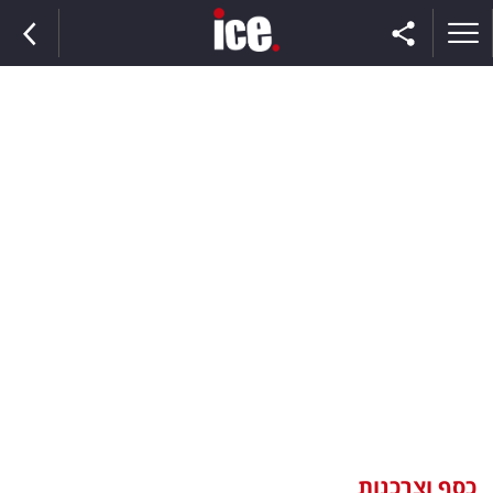
ראשי
הנבחרת
השוק
תקשורת
ומדיה
כסף
וצרכנות
כסף וצרכנות