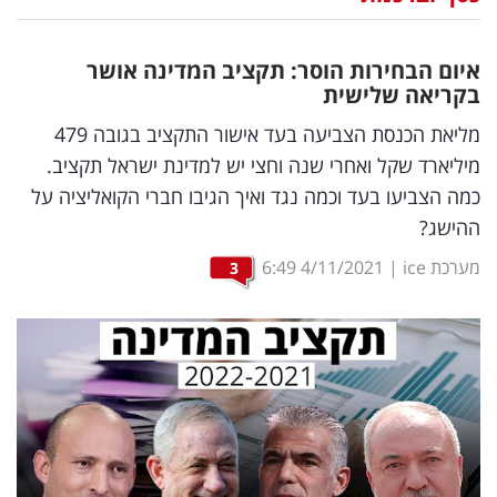
נדל"ן
איום הבחירות הוסר: תקציב המדינה אושר
דיגיטל
בקריאה שלישית
וטק
מליאת הכנסת הצביעה בעד אישור התקציב בגובה 479
מיליארד שקל ואחרי שנה וחצי יש למדינת ישראל תקציב.
שיווק
כמה הצביעו בעד וכמה נגד ואיך הגיבו חברי הקואליציה על
ופרסום
ההישג?
משפט
מערכת ice
|
4/11/2021
6:49
3
מדדים
ומחקרים
דעות
רכילות
עסקית