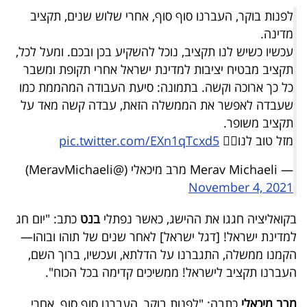
40
לפנות בוקר, העברנו סוף סוף, אחרי שלוש שנים, תקציב
מדינה.
עכשיו כשיש לנו תקציב, נוכל להשקיע בכן ובכם. ומעל לכל,
שיתופי
תקציב מבטיח יציבות למדינת ישראל אחרי תקופת ומשבר
כל כך ארוכה וקשה. בתמונה: סיעת העבודה המהממת כמו
פעולה
שעבדה לאפשר את הממשלה הזאת, עבדה קשה מאד על
תקציב משופר.
מזל טוב לנו🤸‍♀️
pic.twitter.com/EXn1qTcxd5
דרושים
— Merav Michaeli מרב מיכאלי (@MeravMichaeli)
ניוזלטרים
November 4, 2021
בקואליציה חגגו את ההישג, כאשר נפתלי
בנט
כתב: "יום חג
למדינת ישראל! [דגל ישראל] לאחר שנים של תוהו ובוהו—
מייל
הקמנו ממשלה, התגברנו על הדלתא, ועכשיו, ברוך השם,
אדום
העברנו תקציב לישראל! ממשיכים קדימה בכל הכוח".
מרב מיכאלי
כתבה: "לפנות בוקר, העברנו סוף סוף, אחרי