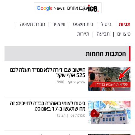
פרסמו
עקבו אחרינו
באייס
תגיות
ביטול
|
בית משפט
|
וויזאייר
|
חברת תעופה
|
עקבו
פיצויים
|
תביעה
|
תיירות
אחרינו:
הכתבות החמות
היישוב שבו דירה ללא ממ"ד תעלה לכם
525 אלף שקל
איציק יצחקי
|
9:00
עסקאות השבוע בנדל"ן
ביטוח לאומי באזהרה כבדה לחייבים: זה
מה שתעשו ב-17 באוגוסט
מערכת ice
|
13:24