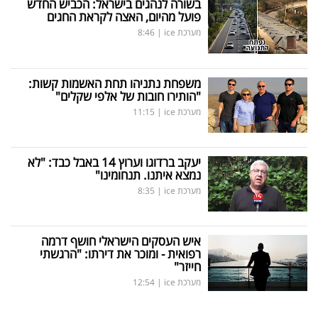
בשורה לנהגים בישראל: הכביש החדש
פועל מהיום, האצה לקראת החגים
מערכת ice
|
8:46
משפחת נתניהו תחת האשמות קשות:
"הותירו חובות של אלפי שקלים"
מערכת ice
|
11:15
יעקב ברדוגו וערוץ 14 באבל כבד: "לא
נמצא איתנו. תנחומינו"
מערכת ice
|
8:35
איש העסקים הישראלי חושף דרמה
רפואית - ומוכר את דירתו: "הרגשתי
חייזר"
מערכת ice
|
12:54