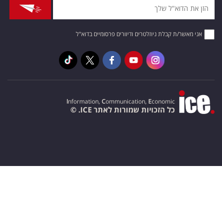
אני מאשר/ת קבלת ניוזלטרים ודיוורים פרסומיים בדוא"ל
I
nformation,
C
ommunication,
E
conomic
כל הזכויות שמורות לאתר ICE. ©