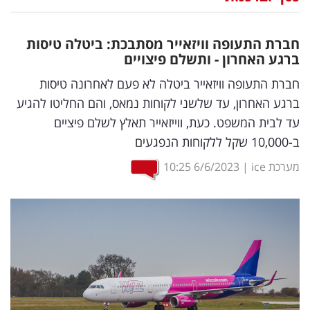
נדל"ן
חברת התעופה וויזאייר מסתבכת: ביטלה טיסות
דיגיטל
ברגע האחרון - ותשלם פיצויים
וטק
חברת התעופה וויזאייר ביטלה לא פעם לאחרונה טיסות
ברגע האחרון, עד שלשני לקוחות נמאס, והם החליטו להגיע
שיווק
עד לבית המשפט. כעת, ווייזאייר תאלץ לשלם פיציים
ופרסום
ב-10,000 שקל ללקוחות הנפגעים
משפט
מערכת ice
|
6/6/2023
10:25
מדדים
ומחקרים
דעות
רכילות
עסקית