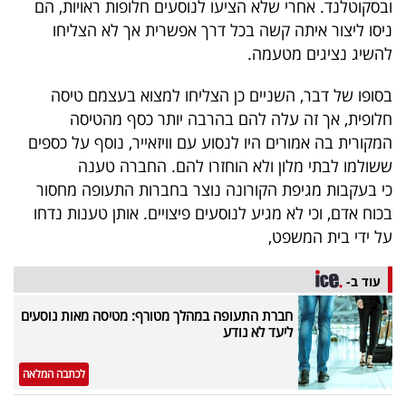
ובסקוטלנד. אחרי שלא הציעו לנוסעים חלופות ראויות, הם
40
ניסו ליצור איתה קשה בכל דרך אפשרית אך לא הצליחו
להשיג נציגים מטעמה.
שיתופי
בסופו של דבר, השניים כן הצליחו למצוא בעצמם טיסה
פעולה
חלופית, אך זה עלה להם בהרבה יותר כסף מהטיסה
המקורית בה אמורים היו לנסוע עם וויזאייר, נוסף על כספים
ששולמו לבתי מלון ולא הוחזרו להם. החברה טענה
כי בעקבות מגיפת הקורונה נוצר בחברות התעופה מחסור
דרושים
בכוח אדם, וכי לא מגיע לנוסעים פיצויים. אותן טענות נדחו
על ידי בית המשפט,
ניוזלטרים
עוד ב-
מייל
חברת התעופה במהלך מטורף: מטיסה מאות נוסעים
ליעד לא נודע
אדום
לכתבה המלאה