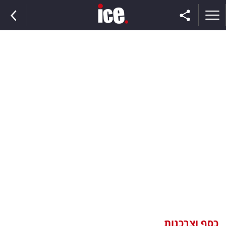
ראשי
הנבחרת
השוק
תקשורת
ומדיה
כסף
וצרכנות
כסף וצרכנות