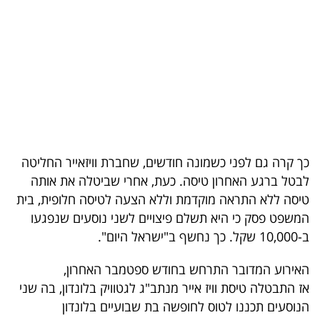
בריאות
תרבות
ופנאי
תיירות
TOP-
כך קרה גם לפני כשמונה חודשים, שחברת וויזאייר החליטה
5
לבטל ברגע האחרון טיסה. כעת, אחרי שביטלה את אותה
טיסה ללא התראה מוקדמת וללא הצעה לטיסה חלופית, בית
המילון
המשפט פסק כי היא תשלם פיצויים לשני נוסעים שנפגעו
הכלכלי
ב-10,000 שקל. כך נחשף ב"ישראל היום".
פודקאסט
האירוע המדובר התרחש בחודש ספטמבר האחרון,
אז התבטלה טיסת וויז אייר מנתב"ג לגטוויק בלונדון, בה שני
40
הנוסעים תכננו לטוס לחופשה בת שבועיים בלונדון
UNDER