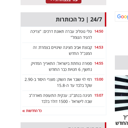
24/7 | כל הכותרות
טלי גוטליב עברה תאונת דרכים: "צריכה
14:50
להגיד הגומל"
קבוצת אביב מציגה שינויים בצמרת: זה
14:53
המנכ"ל החדש
ספורה נוחתת בישראל: התאריך המדויק
14:55
נחשף, 6 חנויות כבר החודש
רמי לוי שובר את השוק: מוצרי היסוד ב-2.90
15:00
שקל בלבד עד ה-15.8
חגיגה בנתב"ג: ענקית התעופה מארה"ב
15:07
שבה לישראל - 1500 דולר בלבד
כל החדשות
יך