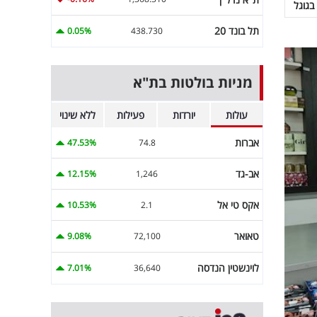
בגוגל
תל בונד 20
0.05%
438.730
מניות בולטות בת"א
עולות
יורדות
פעילות
ללא שינוי
אברות
47.53%
74.8
אב-גד
12.15%
1,246
אקס טי אל
10.53%
2.1
טאואר
9.08%
72,100
לוינשטין הנדסה
7.01%
36,640