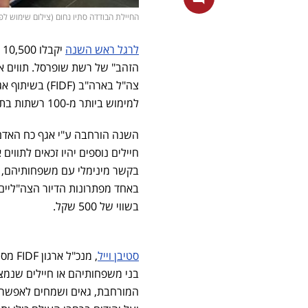
החיילת הבודדה סתיו נחום (צילום שימוש לפי סעיף 27א לחוק זכוי
לרגל ראש השנה
י
צה"ל בארה"ב (
FIDF
למימוש ביותר מ-100 רשתות בתחומי המזון, ההלבשה והפנאי ובחנויות כוורת הפרוסות ביחידות צה"ל.
השנה הורחבה ע"י אגף כח האד
חיילים נוספים יהיו זכאים לתווים
בקשר מינימלי עם משפחותיהם, א
באחד מפתרונות הדיור הצה"ליים 
בשווי של 500 שקל.
סטיבן וייל
, מנכ"ל ארגון
FIDF
מסר:
בני משפחותיהם או חיילים שנמ
המורחבת, גאים ושמחים לאפשר ל