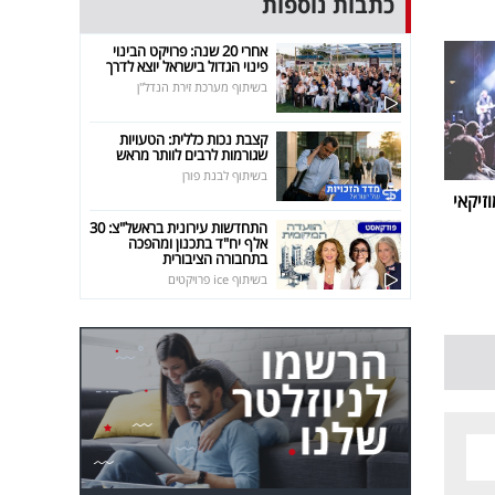
כתבות נוספות
אחרי 20 שנה: פרויקט הבינוי
פינוי הגדול בישראל יוצא לדרך
בשיתוף מערכת זירת הנדל"ן
קצבת נכות כללית: הטעויות
שגורמות לרבים לוותר מראש
בשיתוף לבנת פורן
זיקאי
התחדשות עירונית בראשל"צ: 30
אלף יח"ד בתכנון ומהפכה
בתחבורה הציבורית
בשיתוף ice פרויקטים