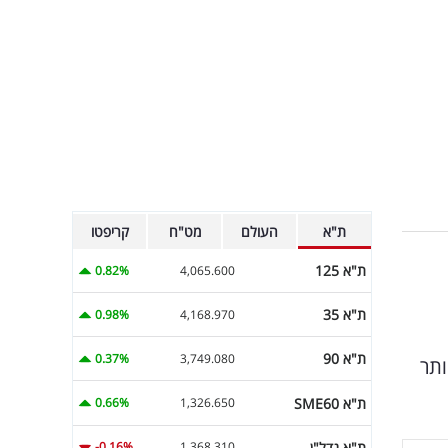
ת"א
העולם
מט"ח
קריפטו
ת"א 125
0.82%
4,065.600
ת"א 35
0.98%
4,168.970
ת"א 90
0.37%
3,749.080
5 שקל למימוש ביותר
ת"א SME60
0.66%
1,326.650
ת"א נדל"ן
-0.16%
1,368.310