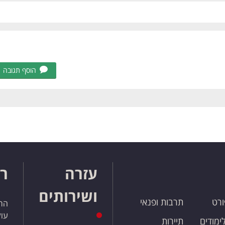
הוסף תגובה
עזרה
רו
ושירותים
ורט
תרבות ופנאי
הרש
עול
לימודים
תיירות