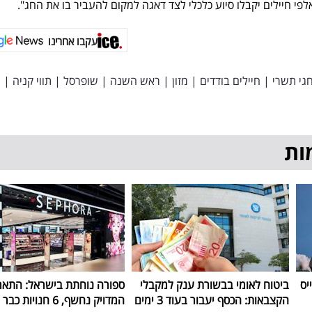
פי חיילים יקבלו סיוע כלכלי לצד דאגה למקום להעביר בו את החג".
עקבו אחרינו
גי תשרי
|
חיילים בודדים
|
מזון
|
ראש השנה
|
שופרסל
|
תווי קניה
|
ות
יס
ביטוח לאומי בבשורת ענק למקבלי
ספורה נוחתת בישראל: התאר
הקצבאות: הכסף יעבור בעוד 3 ימים
המדויק נחשף, 6 חנויות כבר החודש