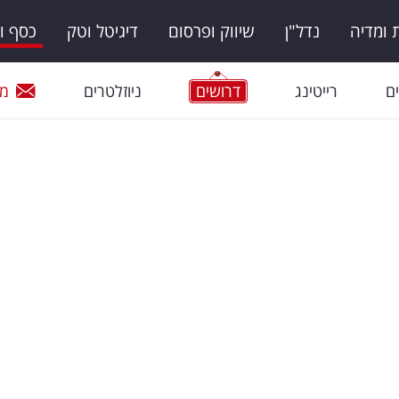
ומדיה
נדל"ן
שיווק ופרסום
דיגיטל וטק
כסף ו
ם
רייטינג
דרושים
ניוזלטרים
מי