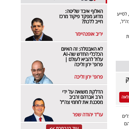
האלוף איבד שליטה:
 לסייע
מדוע מפקד פיקוד מרכז
ה"ל,
חייב ללכת?
יריב אופנהיימר
ת
לא האבטלה: זה האיום
הכלכלי החדש שה-AI
עלול להביא לעולם |
פרופ' ירון זליכה
פרופ' ירון זליכה
ק
הדלקת משואה על ידי
הרב אברהם זרביב
לאה
מסכנת את לוחמי צה"ל
עו"ד יהודה שפר
לים
הם
עוד בנבחרת >>