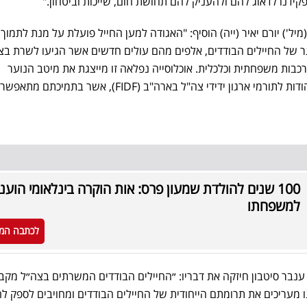
פקידנו לדאוג להם ולהעניק להם תחושת חום, שייכות וביטחון."
מיל') יורם יאיר (ייה) הוסיף: "האגודה למען החייל פועלת על מנת לתמוך,
 של החיילים הבודדים, אלפים מהם עולים חדשים אשר הגיעו לשרת בצ
רכבות משפחתית וכלכלית. אוכלוסייה נפלאה זו מייצגת את מיטב הנוער
ות לתורמי ארגון ידידי צה"ל בארה"ב (
FIDF
), אשר בתמיכתם מתאפשר
100 שנים להולדת שמעון פרס: אות הוקרה בינלאומי הוענ
למשפחתו
לכתבה המ
 ענבר סיטבון חיזקה את דבריו: ״החיילים הבודדים המשרתים בצה״ל מקב
 מעריכים את תרומתם הייחודית של החיילים הבודדים ומחויבים לספק ל