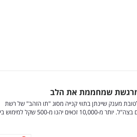
 המרגשת שמחממת את הלב
"ב תרם כ-5 מיליון שקלים, לטובת מענק שיינתן בתווי קנייה מסוג "תו הזהב" של רשת
שופרסל בשיתוף האגודה למען החייל ואגף כח אדם בצה"ל. יותר מ-10,000 זכאים יהנו מ-00