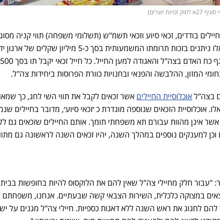
ות יוצרים)
קבלו 10,500 חיילים בודדים, זכאי סיוע וזכאי תשמ"ש (תשלומי משפחה) תווי קניה מסוג
הזהב" של רשת שופרסל. תווים אלו ניתנים בזכות תרומתו המשמעותית בסך כ-5 מיליון שקלים של אר
ם בצה"ל
אוכלוסיית החיילים
אשר זכאים לקבל את תווי השי לחג, כך שמאו
 אלו. אוכלוסיית הזכאים שנוספה מוגדרת כ ׳זכאי סיוע׳, מדובר בחיילים שנ
שר אינן מהוות עבורם תא משפחתי תומך. אותם החיילים שזכאים גם לל
וכן למענקים נוספים במהלך השנה, יהיו זכאים השנה לראשונה גם מתוו
 "עבור חלק מחיילי צה"ל שאין להם את הלוקסוס להיות בחופשות בבית
צאים במצוקה כלכלית, השירות הצבאי קשה שבעתיים. אנחנו, משפחתם
הם לחגוג את ראש השנה ללא דאגות כספיות. חיילי צה"ל מגנים על יש