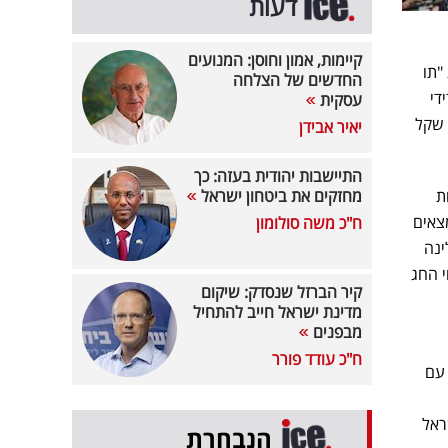
דעות
קיימות, אמון וחוסן: המנועים
 "תו
החדשים של הצלחה
גון ידידי
עסקית
) בשיתוף אגף כח האדם בצה"ל והאגודה למען החייל. כל חייל זכאי יקבל תו בסך 500 שקל
יאיר אבידן
התיישבות יהודית בעזה: כך
ת
מחזקים את ביטחון ישראל
מצאים
ח"כ משה סולומון
ינה
י החג
קיר הברזל שנסדק: שיקום
מדינת ישראל חייב להתחיל
מבפנים
ח"כ עודד פורר
 עם
ראל
הנבחרת