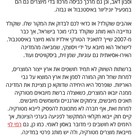
וסבון דאב, וכן גם מרכך כביסה מרכוז בדי מיוצרים גם הם
40
במפעיל יוניליוור באיסטנבול או גבזה.
אוהבים שוקולד? אז כדאי לכם לבדוק את המקור שלו. שוקולד
שיתופי
גודייבה הוא מותג שוקולד בלגי מוכר בישראל, אך כבר
פעולה
מ-2007 שייך לתאגיד הטורקי אילדיז והוא מיוצר באיסטנבול.
לישראל הוא מיובא על ידי ויסוצקי, שמביאה מהמדינה
האירו-אסיאתית גם עוגיות, שמן זית, ביסקוויטים ועוד.
דרושים
ברשתות השיווק לא תמיד חושפים את ארץ ייצור המוצרים,
למרות שחל חוק המורה לסמן את ארץ המוצא על גבי
ניוזלטרים
האריזות. שופרסל היא היחידה שדווקא כן מציינת את המדינה
ממנה יובאו המוצרים, כשאצלה ברשת מיובאים מטורקיה
תאנים מיובשים, צימוקים אורגניים ומשמשים מיובשים.
מייל
למרות זאת, אף חברה לא מתכוונת להפסיק לייבא מטורקיה.
אדום
קיים חוק ייבוא חקלאי המתקשר לפגיעה בערכי הציונות, אך
היזמים לא חושבים כי מדובר באסון לאומי. כמו כן, גם
רמי לוי
מייבאת מוצרים מטורקיה, ולה יש מותג פרטי במדינה.