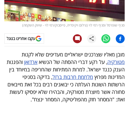
קריפטו
ויראלי
סניף שופרסל וסניף רמי לוי (צילום ויקיפדיה, פייסבוק/רמי לוי - שיווק השקמה)
טלוויזיה
עקבו אחרינו בגוגל
עסקי
מובן מאליו שצרכנים ישראליים מעדיפים שלא לקנות
ספורט
מטורקיה
, על רקע דברי ההסתה של הנשיא
ארדואן
והפגנות
הענק כנגד ישראל. למרות המתיחות שהחריפה במיוחד בין
קריירה
המדינות מפרוץ
מלחמת חרבות ברזל
, בדיקה בסניפי
ולימודים
הרשתות השונות העלתה כי יבואנים רבים בכל זאת מייבאים
סחורה אשר מיוצרת מטורקיה, והבהירו שלא יפסיקו לעשות
מינויים
זאת: "המסחר חזק מהפוליטיקה, המסחר ינצח".
רייטינג
רכב