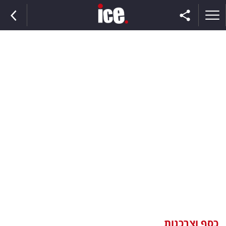
ראשי
הנבחרת
השוק
תקשורת
ומדיה
כסף
וצרכנות
כסף וצרכנות