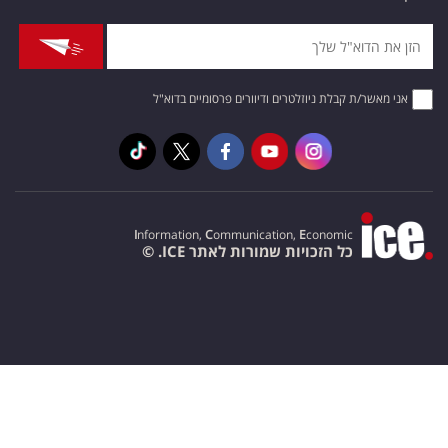
אני מאשר/ת קבלת ניוזלטרים ודיוורים פרסומיים בדוא"ל
I
nformation,
C
ommunication,
E
conomic
כל הזכויות שמורות לאתר ICE. ©