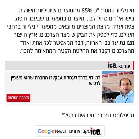
פרסמו
מיוניליוור נמסר: "כ-85% מהמוצרים שיוניליוור משווקת
באייס
בישראל הם כחול-לבן, ומיוצרים במפעלינו שבעכו, חיפה,
צפת וערד. מקצת המוצרים מיובאים ממפעלי יוניליוור ברחבי
עקבו
העולם, כדי לספק את הביקוש מצד הצרכנים. ארץ הייצור
אחרינו:
מצוינת על גבי האריזה, דבר המאפשר לכל אחת ואחד
מהצרכנים לקבל את החלטת הקניה המתאימה להם".
עוד ב-
רמי לוי בדרך לעסקת ענק? זו החברה שהוא מעוניין
לרכוש
לכתבה המלאה
מדיפלומט נמסר: "מייבאים כרגיל".
עקבו אחרינו