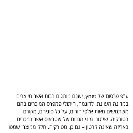
בריאות
תרבות
ופנאי
תיירות
TOP-
5
המילון
הכלכלי
ע"פ פרסום של ynet, ישנם מותגים רבות אשר מיוצרים
במדינה העוינת. לדוגמה, חיתולי פמפרס המוכרים בהם
פודקאסט
משתמשים מאות אלפי הורים, על כל סוגיהם, מקורם
בטורקיה. שלגוני מיני מגנום של שטראוס אשר נמכרים
40
באריזה שאינה קרטון – גם כן, מטורקיה. חלק ממוצרי שמפו
UNDER