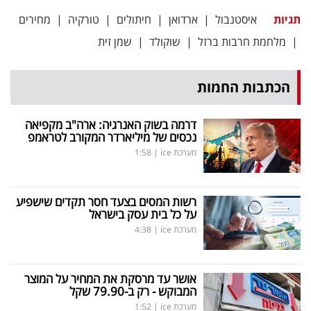
תגיות
איסטנבול
|
ארדואן
|
חיתולים
|
טורקיה
|
מחירים
|
מלחמת חרבות ברזל
|
שוקולד
|
שמן זית
הכתבות החמות
דרמה בשוק האנרגיה: ארה"ב מקפיאה
נכסים של מיליארדר המקורב לטראמפ
מערכת ice
|
1:58
רשות המסים בצעד חסר תקדים שישפיע
על כל בית עסק בישראל
מערכת ice
|
4:38
אושר עד מרסקת את המחיר על המוצר
המבוקש - רק ב-79.90 שקל
מערכת ice
|
1:52