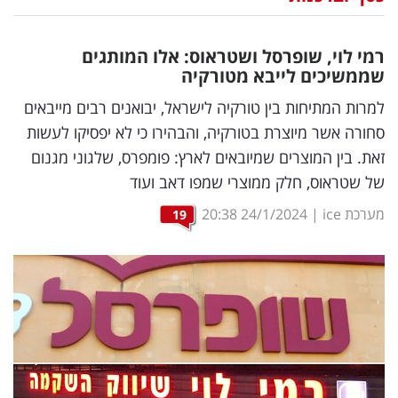
נדל"ן
רמי לוי, שופרסל ושטראוס: אלו המותגים
דיגיטל
שממשיכים לייבא מטורקיה
וטק
למרות המתיחות בין טורקיה לישראל, יבואנים רבים מייבאים
סחורה אשר מיוצרת בטורקיה, והבהירו כי לא יפסיקו לעשות
שיווק
זאת. בין המוצרים שמיובאים לארץ: פומפרס, שלגוני מגנום
ופרסום
של שטראוס, חלק ממוצרי שמפו דאב ועוד
משפט
מערכת ice
|
24/1/2024
20:38
19
מדדים
ומחקרים
דעות
רכילות
עסקית