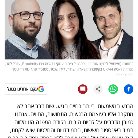
קריפטו
ויראלי
טלוויזיה
עסקי
בתמונה (משמאל לימין): אורי רוזן, סמנכ"ל פיתוח עסקי בדאטה פרו Proximity, ענבל להב,
ספורט
מנהלת דאטה ו-CRM בקימברלי קלארק ישראל, לירן שכטר, סמנכ״ל פתרונות הדיגיטל
בסיילספורס
קריירה
ולימודים
עקבו אחרינו בגוגל
מינויים
הרגע המשמעותי ביותר בחיים הגיע. שום דבר אחר לא
מתקרב אליו בעוצמת הרגשות, התחושות, החוויה. אנחנו
רייטינג
כמובן מדברים על להיות הורים. נקודת המפנה הזו מלווה
תמיד באינספור חששות, התמודדויות והחלטות שיש לקחת,
רכב