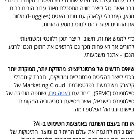
לצד עומס עצום של מידע שזורם ללא הפסק ממקורות רבים -
דבר אשר יכול לייצר חוויה מתסכלת מאוד עבור הורים רבים.
בריאות
מכאן, קימברלי קלארק עם מותג האגיס (Huggies) מלווה
תרבות
את ההורים ועוזר להם לנווט במסע ההורות.
ופנאי
כדי לממש את זה, חשוב לייצר תוכן רלוונטי ומשמעותי
להורים אך לא פחות מכך גם להתאים את התוכן הנכון לרגע
תיירות
הנכון - אתגר משמעותי.
TOP-
שיאים חדשים של פרסונליזציה: מהודקת יותר, ממוקדת יותר
5
בכדי לייצר תהליכים פרסונליים ומדויקים, חברת קימברלי
קלארק משתמשת בפלטפורמת Marketing Cloud של
המילון
סיילספורס (SFMC), ביחד עם
דאטה פרו
, שותפה מובילה של
הכלכלי
סיילספורס בישראל, אשר מסייעת בטריטוריה המקומית
ביישום ובניהול הפלטפורמה.
פודקאסט
אז מה בעצם השתנה באמצעות השימוש ב-AI?
40
"אם ניקח לדוגמה את עולם החיתולים ומוצרי התינוקות של
UNDER