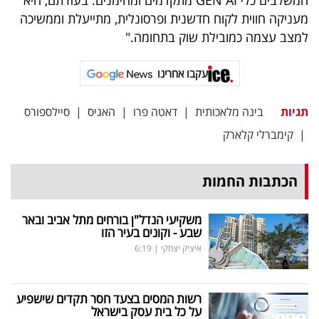
המשלבים כלי GEN AI מתקדמים ומהימנים. בעזרתם, היא
מעניקה חווית לקוח חדשנית ופרסונלית, מתייעלת וממשיכה
למצב עצמה כמובילת שוק בתחומה."
עקבו אחרינו
תגיות
בינה מלאכותית
|
דאטה פרו
|
האגיס
|
סיילספורס
|
קימברלי קלארק
הכתבות החמות
משקיעי הנדל"ן בורחים מתל אביב ובאר
שבע - וקונים בעיר הזו
איציק יצחקי
|
6:19
רשות המסים בצעד חסר תקדים שישפיע
על כל בית עסק בישראל