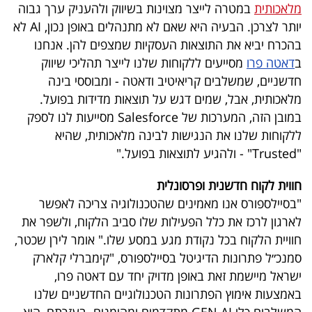
מלאכותית
במטרה לייצר מצוינות בשיווק ולהעניק ערך גבוה
יותר לצרכן. הבעיה היא שאם לא מתנהלים באופן נכון, AI לא
בהכרח יביא את התוצאות העסקיות שמצפים להן. אנחנו
ב
דאטה פרו
מסייעים ללקוחות שלנו לייצר תהליכי שיווק
חדשניים, שמשלבים קריאיטיב ודאטה - ומבוססי בינה
מלאכותית, אבל, שמים דגש על תוצאות מדידות בפועל.
במובן הזה, המערכות של Salesforce מסייעות לנו לספק
ללקוחות שלנו את הנגישות לבינה מלאכותית, שהיא
"Trusted" - ולהגיע לתוצאות בפועל."
חווית לקוח חדשנית ופרסונלית
"בסיילספורס אנו מאמינים שהטכנולוגיה צריכה לאפשר
לארגון לרכז את כלל הפעילות שלו סביב הלקוח, ולשפר את
חוויית הלקוח בכל נקודת מגע במסע שלו." אומר לירן שכטר,
סמנכ״ל פתרונות הדיגיטל בסיילספורס, "קימברלי קלארק
ישראל מיישמת זאת באופן מדויק יחד עם דאטה פרו,
באמצעות אימוץ הפתרונות הטכנולוגיים החדשניים שלנו