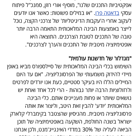
פרסמו
אפקטיביות התכנים שלנו", מוסיף אורי רוזן, סמנכ"ל פיתוח
באייס
עסקי
בדאטה פרו
. "או במילים פשוטות: כאשר אנו יודעים
לעקוב אחרי ה'עקבות הדיגיטליות' של צרכני הקצה, נוכל
עקבו
לייצר באמצעות הבינה המלאכותית התאמה הרבה יותר
טובה של התכנים לטובת הצרכנים. התוצאה היא
אחרינו:
אופטימיזציה מיטבית של התכנים והערך לצרכנים".
"מגדלור של חדשנות עולמית"
השימוש בכלי הבינה המלאכותית של סיילספורס מביא באופן
מיידי להידוק משמעותי של הפרסונליזציה. "אם עד היום
המיילים הללו היו בעיקר סטטיים, כעת אנו יורדים לפרטים
ולרזולוציות הרבה יותר גבוהות - הרי לכל אחד ואחת יש
נושאים שיותר או פחות מעניינים אותם. כלי הבינה
המלאכותית 'יודע' להבין זאת היטב, וליצור את אותה
פרסונליזציה מיטבית. מהניסיון שהצטבר בקימברלי קלארק
ישראל בשנה החולפת, השקעה באופטימיזציה של תוכן
הביאה לעליה של 30% במדדי האינגייג'מנט, ולכן אנחנו