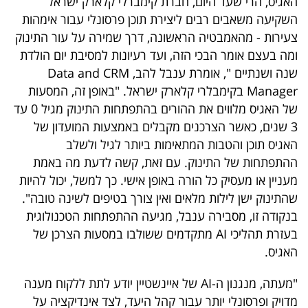
האגיס, הרי שעד היום, חברת קימברלי קלארק ישראל
40
השקיעה משאבים רבים ליצירת תוכן פרסונלי עבור אימהות
צעירות - מהאמבטיה הראשונה, דרך שמירה על עור התינוק
ומה בעצם אומר הבכי הזה, ועד רעיונות למסיבת יום הולדת
שיתופי
שנה ושנתיים ", אומרת ענבל להב, Data and CRM
פעולה
Manager בקימבלרי קלארק ישראל. "באופן זה, המסעות
של האגיס מלווים את ההורים בהתפתחות התינוק מגיל 0 עד
3 שנים, כאשר הצרכנים מקבלים באמצעות המועדון של
האגיס תוכן והטבות המתאימות ביותר לגיל ולשלב
דרושים
ההתפתחות של התינוק. עם זאת, קשה לדעת מה באמת
מעניין או מעסיק כל הורה באופן אישי. כך למשל, יכול להיות
ניוזלטרים
שהתינוק ישן לילות מלאים ואין צורך בטיפים לשינה טובה".
בנקודה זו, מסבירה ענבל, מגיעה ההתפתחות הטכנולוגית
בעזרת תהליכי AI מתקדמים ששולבו במסעות הצרכן של
מייל
האגיס.
אדום
"מעתה, מנגנון ה-AI של איינשטיין יודע לתת ללקוח מענה
מדויק ופרסונלי יותר עבור קהל היעד, לצד אינדיקציה על