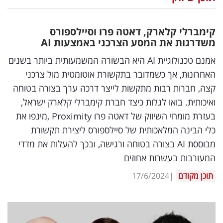
נדל"ן
קימברלי קלארק, דאטה פרו וסיילספורס
דיגיטל
משדרגות את המסע הצרכני באמצעות
AI
וטק
אמנם טכנולוגיית AI היא הבשורה המשמעותית ביותר בשנים
האחרונות, אך כשמדובר בתקשורת אוטומטית מול צרכני
שיווק
קצה, חברות רבות מתקשות לייצר דרכה ערך בצורה בטוחה
ופרסום
ואיכותית. בואו לגלות כיצד חברת קימברלי קלארק ישראל,
בעזרת מומחי השיווק של דאטה פרו Proximity ,מינפו את
משפט
כלי הבינה המלאכותית של סיילספורס ליצירת תקשורת
מדדים
מבוססת AI בצורה בטוחה ורגישה, ובכך להעלות את מדדי
ומחקרים
המעורבות בעשרות אחוזים
תוכן מקודם
|
17/6/2024
דעות
רכילות
עסקית