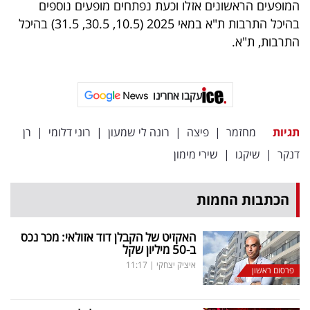
המופעים הראשונים אזלו וכעת נפתחים מופעים נוספים
פרסמו
בהיכל התרבות ת"א במאי 2025 (10.5, 30.5, 31.5) בהיכל
באייס
התרבות, ת"א.
עקבו
אחרינו:
עקבו אחרינו
תגיות
מחזמר
|
פיצה
|
רונה לי שמעון
|
רוני דלומי
|
רן
דנקר
|
שיקגו
|
שירי מימון
הכתבות החמות
האקזיט של הקבלן דוד אזולאי: מכר נכס
ב-50 מיליון שקל
איציק יצחקי
|
11:17
פרסום ראשון