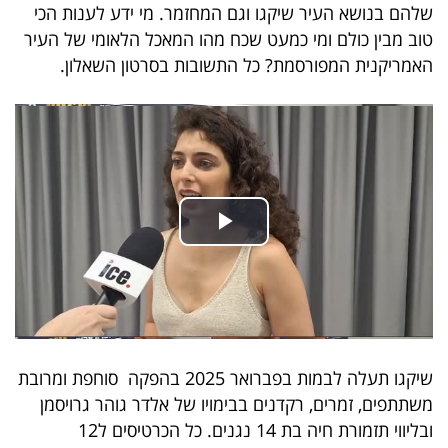
שלהם בנושא העיר שיקגו וגם המחזמר. מי ידע לענות הכי
40
טוב מבין כולם ומי כמעט שכח מהו המאכל הלאומי של העיר
האמריקנית המפורסמת? כל התשובות בסרטון השאלון.
שיתופי
פעולה
דרושים
ניוזלטרים
מייל
שיקגו תעלה לבמות בפברואר 2025 בהפקה סוחפת ומרובת
אדום
משתתפים, זמרים, רקדנים בבימויו של אלדר גוהר גרויסמן
ובליווי תזמורת חיה בת 14 נגנים. כל הכרטיסים ל12