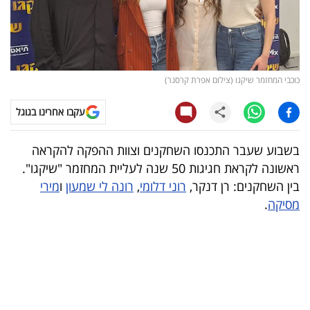
קריפטו
ויראלי
כוכבי המחזמר שיקגו (צילום אפרת קרסנר)
טלוויזיה
עקבו אחרינו בגוגל
עסקי
ספורט
בשבוע שעבר התכנסו השחקנים וצוות ההפקה להקראה
ראשונה לקראת חגיגות 50 שנה לעליית המחזמר "שיקגו".
קריירה
בין השחקנים: רן דנקר,
רוני דלומי
,
רונה לי שמעון
ו
מירי
ולימודים
מסיקה
.
מינויים
רייטינג
רכב