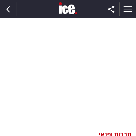
ראשי
הנבחרת
השוק
תקשורת
ומדיה
כסף
וצרכנות
תרבות ופנאי