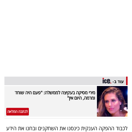
בריאות
תרבות
ופנאי
תיירות
TOP-
5
עוד ב-
המילון
הכלכלי
מירי מסיקה בעקיצה לממשלה: "פעם היה שוחד
ומרמה, היום אין"
פודקאסט
לכתבה המלאה
40
לכבוד ההפקה הענקית כינסנו את השחקנים ובחנו את הידע
UNDER