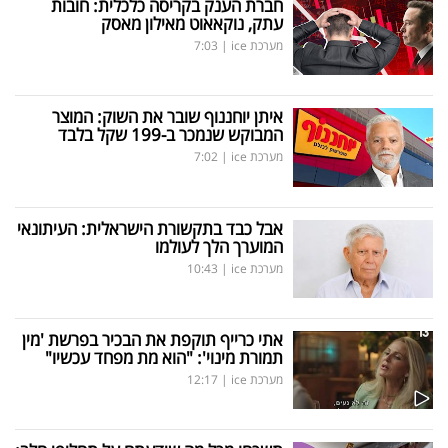
חברת הענק בקריסה כלכלית: חובות
עתק, נוקאאוט מאילון מאסק
מערכת ice
|
7:03
איתן יוחננוף שובר את השוק: המוצר
המבוקש שנמכר ב-199 שקל בלבד
מערכת ice
|
7:02
אבל כבד בתקשורת הישראלית: העיתונאי
המוערך הלך לעולמו
מערכת ice
|
10:43
אתי כרייף תוקפת את הבכיר בפרשת 'מין
תמורת מינוי': "הוא מת מפחד עכשיו"
מערכת ice
|
12:17