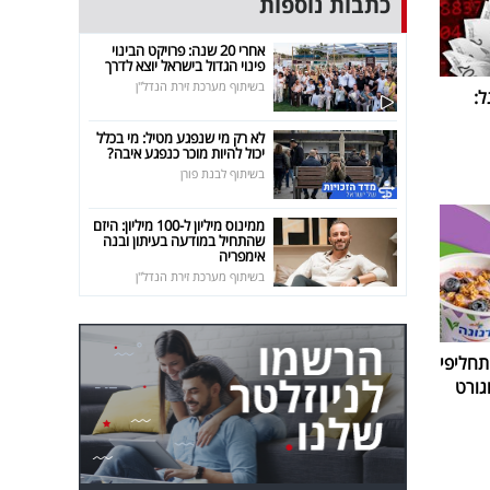
כתבות נוספות
אחרי 20 שנה: פרויקט הבינוי
פינוי הגדול בישראל יוצא לדרך
בשיתוף מערכת זירת הנדל"ן
:
לא רק מי שנפגע מטיל: מי בכלל
יכול להיות מוכר כנפגע איבה?
בשיתוף לבנת פורן
ממינוס מיליון ל-100 מיליון: היזם
שהתחיל במודעה בעיתון ובנה
אימפריה
בשיתוף מערכת זירת הנדל"ן
חליפי
גורט