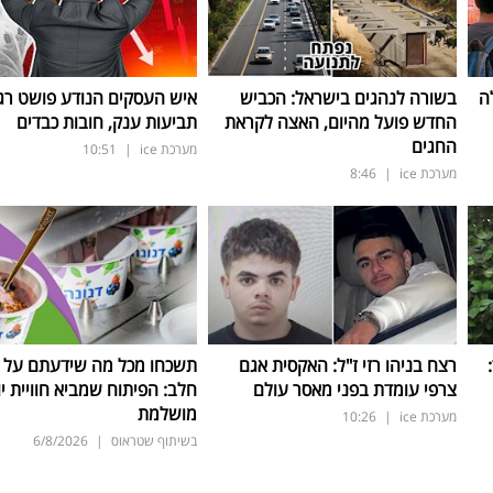
ה
בשורה לנהגים בישראל: הכביש
איש העסקים הנודע פושט רגל
החדש פועל מהיום, האצה לקראת
תביעות ענק, חובות כבדים
החגים
מערכת ice
|
10:51
מערכת ice
|
8:46
ד:
רצח בניהו רזי ז"ל: האקסית אגם
תשכחו מכל מה שידעתם על ת
צרפי עומדת בפני מאסר עולם
חלב: הפיתוח שמביא חוויית יו
מושלמת
מערכת ice
|
10:26
בשיתוף שטראוס
|
6/8/2026