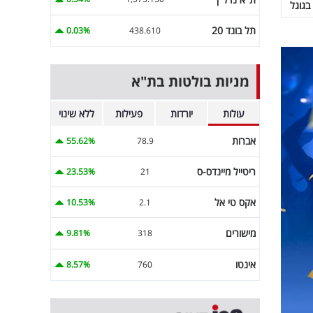
בגוגל
תל בונד 20
0.03%
438.610
מניות בולטות בת"א
עולות
יורדות
פעילות
ללא שינוי
אברות
55.62%
78.9
ריטייל מיינדס-ס
23.53%
21
אקס טי אל
10.53%
2.1
מישורים
9.81%
318
אינטו
8.57%
760