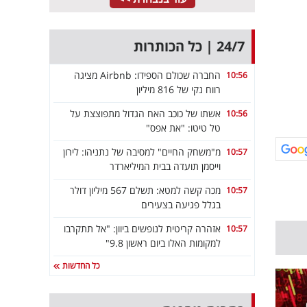
24/7 | כל הכותרות
החברה שכולם הספידו: Airbnb מציגה
10:56
רווח נקי של 816 מיליון
אשתו של כוכב האח הגדול מתפוצצת על
10:56
טל טיטו: "את אפס"
מ"משחק החיים" למסיבה של נתניהו: לירון
10:57
וייסמן תועדה בבית המיליארדר
מכה קשה למטא: תשלם 567 מיליון דולר
10:57
בגלל פגיעה בצעירים
אזהרה קריטית לנופשים ביוון: "אל תתקרבו
10:57
למקומות האלו ביום ראשון 9.8"
כל החדשות