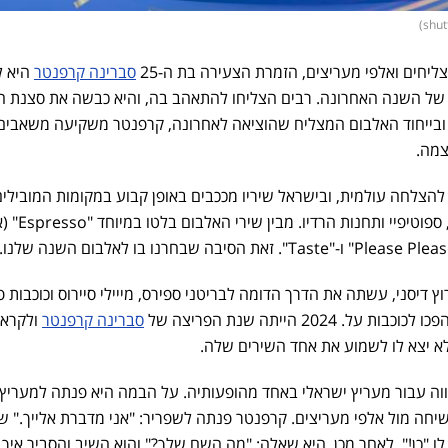
ליחים ואלפי מעריצים, הזמרת הצעירה בת ה-25
סברינה קרפנטר
היא ל
 של השנה האחרונה. רבים הצליחו להתאהב בה, והיא כבשה את סצנת ה
 ובייחוד האלבום המצליח שהוציאה לאחרונה, קרפנטר משקיעה משאבים
צמה.
"Short n' Sweet" זכה להצלחה עולמית, ובישראל שיריו מככבים באופן קבוע במקומות המובילי
בדירוגי ההאזנות של ice ביוטיוב, ספוטיפיי ותחנ
דיסני, עשתה את הדרך הדומה לבריטני ספירס, מייילי סיירוס וכוכבות פ
2024 הייתה שנת הפריצה של
סברינה קרפנטר
ולקרא
ה עבור מעריץ ישראלי באחד מהופעותיה. על הבמה היא פנתה למעריץ 
יחה מול אלפי מעריצים. קרפנטר פנתה לשפריר: "אני מדברת אלייך." שפ
לו "כן!". לאחר מכן, היא שאלה: "מה השם שלך?" והוא השיב והסביר איך 