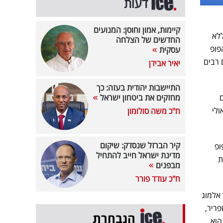
דעות
קיימות, אמון וחוסן: המנועים
לא
החדשים של הצלחה
פופ
עסקית
 רבים
יאיר אבידן
התיישבות יהודית בעזה: כך
ם
מחזקים את ביטחון ישראל
ות הרדיו. מבין שירי האלבום בלטו במיוחד "Espresso" (אולי
ח"כ משה סולומון
קיר הברזל שנסדק: שיקום
ופ
מדינת ישראל חייב להתחיל
ת
מבפנים
ח"כ עודד פורר
אלמוג
ריר,
הנבחרת
הוא