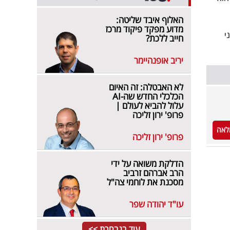
האלוף איבד שליטה:
מדוע מפקד פיקוד מרכז
י
חייב ללכת?
יריב אופנהיימר
לא האבטלה: זה האיום
הכלכלי החדש שה-AI
עלול להביא לעולם |
פרופ' ירון זליכה
לאה
פרופ' ירון זליכה
הדלקת משואה על ידי
הרב אברהם זרביב
מסכנת את לוחמי צה"ל
עו"ד יהודה שפר
עוד בנבחרת >>