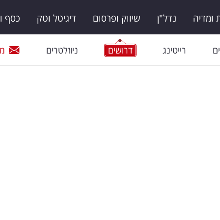
ומדיה
נדל"ן
שיווק ופרסום
דיגיטל וטק
כסף ו
ם
רייטינג
דרושים
ניוזלטרים
מי