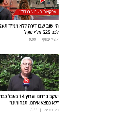
עסקאות השבוע בנדל"ן
היישוב שבו דירה ללא ממ"ד תעל
לכם 525 אלף שקל
איציק יצחקי
|
9:00
יעקב ברדוגו וערוץ 14 באבל כב
"לא נמצא איתנו. תנחומינו"
מערכת ice
|
8:35