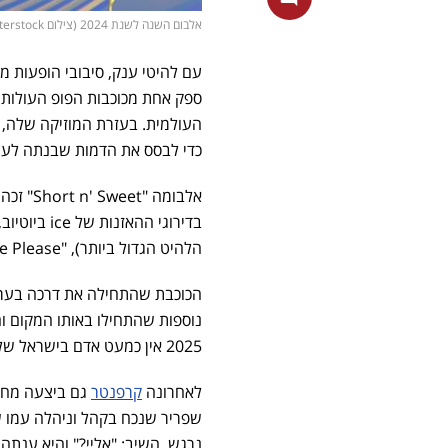
אלבום השנה לשנת 2024 (צילום shutterstock)
עם להיטי ענק, סיבובי הופעות מצ
ספק אחת מכוכבות הפופ העולות
העולמית. בעזרת המוזיקה שלה,
כדי לבסס את הדמות שבנתה לע
אלבומה 
הלהיט הגדול ביותר), "Please Please Please" ו-"Taste". זאת הסיבה שבחרנו בו לאלבום השנה שלנו.
הכוכבת שהתחילה את דרכה בערוץ 
נוספות שהתחילו באותו המקום והפכו לכוכבות על. 
2025 אין כמעט אדם בישראל שלא יצא לו לשמוע את אחד השירים שלה.
לאחרונה
קרפנטר
גם ביצעה מחוו
שפריר שנכח בקהל וניהלה עמו ש
נרגש, השיב: "אליי?" והיא ענתה 