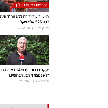
עסקאות השבוע בנדל"ן
היישוב שבו דירה ללא ממ"ד תעל
לכם 525 אלף שקל
איציק יצחקי
|
7/8/2026
יעקב ברדוגו וערוץ 14 באבל כב
"לא נמצא איתנו. תנחומינו"
מערכת ice
|
7/8/2026