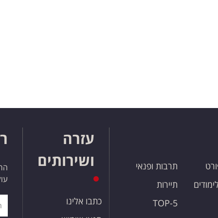
עזרה
רו
ושירותים
ורט
תרבות ופנאי
הרש
עול
לימודים
תיירות
כתבו אלינו
TOP-5