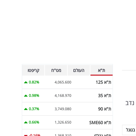
ת"א
העולם
מט"ח
קריפטו
ת"א 125
0.82%
4,065.600
ת"א 35
0.98%
4,168.970
 נדב
ת"א 90
0.37%
3,749.080
ת"א SME60
0.66%
1,326.650
בגוגל
ת"א נדל"ן
-0.16%
1,368.310