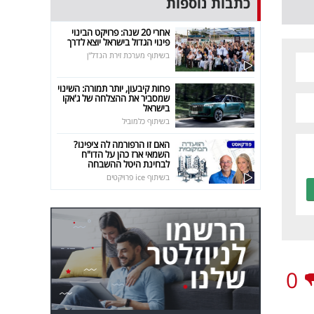
כתבות נוספות
אחרי 20 שנה: פרויקט הבינוי
פינוי הגדול בישראל יוצא לדרך
בשיתוף מערכת זירת הנדל"ן
פחות קיבעון, יותר תמורה: השינוי
שמסביר את ההצלחה של ג'אקו
בישראל
בשיתוף כלמוביל
האם זו הרפורמה לה ציפינו?
השמאי ארז כהן על הדו"ח
לבחינת היטל ההשבחה
בשיתוף ice פרויקטים
0