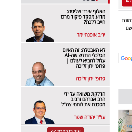
לאה
האלוף איבד שליטה:
מדוע מפקד פיקוד מרכז
מונת
חייב ללכת?
שם
יריב אופנהיימר
לא האבטלה: זה האיום
הכלכלי החדש שה-AI
עלול להביא לעולם |
פרופ' ירון זליכה
פרופ' ירון זליכה
הדלקת משואה על ידי
הרב אברהם זרביב
מסכנת את לוחמי צה"ל
עו"ד יהודה שפר
עוד בנבחרת >>