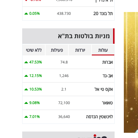
תל בונד 20
0.05%
438.730
מניות בולטות בת"א
עולות
יורדות
פעילות
ללא שינוי
אברות
47.53%
74.8
אב-גד
12.15%
1,246
אקס טי אל
10.53%
2.1
טאואר
9.08%
72,100
לוינשטין הנדסה
7.01%
36,640