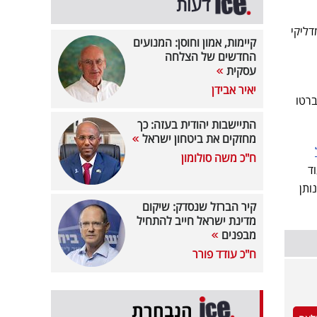
דעות
 מדליקי
קיימות, אמון וחוסן: המנועים
החדשים של הצלחה
עסקית
יאיר אבידן
ברטו
התיישבות יהודית בעזה: כך
מחזקים את ביטחון ישראל
ח"כ משה סולומון
ד
ותן
קיר הברזל שנסדק: שיקום
מדינת ישראל חייב להתחיל
מבפנים
ח"כ עודד פורר
הנבחרת