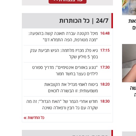
24/7 | כל הכותרות
אות
ם
מיכל הקטנה עברה תאונה קשה בהופעה:
16:48
"מכה מטורפת, הפה התמלא דם"
גיא פלג מכריז מלחמה: הגיש תביעת ענק
17:15
בסך 5 מיליון שקל
"נוגע באזורים אינטימיים": מדריך ספורט
17:30
לילדים נעצר בחשד חמור
ביטוח לאומי מגדיל את הקצבאות
18:20
שה
משמעותית: זו הבשורה לזכאים
חודש אחרי הגמר של "האח הגדול": זה מה
18:30
שקרה עם גל רובין ורפאלה טווינה
כל החדשות