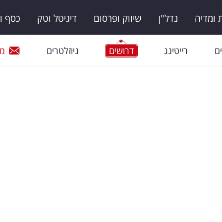
ומדיה
נדל"ן
שיווק ופרסום
דיגיטל וטק
כסף ו
ם
רייטינג
דרושים
ניוזלטרים
מי