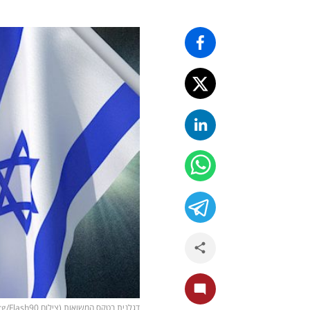
דגלנית בטקס המשואות (צילום Chaim Goldberg/Flash90)