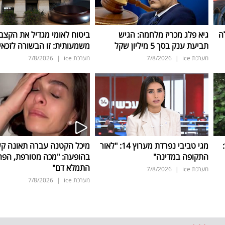
ה
גיא פלג מכריז מלחמה: הגיש
ביטוח לאומי מגדיל את הקצב
תביעת ענק בסך 5 מיליון שקל
משמעותית: זו הבשורה לזכאי
מערכת ice
|
7/8/2026
מערכת ice
|
7/8/2026
ד:
מגי טביבי נפרדת מערוץ 14: "לאור
מיכל הקטנה עברה תאונה ק
התקופה במדינה"
בהופעה: "מכה מטורפת, הפה
התמלא דם"
מערכת ice
|
7/8/2026
מערכת ice
|
7/8/2026