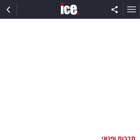
ראשי
הנבחרת
השוק
תקשורת
ומדיה
כסף
וצרכנות
תרבות ופנאי