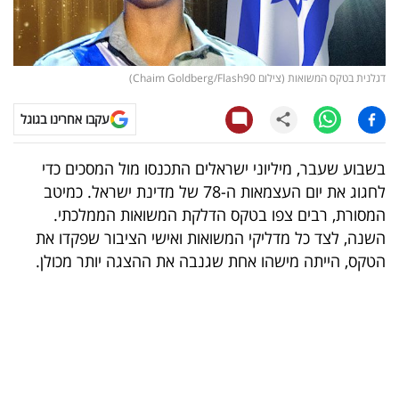
קריפטו
ויראלי
דגלנית בטקס המשואות (צילום Chaim Goldberg/Flash90)
טלוויזיה
עקבו אחרינו בגוגל
עסקי
בשבוע שעבר, מיליוני ישראלים התכנסו מול המסכים כדי
ספורט
לחגוג את יום העצמאות ה-78 של מדינת ישראל. כמיטב
המסורת, רבים צפו בטקס הדלקת המשואות הממלכתי.
קריירה
השנה, לצד כל מדליקי המשואות ואישי הציבור שפקדו את
ולימודים
הטקס, הייתה מישהו אחת שגנבה את ההצגה יותר מכולן.
מינויים
רייטינג
רכב