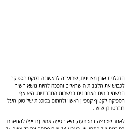
בריאות
תרבות
ופנאי
תיירות
TOP-
5
הדגלנית אורן מצויינים, שתועדה לראשונה בטקס הספיקה
המילון
לכבוש את הלבבות הישראלים והפכה להיות נושא השיח
הכלכלי
הרשמי בימים האחרונים ברשתות החברתיות. היא אף
הספיקה לקטוף קמפיין ראשון ולחתום בסוכנות של סוכן העל
פודקאסט
רוברטו בן שושן.
40
לאחר שפרצה בהפתעה, היא הגיעה אמש (רביעי) להתארח
UNDER
בתוכנית של פתחי ושי בערוץ 14 ושם פתחה את כל אשר על