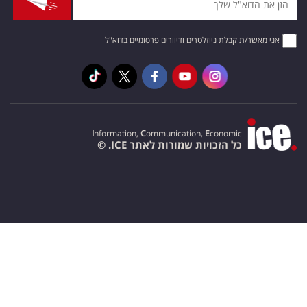
אני מאשר/ת קבלת ניוזלטרים ודיוורים פרסומיים בדוא"ל
I
nformation,
C
ommunication,
E
conomic
כל הזכויות שמורות לאתר ICE. ©