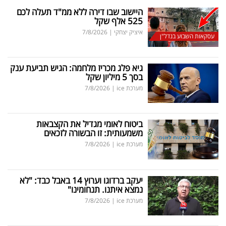
היישוב שבו דירה ללא ממ"ד תעלה לכם
525 אלף שקל
איציק יצחקי
|
7/8/2026
עסקאות השבוע בנדל"ן
גיא פלג מכריז מלחמה: הגיש תביעת ענק
בסך 5 מיליון שקל
מערכת ice
|
7/8/2026
ביטוח לאומי מגדיל את הקצבאות
משמעותית: זו הבשורה לזכאים
מערכת ice
|
7/8/2026
יעקב ברדוגו וערוץ 14 באבל כבד: "לא
נמצא איתנו. תנחומינו"
מערכת ice
|
7/8/2026