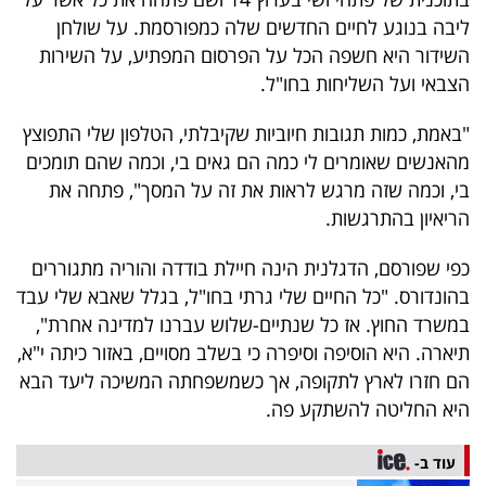
40
ליבה בנוגע לחיים החדשים שלה כמפורסמת. על שולחן
השידור היא חשפה הכל על הפרסום המפתיע, על השירות
הצבאי ועל השליחות בחו"ל.
שיתופי
"באמת, כמות תגובות חיוביות שקיבלתי, הטלפון שלי התפוצץ
פעולה
מהאנשים שאומרים לי כמה הם גאים בי, וכמה שהם תומכים
בי, וכמה שזה מרגש לראות את זה על המסך", פתחה את
הריאיון בהתרגשות.
דרושים
כפי שפורסם, הדגלנית הינה חיילת בודדה והוריה מתגוררים
ניוזלטרים
בהונדורס. "כל החיים שלי גרתי בחו"ל, בגלל שאבא שלי עבד
במשרד החוץ. אז כל שנתיים-שלוש עברנו למדינה אחרת",
תיארה. היא הוסיפה וסיפרה כי בשלב מסויים, באזור כיתה י"א,
מייל
הם חזרו לארץ לתקופה, אך כשמשפחתה המשיכה ליעד הבא
היא החליטה להשתקע פה.
אדום
עוד ב-