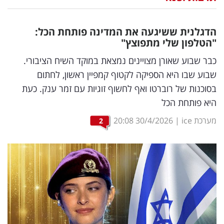
נדל"ן
הדגלנית ששיגעה את המדינה פותחת הכל:
דיגיטל
"הטלפון שלי מתפוצץ"
וטק
כבר שבוע שאורן מצויינים נמצאת במוקד השיח הציבורי.
שבוע שבו היא הספיקה לקטוף קמפיין ראשון, לחתום
שיווק
בסוכנות של רוברטו ואף לחשוף זוגיות עם זמר ענק. כעת
ופרסום
היא פותחת הכל
משפט
מערכת ice
|
30/4/2026
20:08
2
מדדים
ומחקרים
דעות
רכילות
עסקית